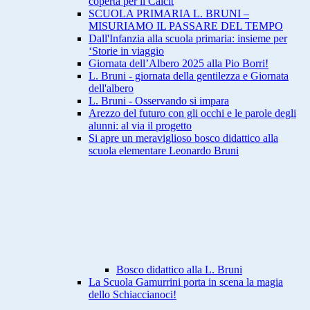
coperta per il Calcit
SCUOLA PRIMARIA L. BRUNI –
MISURIAMO IL PASSARE DEL TEMPO
Dall'Infanzia alla scuola primaria: insieme per
‘Storie in viaggio
Giornata dell’Albero 2025 alla Pio Borri!
L. Bruni - giornata della gentilezza e Giornata
dell'albero
L. Bruni - Osservando si impara
Arezzo del futuro con gli occhi e le parole degli
alunni: al via il progetto
Si apre un meraviglioso bosco didattico alla
scuola elementare Leonardo Bruni
Bosco didattico alla L. Bruni
La Scuola Gamurrini porta in scena la magia
dello Schiaccianoci!