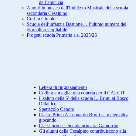
dell’amicizia
Auguri in musica dall'Indirizzo Musicale della scuola
secondaria Cesalpino
Cori in Circolo
Scuola dell’infanzia Bastione… l’ultimo numero del
giornalino sfogliabile
Progetti scuola Primaria a.s. 2025/26
Lettera di ringraziamento
Coding a maglia: una coperta per il CALCIT
Il saluto della 5ª della scuola L. Bruni al Bosco
Didattico
Spettacolo Canoro
Classe Prima A Leonardo Bruni: la matematica
giocando
Classi prime – Scuola primaria Gamurrini
Gli alunni della Cesalpino contribuiscono alla