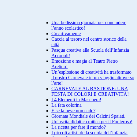
Una bellissima giornata per concludere
l’anno scolastico!
Creartivamente
Caccia al tesoro nel centro storico della
città
Pasqua creativa alla Scuola dell’Infanzia
Acropoli!
Emozione e magia al Teatro Pietro
Aretino!
Un’esplosione di creatività ha trasformato
il nostro Carnevale in un viaggio attraverso
l’arte!
CARNEVALE AL BASTIONE: UNA
FESTA DI COLORI E CREATIVITÀ!
I 4 Elementi in Maschera!
La fata colorina
E se la neve non cade?
Giornata Mondiale dei Calzini Spaiati.
Un'uscita didattica mitica per il Fonterosa!
La ricetta per fare il mondo?
I piccoli artisti della scuola dell’infanzia