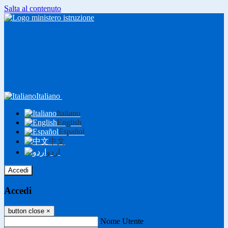
Salta al contenuto
Italiano
Italiano
English
Español
中文
اردو
Accedi
Accedi
button close
×
Nome Utente