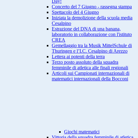
Day!
Concerto del 7 Giugno - rassegna stampa
Spettacolo del 4 Giugno
Iniziata la demolizione della scuola media
Cesalpino
Estrazione del DNA di una banana,
laboratorio in collaborazione con l'istituto
CREA
Gemellaggio tra la Musik MittelSchule di
Thuringen e l’I.C. Cesalpino di Arezzo
Lettera ai potenti della terra
Terzo posto assoluto della squadra
femminile di atletica alle finali regionali
Articoli sui Campionati internazionali di
matematici internazionali della Bocconi
Giochi matematici
Vittoria della squadra femminile di atletica