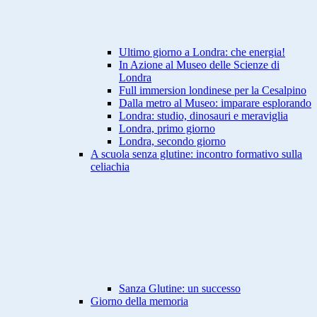
Ultimo giorno a Londra: che energia!
In Azione al Museo delle Scienze di
Londra
Full immersion londinese per la Cesalpino
Dalla metro al Museo: imparare esplorando
Londra: studio, dinosauri e meraviglia
Londra, primo giorno
Londra, secondo giorno
A scuola senza glutine: incontro formativo sulla
celiachia
Sanza Glutine: un successo
Giorno della memoria