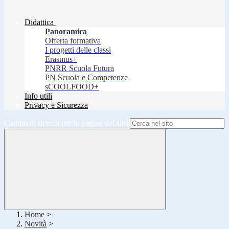
Didattica
Panoramica
Offerta formativa
I progetti delle classi
Erasmus+
PNRR Scuola Futura
PN Scuola e Competenze
sCOOLFOOD+
Info utili
Privacy e Sicurezza
Campo di ricerca per le pagine del sito
Home
>
Novità
>