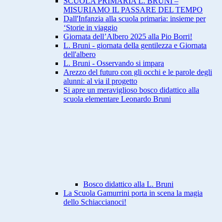
SCUOLA PRIMARIA L. BRUNI –
MISURIAMO IL PASSARE DEL TEMPO
Dall'Infanzia alla scuola primaria: insieme per
‘Storie in viaggio
Giornata dell’Albero 2025 alla Pio Borri!
L. Bruni - giornata della gentilezza e Giornata
dell'albero
L. Bruni - Osservando si impara
Arezzo del futuro con gli occhi e le parole degli
alunni: al via il progetto
Si apre un meraviglioso bosco didattico alla
scuola elementare Leonardo Bruni
Bosco didattico alla L. Bruni
La Scuola Gamurrini porta in scena la magia
dello Schiaccianoci!