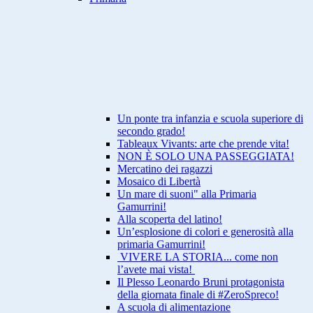
Un ponte tra infanzia e scuola superiore di
secondo grado!
Tableaux Vivants: arte che prende vita!
NON È SOLO UNA PASSEGGIATA!
Mercatino dei ragazzi
Mosaico di Libertà
Un mare di suoni" alla Primaria
Gamurrini!
Alla scoperta del latino!
Un’esplosione di colori e generosità alla
primaria Gamurrini!
VIVERE LA STORIA... come non
l’avete mai vista!
Il Plesso Leonardo Bruni protagonista
della giornata finale di #ZeroSpreco!
A scuola di alimentazione