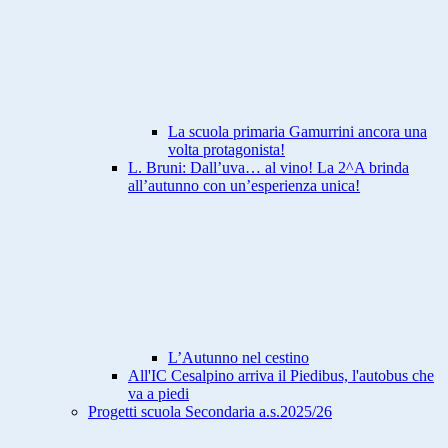
La scuola primaria Gamurrini ancora una
volta protagonista!
L. Bruni: Dall’uva… al vino! La 2^A brinda
all’autunno con un’esperienza unica!
L’Autunno nel cestino
All'IC Cesalpino arriva il Piedibus, l'autobus che
va a piedi
Progetti scuola Secondaria a.s.2025/26