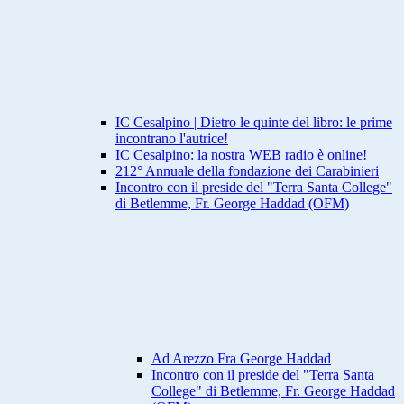
IC Cesalpino | Dietro le quinte del libro: le prime
incontrano l'autrice!
IC Cesalpino: la nostra WEB radio è online!
212° Annuale della fondazione dei Carabinieri
Incontro con il preside del "Terra Santa College"
di Betlemme, Fr. George Haddad (OFM)
Ad Arezzo Fra George Haddad
Incontro con il preside del "Terra Santa
College" di Betlemme, Fr. George Haddad