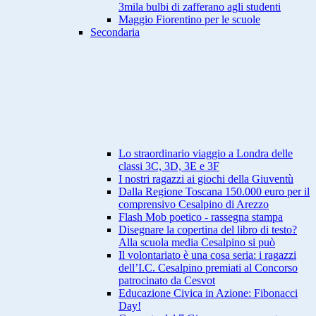
3mila bulbi di zafferano agli studenti
Maggio Fiorentino per le scuole
Secondaria
Lo straordinario viaggio a Londra delle
classi 3C, 3D, 3E e 3F
I nostri ragazzi ai giochi della Giuventù
Dalla Regione Toscana 150.000 euro per il
comprensivo Cesalpino di Arezzo
Flash Mob poetico - rassegna stampa
Disegnare la copertina del libro di testo?
Alla scuola media Cesalpino si può
Il volontariato è una cosa seria: i ragazzi
dell’I.C. Cesalpino premiati al Concorso
patrocinato da Cesvot
Educazione Civica in Azione: Fibonacci
Day!