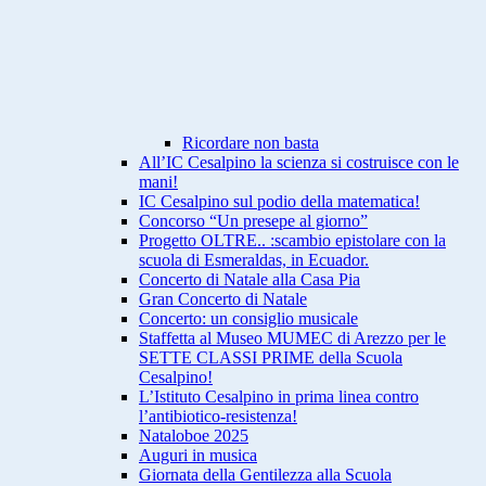
Ricordare non basta
All’IC Cesalpino la scienza si costruisce con le
mani!
IC Cesalpino sul podio della matematica!
Concorso “Un presepe al giorno”
Progetto OLTRE.. :scambio epistolare con la
scuola di Esmeraldas, in Ecuador.
Concerto di Natale alla Casa Pia
Gran Concerto di Natale
Concerto: un consiglio musicale
Staffetta al Museo MUMEC di Arezzo per le
SETTE CLASSI PRIME della Scuola
Cesalpino!
L’Istituto Cesalpino in prima linea contro
l’antibiotico-resistenza!
Nataloboe 2025
Auguri in musica
Giornata della Gentilezza alla Scuola