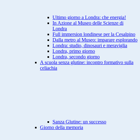
Ultimo giorno a Londra: che energia!
In Azione al Museo delle Scienze di
Londra
Full immersion londinese per la Cesalpino
Dalla metro al Museo: imparare esplorando
Londra: studio, dinosauri e meraviglia
Londra, primo giorno
Londra, secondo giorno
A scuola senza glutine: incontro formativo sulla
celiachia
Sanza Glutine: un successo
Giorno della memoria