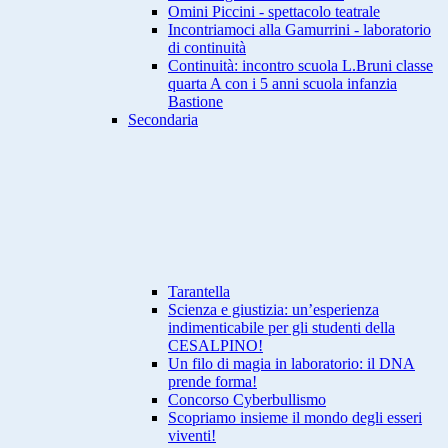
Omini Piccini - spettacolo teatrale
Incontriamoci alla Gamurrini - laboratorio
di continuità
Continuità: incontro scuola L.Bruni classe
quarta A con i 5 anni scuola infanzia
Bastione
Secondaria
Tarantella
Scienza e giustizia: un’esperienza
indimenticabile per gli studenti della
CESALPINO!
Un filo di magia in laboratorio: il DNA
prende forma!
Concorso Cyberbullismo
Scopriamo insieme il mondo degli esseri
viventi!