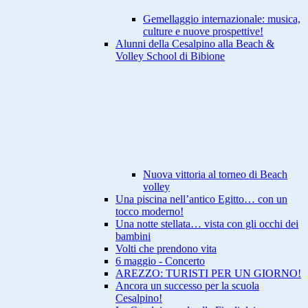
Gemellaggio internazionale: musica,
culture e nuove prospettive!
Alunni della Cesalpino alla Beach &
Volley School di Bibione
Nuova vittoria al torneo di Beach
volley
Una piscina nell’antico Egitto… con un
tocco moderno!
Una notte stellata… vista con gli occhi dei
bambini
Volti che prendono vita
6 maggio - Concerto
AREZZO: TURISTI PER UN GIORNO!
Ancora un successo per la scuola
Cesalpino!