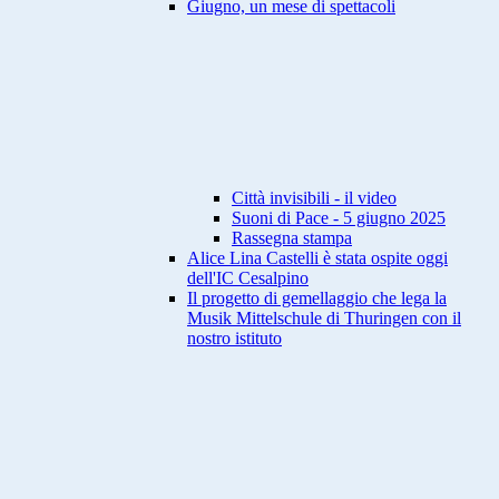
Giugno, un mese di spettacoli
Città invisibili - il video
Suoni di Pace - 5 giugno 2025
Rassegna stampa
Alice Lina Castelli è stata ospite oggi
dell'IC Cesalpino
Il progetto di gemellaggio che lega la
Musik Mittelschule di Thuringen con il
nostro istituto