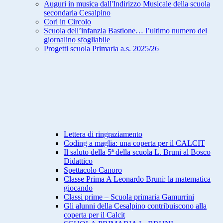
Auguri in musica dall'Indirizzo Musicale della scuola
secondaria Cesalpino
Cori in Circolo
Scuola dell’infanzia Bastione… l’ultimo numero del
giornalino sfogliabile
Progetti scuola Primaria a.s. 2025/26
Lettera di ringraziamento
Coding a maglia: una coperta per il CALCIT
Il saluto della 5ª della scuola L. Bruni al Bosco
Didattico
Spettacolo Canoro
Classe Prima A Leonardo Bruni: la matematica
giocando
Classi prime – Scuola primaria Gamurrini
Gli alunni della Cesalpino contribuiscono alla
coperta per il Calcit