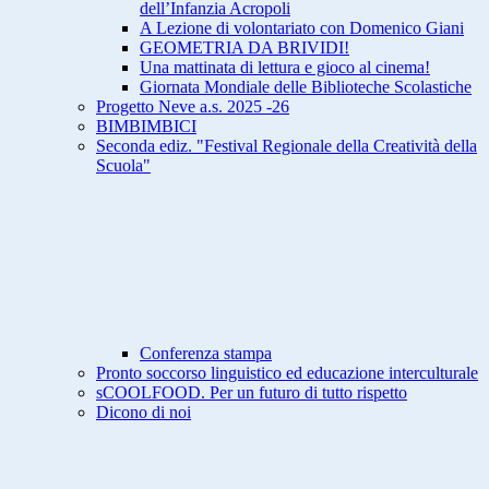
dell’Infanzia Acropoli
A Lezione di volontariato con Domenico Giani
GEOMETRIA DA BRIVIDI!
Una mattinata di lettura e gioco al cinema!
Giornata Mondiale delle Biblioteche Scolastiche
Progetto Neve a.s. 2025 -26
BIMBIMBICI
Seconda ediz. "Festival Regionale della Creatività della
Scuola"
Conferenza stampa
Pronto soccorso linguistico ed educazione interculturale
sCOOLFOOD. Per un futuro di tutto rispetto
Dicono di noi