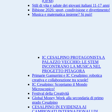
(OFM)
Stili di vita e salute dei giovani italiani 11-17 anni
Bibione 2026: sport, condivisione e divertimento!
Musica e matematica insieme? Si può!
IC CESALPINO PROTAGONISTA A
PALAZZO VECCHIO: LE STEM
INCONTRANO LA MUSICA NEL
PROGETTO PITAGORA
Primarie Gamurrini e IC CesaIpino: robotica
creativa e collaborazione tra scuole!
IC Cesalpino: Scopriamo il Mondo
Microscopico!
Festival della Creatività
Global Money Week alla secondaria di primo
grado Cesalpino
CESALPINO IN EVIDENZA AI
CAMPIONATI INTERNAZIONALI DI