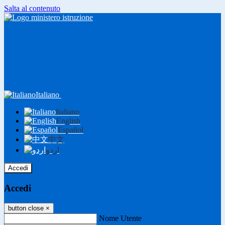
Salta al contenuto
Italiano
Italiano
English
Español
中文
اردو
Accedi
Accedi
button close
×
Nome Utente