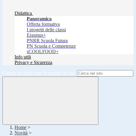
Didattica
Panoramica
Offerta formativa
I progetti delle classi
Erasmus+
PNRR Scuola Futura
PN Scuola e Competenze
sCOOLFOOD+
Info utili
Privacy e Sicurezza
Campo di ricerca per le pagine del sito
Home
>
Novità
>