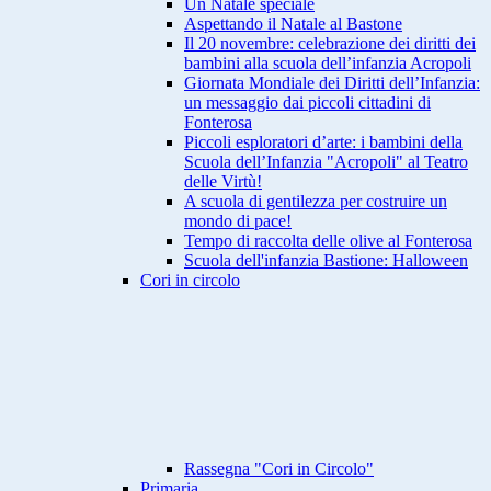
Un Natale speciale
Aspettando il Natale al Bastone
Il 20 novembre: celebrazione dei diritti dei
bambini alla scuola dell’infanzia Acropoli
Giornata Mondiale dei Diritti dell’Infanzia:
un messaggio dai piccoli cittadini di
Fonterosa
Piccoli esploratori d’arte: i bambini della
Scuola dell’Infanzia "Acropoli" al Teatro
delle Virtù!
A scuola di gentilezza per costruire un
mondo di pace!
Tempo di raccolta delle olive al Fonterosa
Scuola dell'infanzia Bastione: Halloween
Cori in circolo
Rassegna "Cori in Circolo"
Primaria