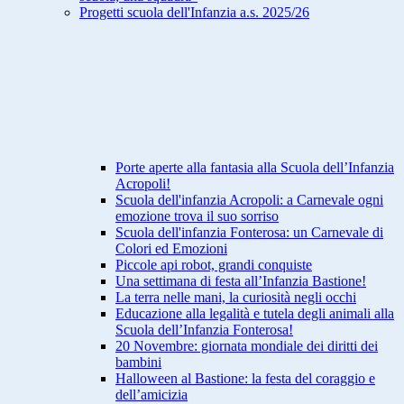
Progetti scuola dell'Infanzia a.s. 2025/26
Porte aperte alla fantasia alla Scuola dell’Infanzia
Acropoli!
Scuola dell'infanzia Acropoli: a Carnevale ogni
emozione trova il suo sorriso
Scuola dell'infanzia Fonterosa: un Carnevale di
Colori ed Emozioni
Piccole api robot, grandi conquiste
Una settimana di festa all’Infanzia Bastione!
La terra nelle mani, la curiosità negli occhi
Educazione alla legalità e tutela degli animali alla
Scuola dell’Infanzia Fonterosa!
20 Novembre: giornata mondiale dei diritti dei
bambini
Halloween al Bastione: la festa del coraggio e
dell’amicizia