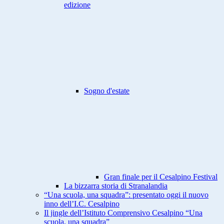
edizione
Sogno d'estate
Gran finale per il Cesalpino Festival
La bizzarra storia di Stranalandia
“Una scuola, una squadra”: presentato oggi il nuovo
inno dell’I.C. Cesalpino
Il jingle dell’Istituto Comprensivo Cesalpino “Una
scuola, una squadra”