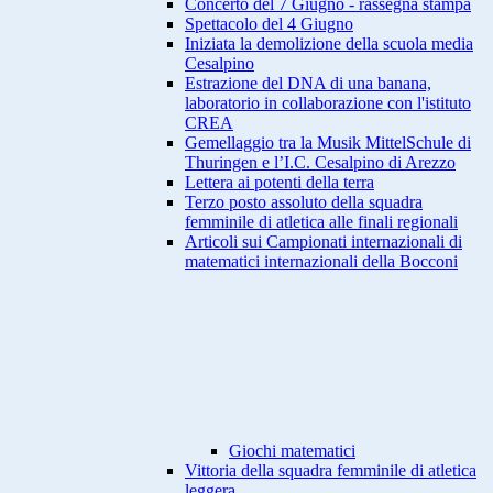
Concerto del 7 Giugno - rassegna stampa
Spettacolo del 4 Giugno
Iniziata la demolizione della scuola media
Cesalpino
Estrazione del DNA di una banana,
laboratorio in collaborazione con l'istituto
CREA
Gemellaggio tra la Musik MittelSchule di
Thuringen e l’I.C. Cesalpino di Arezzo
Lettera ai potenti della terra
Terzo posto assoluto della squadra
femminile di atletica alle finali regionali
Articoli sui Campionati internazionali di
matematici internazionali della Bocconi
Giochi matematici
Vittoria della squadra femminile di atletica
leggera