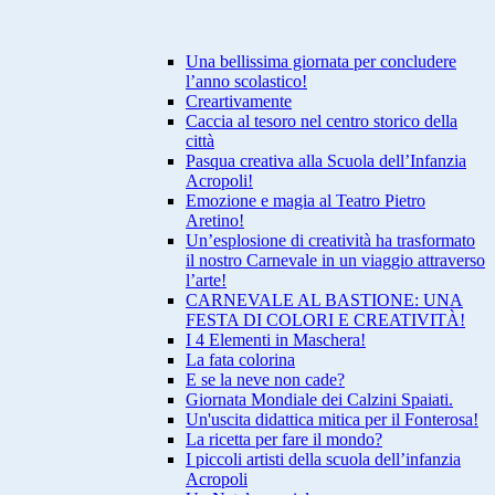
Una bellissima giornata per concludere
l’anno scolastico!
Creartivamente
Caccia al tesoro nel centro storico della
città
Pasqua creativa alla Scuola dell’Infanzia
Acropoli!
Emozione e magia al Teatro Pietro
Aretino!
Un’esplosione di creatività ha trasformato
il nostro Carnevale in un viaggio attraverso
l’arte!
CARNEVALE AL BASTIONE: UNA
FESTA DI COLORI E CREATIVITÀ!
I 4 Elementi in Maschera!
La fata colorina
E se la neve non cade?
Giornata Mondiale dei Calzini Spaiati.
Un'uscita didattica mitica per il Fonterosa!
La ricetta per fare il mondo?
I piccoli artisti della scuola dell’infanzia
Acropoli