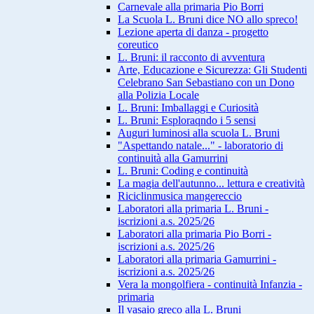
Carnevale alla primaria Pio Borri
La Scuola L. Bruni dice NO allo spreco!
Lezione aperta di danza - progetto
coreutico
L. Bruni: il racconto di avventura
Arte, Educazione e Sicurezza: Gli Studenti
Celebrano San Sebastiano con un Dono
alla Polizia Locale
L. Bruni: Imballaggi e Curiosità
L. Bruni: Esploraqndo i 5 sensi
Auguri luminosi alla scuola L. Bruni
"Aspettando natale..." - laboratorio di
continuità alla Gamurrini
L. Bruni: Coding e continuità
La magia dell'autunno... lettura e creatività
Riciclinmusica mangereccio
Laboratori alla primaria L. Bruni -
iscrizioni a.s. 2025/26
Laboratori alla primaria Pio Borri -
iscrizioni a.s. 2025/26
Laboratori alla primaria Gamurrini -
iscrizioni a.s. 2025/26
Vera la mongolfiera - continuità Infanzia -
primaria
Il vasaio greco alla L. Bruni