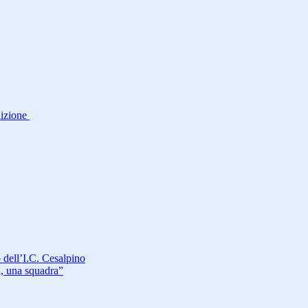
dizione
 dell’I.C. Cesalpino
a, una squadra”