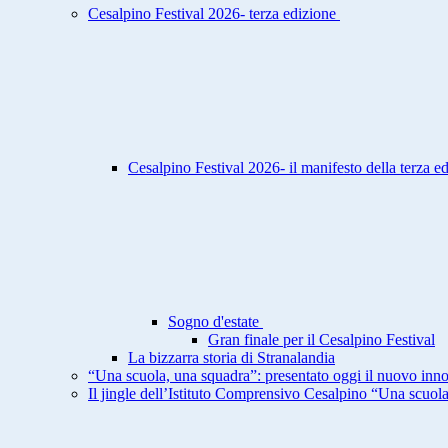
Cesalpino Festival 2026- terza edizione
Cesalpino Festival 2026- il manifesto della terza e
Sogno d'estate
Gran finale per il Cesalpino Festival
La bizzarra storia di Stranalandia
“Una scuola, una squadra”: presentato oggi il nuovo inno
Il jingle dell’Istituto Comprensivo Cesalpino “Una scuol