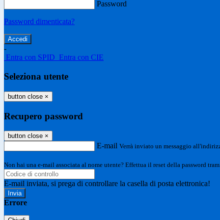
Password
Password dimenticata?
-
Entra con SPID
Entra con CIE
Seleziona utente
button close
×
Recupero password
button close
×
E-mail
Verrà inviato un messaggio all'indirizz
Non hai una e-mail associata al nome utente? Effettua il reset della password tram
E-mail inviata, si prega di controllare la casella di posta elettronica!
Errore