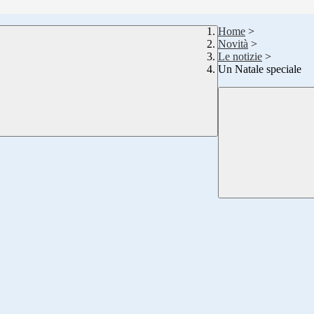
Home
>
Novità
>
Le notizie
>
Un Natale speciale