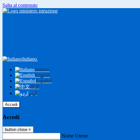
Salta al contenuto
Italiano
Italiano
English
Español
中文
اردو
Accedi
Accedi
button close
×
Nome Utente