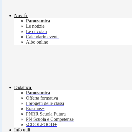
Novità
Panoramica
Le notizie
Le circolari
Calendario eventi
Albo online
Didattica
Panoramica
Offerta formativa
I progetti delle classi
Erasmus+
PNRR Scuola Futura
PN Scuola e Competenze
sCOOLFOOD+
Info utili