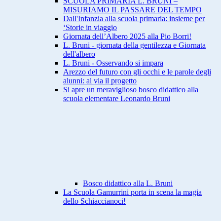
SCUOLA PRIMARIA L. BRUNI –
MISURIAMO IL PASSARE DEL TEMPO
Dall'Infanzia alla scuola primaria: insieme per
‘Storie in viaggio
Giornata dell’Albero 2025 alla Pio Borri!
L. Bruni - giornata della gentilezza e Giornata
dell'albero
L. Bruni - Osservando si impara
Arezzo del futuro con gli occhi e le parole degli
alunni: al via il progetto
Si apre un meraviglioso bosco didattico alla
scuola elementare Leonardo Bruni
Bosco didattico alla L. Bruni
La Scuola Gamurrini porta in scena la magia
dello Schiaccianoci!