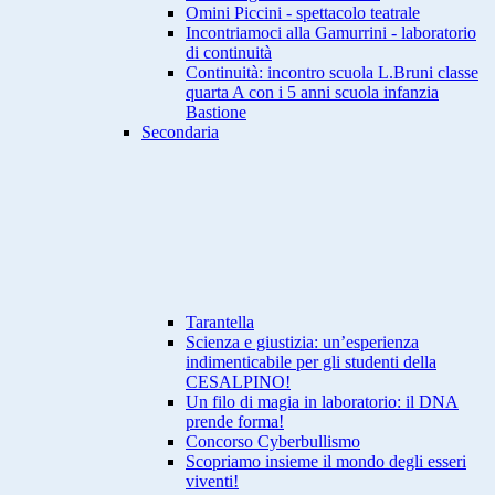
Omini Piccini - spettacolo teatrale
Incontriamoci alla Gamurrini - laboratorio
di continuità
Continuità: incontro scuola L.Bruni classe
quarta A con i 5 anni scuola infanzia
Bastione
Secondaria
Tarantella
Scienza e giustizia: un’esperienza
indimenticabile per gli studenti della
CESALPINO!
Un filo di magia in laboratorio: il DNA
prende forma!
Concorso Cyberbullismo
Scopriamo insieme il mondo degli esseri
viventi!