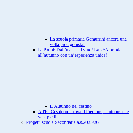
La scuola primaria Gamurrini ancora una
volta protagonista!
L. Bruni: Dall’uva… al vino! La 2^A brinda
all’autunno con un’esperienza unica!
L’Autunno nel cestino
All'IC Cesalpino arriva il Piedibus, l'autobus che
va a piedi
Progetti scuola Secondaria a.s.2025/26