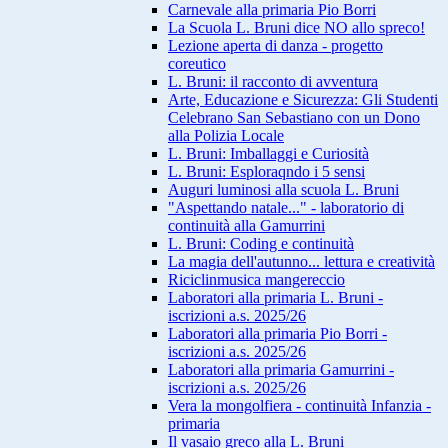
Carnevale alla primaria Pio Borri
La Scuola L. Bruni dice NO allo spreco!
Lezione aperta di danza - progetto
coreutico
L. Bruni: il racconto di avventura
Arte, Educazione e Sicurezza: Gli Studenti
Celebrano San Sebastiano con un Dono
alla Polizia Locale
L. Bruni: Imballaggi e Curiosità
L. Bruni: Esploraqndo i 5 sensi
Auguri luminosi alla scuola L. Bruni
"Aspettando natale..." - laboratorio di
continuità alla Gamurrini
L. Bruni: Coding e continuità
La magia dell'autunno... lettura e creatività
Riciclinmusica mangereccio
Laboratori alla primaria L. Bruni -
iscrizioni a.s. 2025/26
Laboratori alla primaria Pio Borri -
iscrizioni a.s. 2025/26
Laboratori alla primaria Gamurrini -
iscrizioni a.s. 2025/26
Vera la mongolfiera - continuità Infanzia -
primaria
Il vasaio greco alla L. Bruni