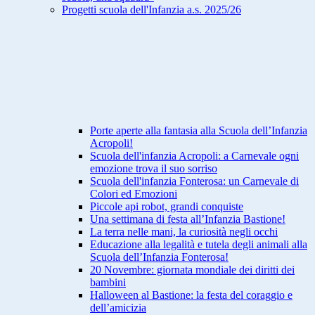
Progetti scuola dell'Infanzia a.s. 2025/26
Porte aperte alla fantasia alla Scuola dell’Infanzia
Acropoli!
Scuola dell'infanzia Acropoli: a Carnevale ogni
emozione trova il suo sorriso
Scuola dell'infanzia Fonterosa: un Carnevale di
Colori ed Emozioni
Piccole api robot, grandi conquiste
Una settimana di festa all’Infanzia Bastione!
La terra nelle mani, la curiosità negli occhi
Educazione alla legalità e tutela degli animali alla
Scuola dell’Infanzia Fonterosa!
20 Novembre: giornata mondiale dei diritti dei
bambini
Halloween al Bastione: la festa del coraggio e
dell’amicizia