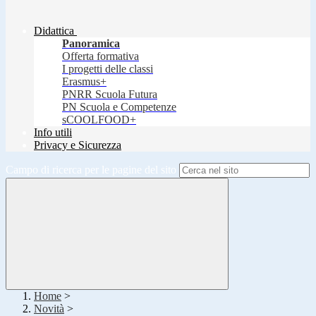
Didattica
Panoramica
Offerta formativa
I progetti delle classi
Erasmus+
PNRR Scuola Futura
PN Scuola e Competenze
sCOOLFOOD+
Info utili
Privacy e Sicurezza
Campo di ricerca per le pagine del sito
Home
>
Novità
>