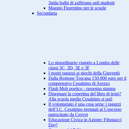
3mila bulbi di zafferano agli studenti
Maggio Fiorentino per le scuole
Secondaria
Lo straordinario viaggio a Londra delle
classi 3C, 3D, 3E e 3F
I nostri ragazzi ai giochi della Giuventù
Dalla Regione Toscana 150.000 euro per il
comprensivo Cesalpino di Arezzo
Flash Mob poetico - rassegna stampa
Disegnare la copertina del libro di testo?
Alla scuola media Cesalpino si può
Il volontariato è una cosa seria: i ragazzi
dell’I.C. Cesalpino premiati al Concorso
patrocinato da Cesvot
Educazione Civica in Azione: Fibonacci
Day!