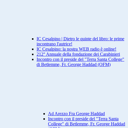
IC Cesalpino | Dietro le quinte del libro: le prime
incontrano l'autrice!
IC Cesalpino: la nostra WEB radio è online!
212° Annuale della fondazione dei Carabinieri
Incontro con il preside del "Terra Santa College"
di Betlemme, Fr. George Haddad (OFM)
Ad Arezzo Fra George Haddad
Incontro con il preside del "Terra Santa
College" di Betlemme, Fr. George Haddad