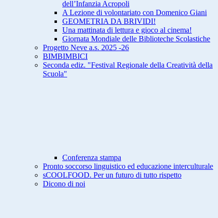
dell’Infanzia Acropoli
A Lezione di volontariato con Domenico Giani
GEOMETRIA DA BRIVIDI!
Una mattinata di lettura e gioco al cinema!
Giornata Mondiale delle Biblioteche Scolastiche
Progetto Neve a.s. 2025 -26
BIMBIMBICI
Seconda ediz. "Festival Regionale della Creatività della
Scuola"
Conferenza stampa
Pronto soccorso linguistico ed educazione interculturale
sCOOLFOOD. Per un futuro di tutto rispetto
Dicono di noi