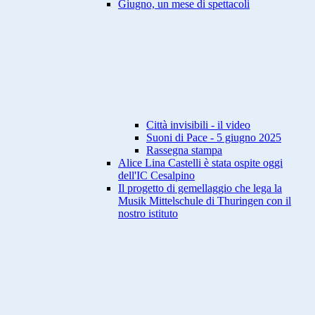
Giugno, un mese di spettacoli
Città invisibili - il video
Suoni di Pace - 5 giugno 2025
Rassegna stampa
Alice Lina Castelli è stata ospite oggi
dell'IC Cesalpino
Il progetto di gemellaggio che lega la
Musik Mittelschule di Thuringen con il
nostro istituto