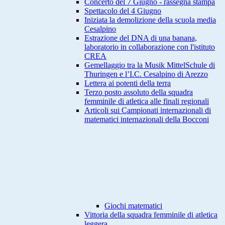
Concerto del 7 Giugno - rassegna stampa
Spettacolo del 4 Giugno
Iniziata la demolizione della scuola media
Cesalpino
Estrazione del DNA di una banana,
laboratorio in collaborazione con l'istituto
CREA
Gemellaggio tra la Musik MittelSchule di
Thuringen e l’I.C. Cesalpino di Arezzo
Lettera ai potenti della terra
Terzo posto assoluto della squadra
femminile di atletica alle finali regionali
Articoli sui Campionati internazionali di
matematici internazionali della Bocconi
Giochi matematici
Vittoria della squadra femminile di atletica
leggera