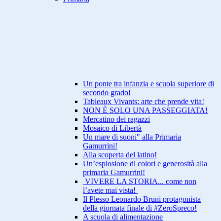
Un ponte tra infanzia e scuola superiore di
secondo grado!
Tableaux Vivants: arte che prende vita!
NON È SOLO UNA PASSEGGIATA!
Mercatino dei ragazzi
Mosaico di Libertà
Un mare di suoni" alla Primaria
Gamurrini!
Alla scoperta del latino!
Un’esplosione di colori e generosità alla
primaria Gamurrini!
VIVERE LA STORIA... come non
l’avete mai vista!
Il Plesso Leonardo Bruni protagonista
della giornata finale di #ZeroSpreco!
A scuola di alimentazione