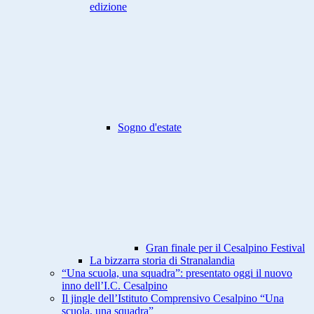
edizione
Sogno d'estate
Gran finale per il Cesalpino Festival
La bizzarra storia di Stranalandia
“Una scuola, una squadra”: presentato oggi il nuovo
inno dell’I.C. Cesalpino
Il jingle dell’Istituto Comprensivo Cesalpino “Una
scuola, una squadra”