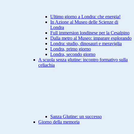
Ultimo giorno a Londra: che energia!
In Azione al Museo delle Scienze di
Londra
Full immersion londinese per la Cesalpino
Dalla metro al Museo: imparare esplorando
Londra: studio, dinosauri e meraviglia
Londra, primo giorno
Londra, secondo giorno
A scuola senza glutine: incontro formativo sulla
celiachia
Sanza Glutine: un successo
Giorno della memoria