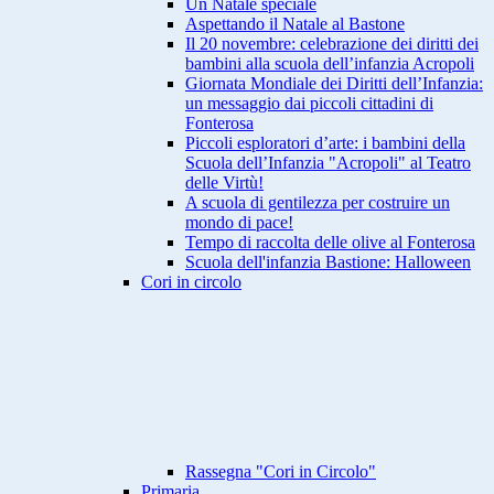
Un Natale speciale
Aspettando il Natale al Bastone
Il 20 novembre: celebrazione dei diritti dei
bambini alla scuola dell’infanzia Acropoli
Giornata Mondiale dei Diritti dell’Infanzia:
un messaggio dai piccoli cittadini di
Fonterosa
Piccoli esploratori d’arte: i bambini della
Scuola dell’Infanzia "Acropoli" al Teatro
delle Virtù!
A scuola di gentilezza per costruire un
mondo di pace!
Tempo di raccolta delle olive al Fonterosa
Scuola dell'infanzia Bastione: Halloween
Cori in circolo
Rassegna "Cori in Circolo"
Primaria