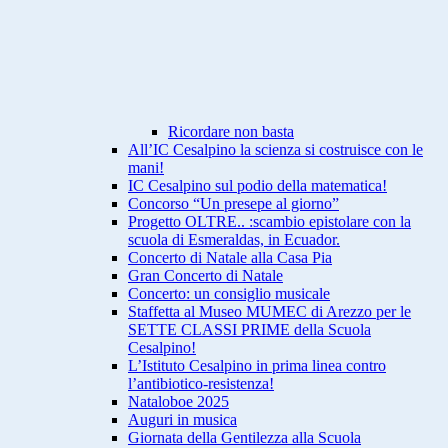
Ricordare non basta
All’IC Cesalpino la scienza si costruisce con le
mani!
IC Cesalpino sul podio della matematica!
Concorso “Un presepe al giorno”
Progetto OLTRE.. :scambio epistolare con la
scuola di Esmeraldas, in Ecuador.
Concerto di Natale alla Casa Pia
Gran Concerto di Natale
Concerto: un consiglio musicale
Staffetta al Museo MUMEC di Arezzo per le
SETTE CLASSI PRIME della Scuola
Cesalpino!
L’Istituto Cesalpino in prima linea contro
l’antibiotico-resistenza!
Nataloboe 2025
Auguri in musica
Giornata della Gentilezza alla Scuola