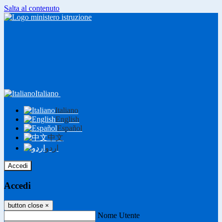
Salta al contenuto
Italiano
Italiano
English
Español
中文
اردو
Accedi
Accedi
button close
×
Nome Utente