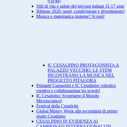
(OFM)
Stili di vita e salute dei giovani italiani 11-17 anni
Bibione 2026: sport, condivisione e divertimento!
Musica e matematica insieme? Si può!
IC CESALPINO PROTAGONISTA A
PALAZZO VECCHIO: LE STEM
INCONTRANO LA MUSICA NEL
PROGETTO PITAGORA
Primarie Gamurrini e IC CesaIpino: robotica
creativa e collaborazione tra scuole!
IC Cesalpino: Scopriamo il Mondo
Microscopico!
Festival della Creatività
Global Money Week alla secondaria di primo
grado Cesalpino
CESALPINO IN EVIDENZA AI
CAMPIONATI INTERNAZIONALI DI