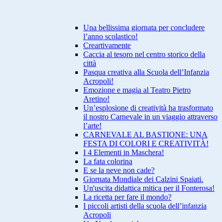
Una bellissima giornata per concludere
l’anno scolastico!
Creartivamente
Caccia al tesoro nel centro storico della
città
Pasqua creativa alla Scuola dell’Infanzia
Acropoli!
Emozione e magia al Teatro Pietro
Aretino!
Un’esplosione di creatività ha trasformato
il nostro Carnevale in un viaggio attraverso
l’arte!
CARNEVALE AL BASTIONE: UNA
FESTA DI COLORI E CREATIVITÀ!
I 4 Elementi in Maschera!
La fata colorina
E se la neve non cade?
Giornata Mondiale dei Calzini Spaiati.
Un'uscita didattica mitica per il Fonterosa!
La ricetta per fare il mondo?
I piccoli artisti della scuola dell’infanzia
Acropoli