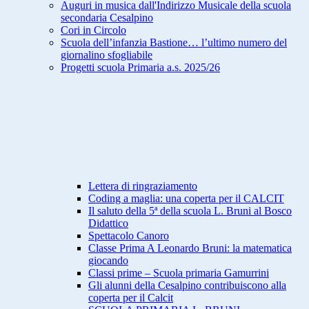
Auguri in musica dall'Indirizzo Musicale della scuola
secondaria Cesalpino
Cori in Circolo
Scuola dell’infanzia Bastione… l’ultimo numero del
giornalino sfogliabile
Progetti scuola Primaria a.s. 2025/26
Lettera di ringraziamento
Coding a maglia: una coperta per il CALCIT
Il saluto della 5ª della scuola L. Bruni al Bosco
Didattico
Spettacolo Canoro
Classe Prima A Leonardo Bruni: la matematica
giocando
Classi prime – Scuola primaria Gamurrini
Gli alunni della Cesalpino contribuiscono alla
coperta per il Calcit