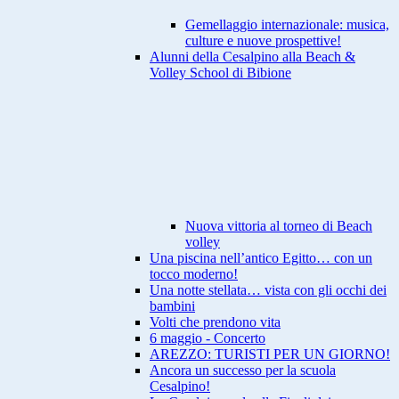
Gemellaggio internazionale: musica,
culture e nuove prospettive!
Alunni della Cesalpino alla Beach &
Volley School di Bibione
Nuova vittoria al torneo di Beach
volley
Una piscina nell’antico Egitto… con un
tocco moderno!
Una notte stellata… vista con gli occhi dei
bambini
Volti che prendono vita
6 maggio - Concerto
AREZZO: TURISTI PER UN GIORNO!
Ancora un successo per la scuola
Cesalpino!