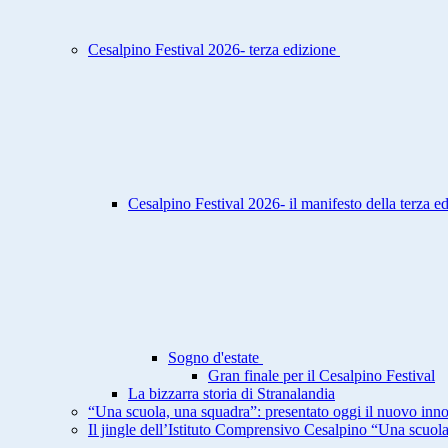
Cesalpino Festival 2026- terza edizione
Cesalpino Festival 2026- il manifesto della terza e
Sogno d'estate
Gran finale per il Cesalpino Festival
La bizzarra storia di Stranalandia
“Una scuola, una squadra”: presentato oggi il nuovo inno
Il jingle dell’Istituto Comprensivo Cesalpino “Una scuol