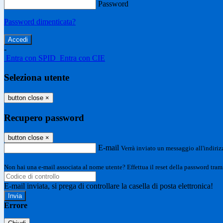
Password
Password dimenticata?
-
Entra con SPID
Entra con CIE
Seleziona utente
button close
×
Recupero password
button close
×
E-mail
Verrà inviato un messaggio all'indirizz
Non hai una e-mail associata al nome utente? Effettua il reset della password tram
E-mail inviata, si prega di controllare la casella di posta elettronica!
Errore