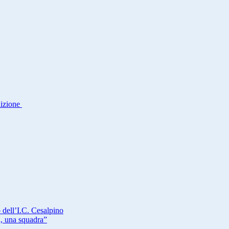
dizione
 dell’I.C. Cesalpino
a, una squadra”