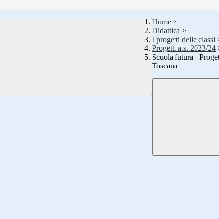
Home
>
Didattica
>
I progetti delle classi
Progetti a.s. 2023/24
Scuola futura - Proge
Toscana