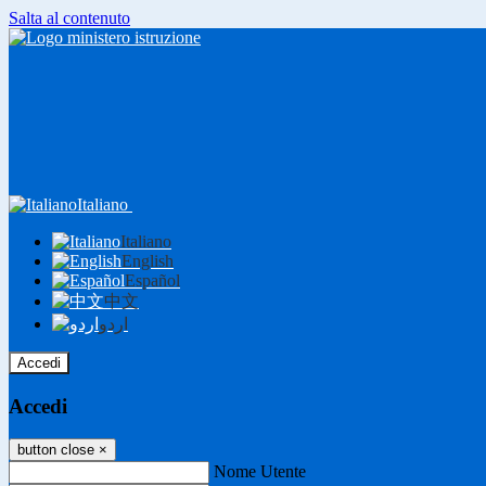
Salta al contenuto
Italiano
Italiano
English
Español
中文
اردو
Accedi
Accedi
button close
×
Nome Utente