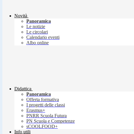
Novità
Panoramica
Le notizie
Le circolari
Calendario eventi
Albo online
Didattica
Panoramica
Offerta formativa
I progetti delle classi
Erasmus+
PNRR Scuola Futura
PN Scuola e Competenze
sCOOLFOOD+
Info utili