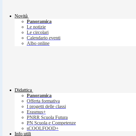
Novità
Panoramica
Le notizie
Le circolari
Calendario eventi
Albo online
Didattica
Panoramica
Offerta formativa
I progetti delle classi
Erasmus+
PNRR Scuola Futura
PN Scuola e Competenze
sCOOLFOOD+
Info utili