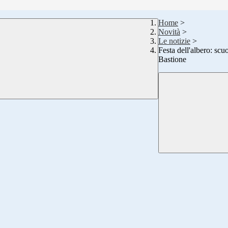
Home
>
Novità
>
Le notizie
>
Festa dell'albero: scu
Bastione