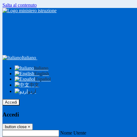
Salta al contenuto
Italiano
Italiano
English
Español
中文
اردو
Accedi
Accedi
button close
×
Nome Utente