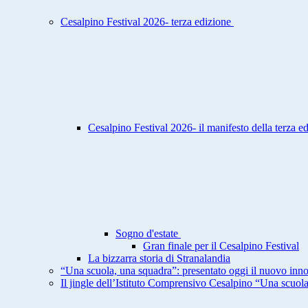
Cesalpino Festival 2026- terza edizione
Cesalpino Festival 2026- il manifesto della terza e
Sogno d'estate
Gran finale per il Cesalpino Festival
La bizzarra storia di Stranalandia
“Una scuola, una squadra”: presentato oggi il nuovo inno
Il jingle dell’Istituto Comprensivo Cesalpino “Una scuol