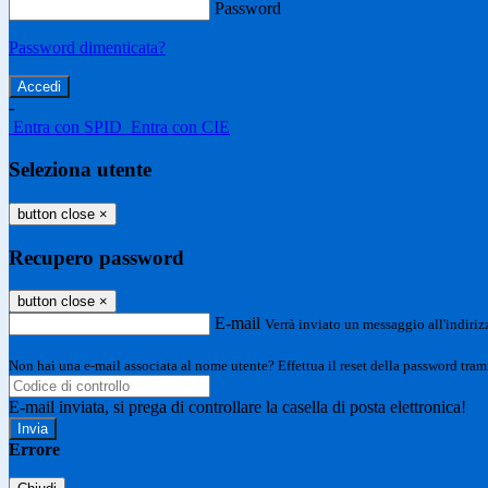
Password
Password dimenticata?
-
Entra con SPID
Entra con CIE
Seleziona utente
button close
×
Recupero password
button close
×
E-mail
Verrà inviato un messaggio all'indirizz
Non hai una e-mail associata al nome utente? Effettua il reset della password tram
E-mail inviata, si prega di controllare la casella di posta elettronica!
Errore