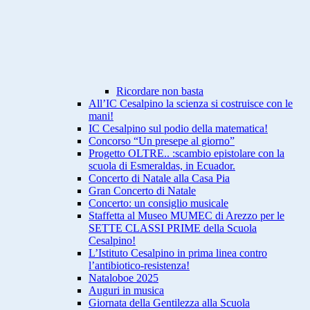
Ricordare non basta
All’IC Cesalpino la scienza si costruisce con le
mani!
IC Cesalpino sul podio della matematica!
Concorso “Un presepe al giorno”
Progetto OLTRE.. :scambio epistolare con la
scuola di Esmeraldas, in Ecuador.
Concerto di Natale alla Casa Pia
Gran Concerto di Natale
Concerto: un consiglio musicale
Staffetta al Museo MUMEC di Arezzo per le
SETTE CLASSI PRIME della Scuola
Cesalpino!
L’Istituto Cesalpino in prima linea contro
l’antibiotico-resistenza!
Nataloboe 2025
Auguri in musica
Giornata della Gentilezza alla Scuola