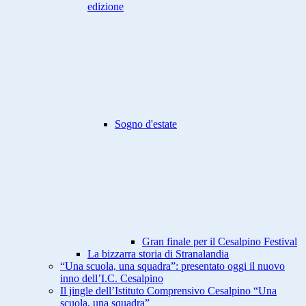
edizione
Sogno d'estate
Gran finale per il Cesalpino Festival
La bizzarra storia di Stranalandia
“Una scuola, una squadra”: presentato oggi il nuovo
inno dell’I.C. Cesalpino
Il jingle dell’Istituto Comprensivo Cesalpino “Una
scuola, una squadra”