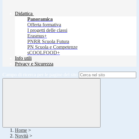
Didattica
Panoramica
Offerta formativa
I progetti delle classi
Erasmus+
PNRR Scuola Futura
PN Scuola e Competenze
sCOOLFOOD+
Info utili
Privacy e Sicurezza
Campo di ricerca per le pagine del sito
Home
>
Novità
>