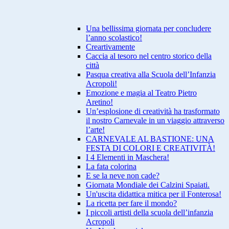
Una bellissima giornata per concludere
l’anno scolastico!
Creartivamente
Caccia al tesoro nel centro storico della
città
Pasqua creativa alla Scuola dell’Infanzia
Acropoli!
Emozione e magia al Teatro Pietro
Aretino!
Un’esplosione di creatività ha trasformato
il nostro Carnevale in un viaggio attraverso
l’arte!
CARNEVALE AL BASTIONE: UNA
FESTA DI COLORI E CREATIVITÀ!
I 4 Elementi in Maschera!
La fata colorina
E se la neve non cade?
Giornata Mondiale dei Calzini Spaiati.
Un'uscita didattica mitica per il Fonterosa!
La ricetta per fare il mondo?
I piccoli artisti della scuola dell’infanzia
Acropoli