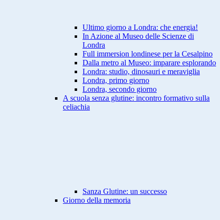
Ultimo giorno a Londra: che energia!
In Azione al Museo delle Scienze di
Londra
Full immersion londinese per la Cesalpino
Dalla metro al Museo: imparare esplorando
Londra: studio, dinosauri e meraviglia
Londra, primo giorno
Londra, secondo giorno
A scuola senza glutine: incontro formativo sulla
celiachia
Sanza Glutine: un successo
Giorno della memoria