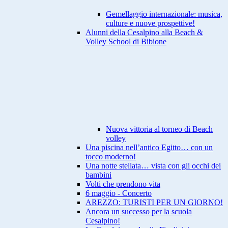
Gemellaggio internazionale: musica,
culture e nuove prospettive!
Alunni della Cesalpino alla Beach &
Volley School di Bibione
Nuova vittoria al torneo di Beach
volley
Una piscina nell’antico Egitto… con un
tocco moderno!
Una notte stellata… vista con gli occhi dei
bambini
Volti che prendono vita
6 maggio - Concerto
AREZZO: TURISTI PER UN GIORNO!
Ancora un successo per la scuola
Cesalpino!