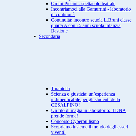
Omini Piccini - spettacolo teatrale
Incontriamoci alla Gamurrini - laboratorio
di continuità
Continuità: incontro scuola L.Bruni classe
quarta A con i 5 anni scuola infanzia
Bastione
Secondaria
Tarantella
Scienza e giustizia: un’esperienza
indimenticabile per gli studenti della
CESALPINO!
Un filo di magia in laboratorio: il DNA
prende forma!
Concorso Cyberbullismo
Scopriamo insieme il mondo degli esseri
viventi!