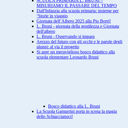
SCUOLA PRIMARIA L. BRUNI –
MISURIAMO IL PASSARE DEL TEMPO
Dall'Infanzia alla scuola primaria: insieme per
‘Storie in viaggio
Giornata dell’Albero 2025 alla Pio Borri!
L. Bruni - giornata della gentilezza e Giornata
dell'albero
L. Bruni - Osservando si impara
Arezzo del futuro con gli occhi e le parole degli
alunni: al via il progetto
Si apre un meraviglioso bosco didattico alla
scuola elementare Leonardo Bruni
Bosco didattico alla L. Bruni
La Scuola Gamurrini porta in scena la magia
dello Schiaccianoci!