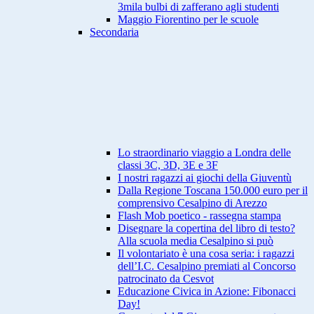
3mila bulbi di zafferano agli studenti
Maggio Fiorentino per le scuole
Secondaria
Lo straordinario viaggio a Londra delle
classi 3C, 3D, 3E e 3F
I nostri ragazzi ai giochi della Giuventù
Dalla Regione Toscana 150.000 euro per il
comprensivo Cesalpino di Arezzo
Flash Mob poetico - rassegna stampa
Disegnare la copertina del libro di testo?
Alla scuola media Cesalpino si può
Il volontariato è una cosa seria: i ragazzi
dell’I.C. Cesalpino premiati al Concorso
patrocinato da Cesvot
Educazione Civica in Azione: Fibonacci
Day!