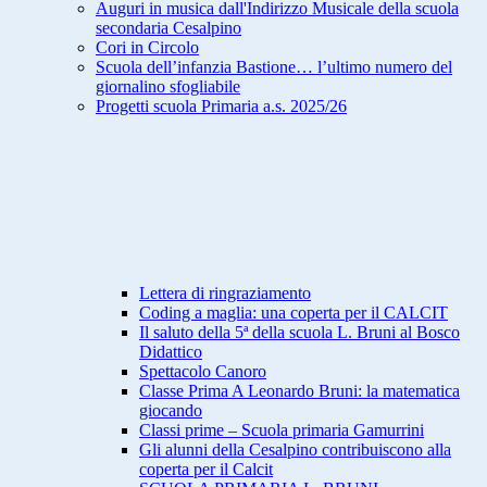
Auguri in musica dall'Indirizzo Musicale della scuola
secondaria Cesalpino
Cori in Circolo
Scuola dell’infanzia Bastione… l’ultimo numero del
giornalino sfogliabile
Progetti scuola Primaria a.s. 2025/26
Lettera di ringraziamento
Coding a maglia: una coperta per il CALCIT
Il saluto della 5ª della scuola L. Bruni al Bosco
Didattico
Spettacolo Canoro
Classe Prima A Leonardo Bruni: la matematica
giocando
Classi prime – Scuola primaria Gamurrini
Gli alunni della Cesalpino contribuiscono alla
coperta per il Calcit