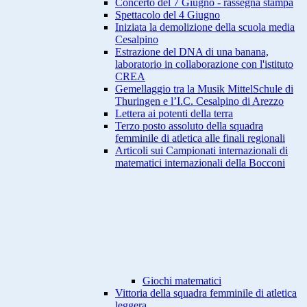
Concerto del 7 Giugno - rassegna stampa
Spettacolo del 4 Giugno
Iniziata la demolizione della scuola media
Cesalpino
Estrazione del DNA di una banana,
laboratorio in collaborazione con l'istituto
CREA
Gemellaggio tra la Musik MittelSchule di
Thuringen e l’I.C. Cesalpino di Arezzo
Lettera ai potenti della terra
Terzo posto assoluto della squadra
femminile di atletica alle finali regionali
Articoli sui Campionati internazionali di
matematici internazionali della Bocconi
Giochi matematici
Vittoria della squadra femminile di atletica
leggera