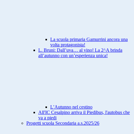
La scuola primaria Gamurrini ancora una
volta protagonista!
L. Bruni: Dall’uva… al vino! La 2^A brinda
all’autunno con un’esperienza unica!
L’Autunno nel cestino
All'IC Cesalpino arriva il Piedibus, l'autobus che
va a piedi
Progetti scuola Secondaria a.s.2025/26