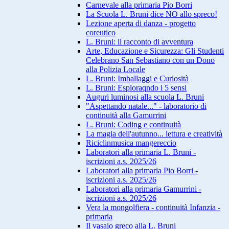
Carnevale alla primaria Pio Borri
La Scuola L. Bruni dice NO allo spreco!
Lezione aperta di danza - progetto
coreutico
L. Bruni: il racconto di avventura
Arte, Educazione e Sicurezza: Gli Studenti
Celebrano San Sebastiano con un Dono
alla Polizia Locale
L. Bruni: Imballaggi e Curiosità
L. Bruni: Esploraqndo i 5 sensi
Auguri luminosi alla scuola L. Bruni
"Aspettando natale..." - laboratorio di
continuità alla Gamurrini
L. Bruni: Coding e continuità
La magia dell'autunno... lettura e creatività
Riciclinmusica mangereccio
Laboratori alla primaria L. Bruni -
iscrizioni a.s. 2025/26
Laboratori alla primaria Pio Borri -
iscrizioni a.s. 2025/26
Laboratori alla primaria Gamurrini -
iscrizioni a.s. 2025/26
Vera la mongolfiera - continuità Infanzia -
primaria
Il vasaio greco alla L. Bruni