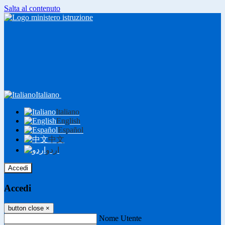
Salta al contenuto
Italiano
Italiano
English
Español
中文
اردو
Accedi
Accedi
button close
×
Nome Utente