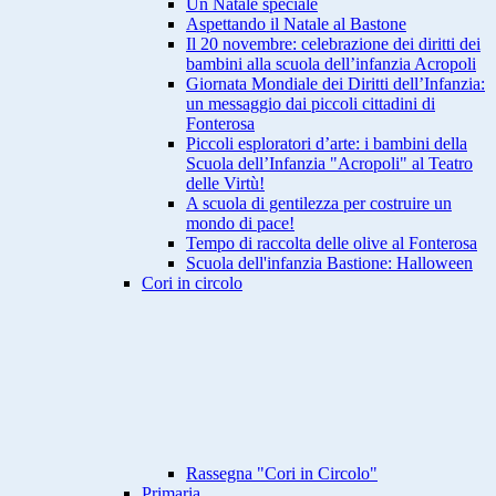
Un Natale speciale
Aspettando il Natale al Bastone
Il 20 novembre: celebrazione dei diritti dei
bambini alla scuola dell’infanzia Acropoli
Giornata Mondiale dei Diritti dell’Infanzia:
un messaggio dai piccoli cittadini di
Fonterosa
Piccoli esploratori d’arte: i bambini della
Scuola dell’Infanzia "Acropoli" al Teatro
delle Virtù!
A scuola di gentilezza per costruire un
mondo di pace!
Tempo di raccolta delle olive al Fonterosa
Scuola dell'infanzia Bastione: Halloween
Cori in circolo
Rassegna "Cori in Circolo"
Primaria