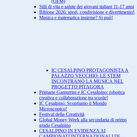
(OFM)
Stili di vita e salute dei giovani italiani 11-17 anni
Bibione 2026: sport, condivisione e divertimento!
Musica e matematica insieme? Si può!
IC CESALPINO PROTAGONISTA A
PALAZZO VECCHIO: LE STEM
INCONTRANO LA MUSICA NEL
PROGETTO PITAGORA
Primarie Gamurrini e IC CesaIpino: robotica
creativa e collaborazione tra scuole!
IC Cesalpino: Scopriamo il Mondo
Microscopico!
Festival della Creatività
Global Money Week alla secondaria di primo
grado Cesalpino
CESALPINO IN EVIDENZA AI
CAMPIONATI INTERNAZIONALI DI