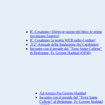
IC Cesalpino | Dietro le quinte del libro: le prime
incontrano l'autrice!
IC Cesalpino: la nostra WEB radio è online!
212° Annuale della fondazione dei Carabinieri
Incontro con il preside del "Terra Santa College"
di Betlemme, Fr. George Haddad (OFM)
Ad Arezzo Fra George Haddad
Incontro con il preside del "Terra Santa
College" di Betlemme, Fr. George Haddad