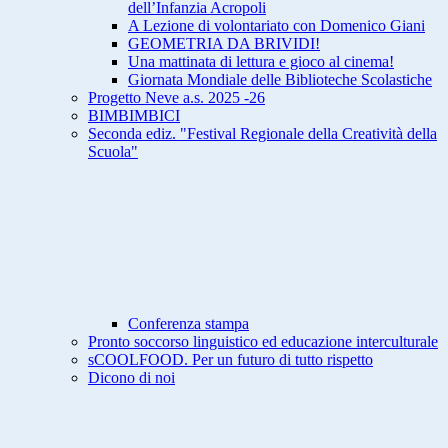
dell’Infanzia Acropoli
A Lezione di volontariato con Domenico Giani
GEOMETRIA DA BRIVIDI!
Una mattinata di lettura e gioco al cinema!
Giornata Mondiale delle Biblioteche Scolastiche
Progetto Neve a.s. 2025 -26
BIMBIMBICI
Seconda ediz. "Festival Regionale della Creatività della
Scuola"
Conferenza stampa
Pronto soccorso linguistico ed educazione interculturale
sCOOLFOOD. Per un futuro di tutto rispetto
Dicono di noi