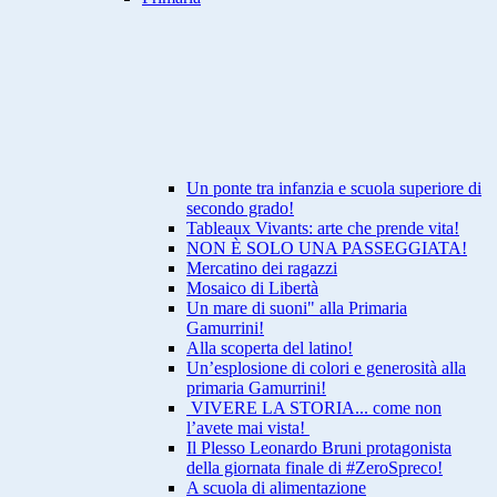
Un ponte tra infanzia e scuola superiore di
secondo grado!
Tableaux Vivants: arte che prende vita!
NON È SOLO UNA PASSEGGIATA!
Mercatino dei ragazzi
Mosaico di Libertà
Un mare di suoni" alla Primaria
Gamurrini!
Alla scoperta del latino!
Un’esplosione di colori e generosità alla
primaria Gamurrini!
VIVERE LA STORIA... come non
l’avete mai vista!
Il Plesso Leonardo Bruni protagonista
della giornata finale di #ZeroSpreco!
A scuola di alimentazione