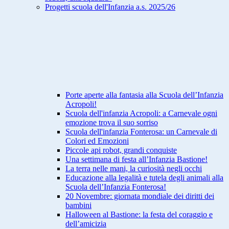
Progetti scuola dell'Infanzia a.s. 2025/26
Porte aperte alla fantasia alla Scuola dell’Infanzia
Acropoli!
Scuola dell'infanzia Acropoli: a Carnevale ogni
emozione trova il suo sorriso
Scuola dell'infanzia Fonterosa: un Carnevale di
Colori ed Emozioni
Piccole api robot, grandi conquiste
Una settimana di festa all’Infanzia Bastione!
La terra nelle mani, la curiosità negli occhi
Educazione alla legalità e tutela degli animali alla
Scuola dell’Infanzia Fonterosa!
20 Novembre: giornata mondiale dei diritti dei
bambini
Halloween al Bastione: la festa del coraggio e
dell’amicizia