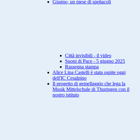
Giugno, un mese di spettacoli
Città invisibili - il video
Suoni di Pace - 5 giugno 2025
Rassegna stampa
Alice Lina Castelli è stata ospite oggi
dell'IC Cesalpino
Il progetto di gemellaggio che lega la
Musik Mittelschule di Thuringen con il
nostro istituto