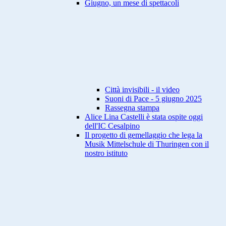
Giugno, un mese di spettacoli
Città invisibili - il video
Suoni di Pace - 5 giugno 2025
Rassegna stampa
Alice Lina Castelli è stata ospite oggi
dell'IC Cesalpino
Il progetto di gemellaggio che lega la
Musik Mittelschule di Thuringen con il
nostro istituto