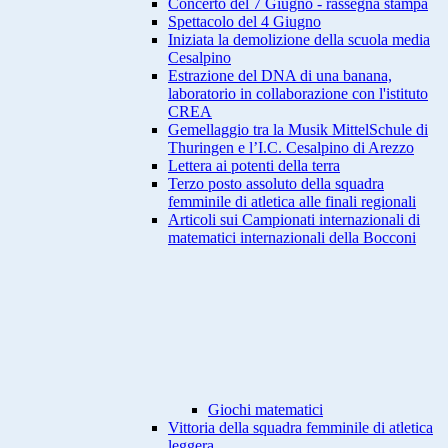
Concerto del 7 Giugno - rassegna stampa
Spettacolo del 4 Giugno
Iniziata la demolizione della scuola media
Cesalpino
Estrazione del DNA di una banana,
laboratorio in collaborazione con l'istituto
CREA
Gemellaggio tra la Musik MittelSchule di
Thuringen e l’I.C. Cesalpino di Arezzo
Lettera ai potenti della terra
Terzo posto assoluto della squadra
femminile di atletica alle finali regionali
Articoli sui Campionati internazionali di
matematici internazionali della Bocconi
Giochi matematici
Vittoria della squadra femminile di atletica
leggera