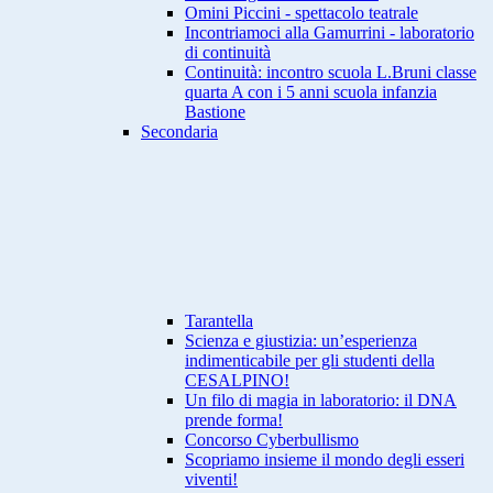
Omini Piccini - spettacolo teatrale
Incontriamoci alla Gamurrini - laboratorio
di continuità
Continuità: incontro scuola L.Bruni classe
quarta A con i 5 anni scuola infanzia
Bastione
Secondaria
Tarantella
Scienza e giustizia: un’esperienza
indimenticabile per gli studenti della
CESALPINO!
Un filo di magia in laboratorio: il DNA
prende forma!
Concorso Cyberbullismo
Scopriamo insieme il mondo degli esseri
viventi!