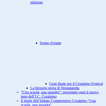
edizione
Sogno d'estate
Gran finale per il Cesalpino Festival
La bizzarra storia di Stranalandia
“Una scuola, una squadra”: presentato oggi il nuovo
inno dell’I.C. Cesalpino
Il jingle dell’Istituto Comprensivo Cesalpino “Una
scuola, una squadra”