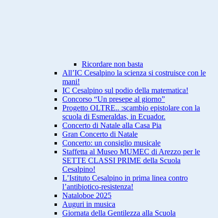
Ricordare non basta
All’IC Cesalpino la scienza si costruisce con le
mani!
IC Cesalpino sul podio della matematica!
Concorso “Un presepe al giorno”
Progetto OLTRE.. :scambio epistolare con la
scuola di Esmeraldas, in Ecuador.
Concerto di Natale alla Casa Pia
Gran Concerto di Natale
Concerto: un consiglio musicale
Staffetta al Museo MUMEC di Arezzo per le
SETTE CLASSI PRIME della Scuola
Cesalpino!
L’Istituto Cesalpino in prima linea contro
l’antibiotico-resistenza!
Nataloboe 2025
Auguri in musica
Giornata della Gentilezza alla Scuola