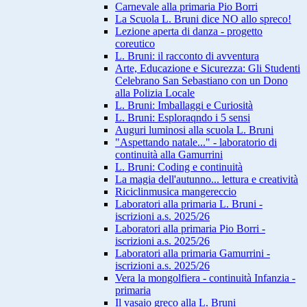
Carnevale alla primaria Pio Borri
La Scuola L. Bruni dice NO allo spreco!
Lezione aperta di danza - progetto
coreutico
L. Bruni: il racconto di avventura
Arte, Educazione e Sicurezza: Gli Studenti
Celebrano San Sebastiano con un Dono
alla Polizia Locale
L. Bruni: Imballaggi e Curiosità
L. Bruni: Esploraqndo i 5 sensi
Auguri luminosi alla scuola L. Bruni
"Aspettando natale..." - laboratorio di
continuità alla Gamurrini
L. Bruni: Coding e continuità
La magia dell'autunno... lettura e creatività
Riciclinmusica mangereccio
Laboratori alla primaria L. Bruni -
iscrizioni a.s. 2025/26
Laboratori alla primaria Pio Borri -
iscrizioni a.s. 2025/26
Laboratori alla primaria Gamurrini -
iscrizioni a.s. 2025/26
Vera la mongolfiera - continuità Infanzia -
primaria
Il vasaio greco alla L. Bruni