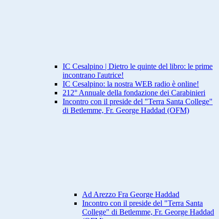
IC Cesalpino | Dietro le quinte del libro: le prime
incontrano l'autrice!
IC Cesalpino: la nostra WEB radio è online!
212° Annuale della fondazione dei Carabinieri
Incontro con il preside del "Terra Santa College"
di Betlemme, Fr. George Haddad (OFM)
Ad Arezzo Fra George Haddad
Incontro con il preside del "Terra Santa
College" di Betlemme, Fr. George Haddad