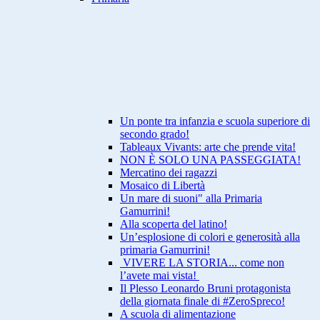
Un ponte tra infanzia e scuola superiore di
secondo grado!
Tableaux Vivants: arte che prende vita!
NON È SOLO UNA PASSEGGIATA!
Mercatino dei ragazzi
Mosaico di Libertà
Un mare di suoni" alla Primaria
Gamurrini!
Alla scoperta del latino!
Un’esplosione di colori e generosità alla
primaria Gamurrini!
VIVERE LA STORIA... come non
l’avete mai vista!
Il Plesso Leonardo Bruni protagonista
della giornata finale di #ZeroSpreco!
A scuola di alimentazione