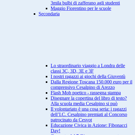
3mila bulbi di zafferano agli studenti
Maggio Fiorentino per le scuole
Secondaria
Lo straordinario viaggio a Londra delle
classi 3C, 3D, 3E e 3F
I nostri ragazzi ai giochi della Giuventù
Dalla Regione Toscana 150.000 euro per il
comprensivo Cesalpino di Arezzo
Flash Mob poetico - rassegna stampa
Disegnare la copertina del libro di testo?
Alla scuola media Cesalpino si può
Il volontariato è una cosa seria: i ragazzi
dell’I.C. Cesalpino premiati al Concorso
patrocinato da Cesvot
Educazione Civica in Azione: Fibonacci
Day!