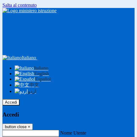
Salta al contenuto
Italiano
Italiano
English
Español
中文
اردو
Accedi
Accedi
button close
×
Nome Utente