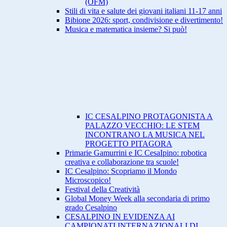
(OFM)
Stili di vita e salute dei giovani italiani 11-17 anni
Bibione 2026: sport, condivisione e divertimento!
Musica e matematica insieme? Si può!
IC CESALPINO PROTAGONISTA A
PALAZZO VECCHIO: LE STEM
INCONTRANO LA MUSICA NEL
PROGETTO PITAGORA
Primarie Gamurrini e IC CesaIpino: robotica
creativa e collaborazione tra scuole!
IC Cesalpino: Scopriamo il Mondo
Microscopico!
Festival della Creatività
Global Money Week alla secondaria di primo
grado Cesalpino
CESALPINO IN EVIDENZA AI
CAMPIONATI INTERNAZIONALI DI