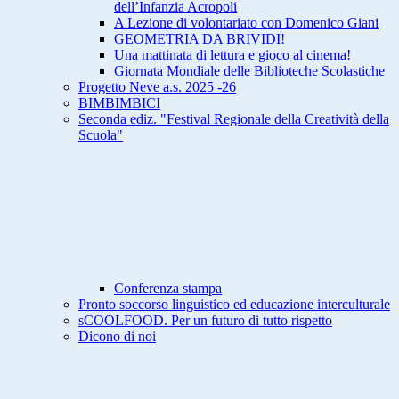
dell’Infanzia Acropoli
A Lezione di volontariato con Domenico Giani
GEOMETRIA DA BRIVIDI!
Una mattinata di lettura e gioco al cinema!
Giornata Mondiale delle Biblioteche Scolastiche
Progetto Neve a.s. 2025 -26
BIMBIMBICI
Seconda ediz. "Festival Regionale della Creatività della
Scuola"
Conferenza stampa
Pronto soccorso linguistico ed educazione interculturale
sCOOLFOOD. Per un futuro di tutto rispetto
Dicono di noi