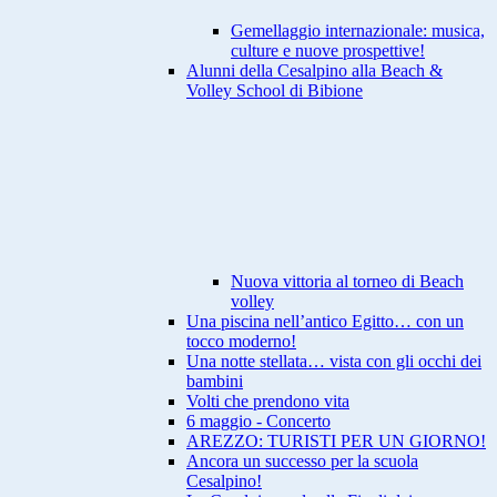
Gemellaggio internazionale: musica,
culture e nuove prospettive!
Alunni della Cesalpino alla Beach &
Volley School di Bibione
Nuova vittoria al torneo di Beach
volley
Una piscina nell’antico Egitto… con un
tocco moderno!
Una notte stellata… vista con gli occhi dei
bambini
Volti che prendono vita
6 maggio - Concerto
AREZZO: TURISTI PER UN GIORNO!
Ancora un successo per la scuola
Cesalpino!