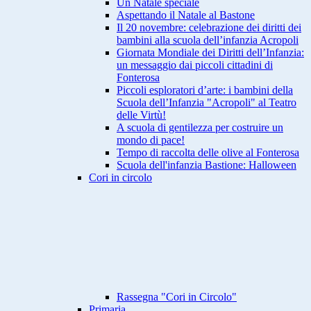
Un Natale speciale
Aspettando il Natale al Bastone
Il 20 novembre: celebrazione dei diritti dei
bambini alla scuola dell’infanzia Acropoli
Giornata Mondiale dei Diritti dell’Infanzia:
un messaggio dai piccoli cittadini di
Fonterosa
Piccoli esploratori d’arte: i bambini della
Scuola dell’Infanzia "Acropoli" al Teatro
delle Virtù!
A scuola di gentilezza per costruire un
mondo di pace!
Tempo di raccolta delle olive al Fonterosa
Scuola dell'infanzia Bastione: Halloween
Cori in circolo
Rassegna "Cori in Circolo"
Primaria