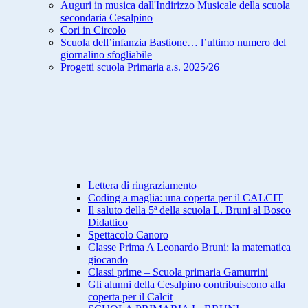
Auguri in musica dall'Indirizzo Musicale della scuola
secondaria Cesalpino
Cori in Circolo
Scuola dell’infanzia Bastione… l’ultimo numero del
giornalino sfogliabile
Progetti scuola Primaria a.s. 2025/26
Lettera di ringraziamento
Coding a maglia: una coperta per il CALCIT
Il saluto della 5ª della scuola L. Bruni al Bosco
Didattico
Spettacolo Canoro
Classe Prima A Leonardo Bruni: la matematica
giocando
Classi prime – Scuola primaria Gamurrini
Gli alunni della Cesalpino contribuiscono alla
coperta per il Calcit