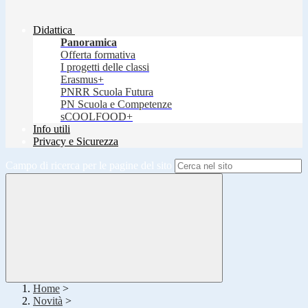
Didattica
Panoramica
Offerta formativa
I progetti delle classi
Erasmus+
PNRR Scuola Futura
PN Scuola e Competenze
sCOOLFOOD+
Info utili
Privacy e Sicurezza
Campo di ricerca per le pagine del sito
Home
>
Novità
>