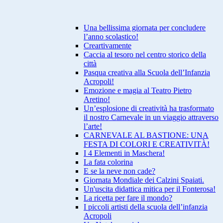
Una bellissima giornata per concludere
l’anno scolastico!
Creartivamente
Caccia al tesoro nel centro storico della
città
Pasqua creativa alla Scuola dell’Infanzia
Acropoli!
Emozione e magia al Teatro Pietro
Aretino!
Un’esplosione di creatività ha trasformato
il nostro Carnevale in un viaggio attraverso
l’arte!
CARNEVALE AL BASTIONE: UNA
FESTA DI COLORI E CREATIVITÀ!
I 4 Elementi in Maschera!
La fata colorina
E se la neve non cade?
Giornata Mondiale dei Calzini Spaiati.
Un'uscita didattica mitica per il Fonterosa!
La ricetta per fare il mondo?
I piccoli artisti della scuola dell’infanzia
Acropoli