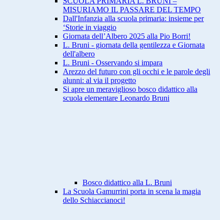
SCUOLA PRIMARIA L. BRUNI –
MISURIAMO IL PASSARE DEL TEMPO
Dall'Infanzia alla scuola primaria: insieme per
‘Storie in viaggio
Giornata dell’Albero 2025 alla Pio Borri!
L. Bruni - giornata della gentilezza e Giornata
dell'albero
L. Bruni - Osservando si impara
Arezzo del futuro con gli occhi e le parole degli
alunni: al via il progetto
Si apre un meraviglioso bosco didattico alla
scuola elementare Leonardo Bruni
Bosco didattico alla L. Bruni
La Scuola Gamurrini porta in scena la magia
dello Schiaccianoci!