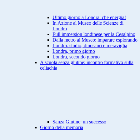
Ultimo giorno a Londra: che energia!
In Azione al Museo delle Scienze di
Londra
Full immersion londinese per la Cesalpino
Dalla metro al Museo: imparare esplorando
Londra: studio, dinosauri e meraviglia
Londra, primo giorno
Londra, secondo giorno
A scuola senza glutine: incontro formativo sulla
celiachia
Sanza Glutine: un successo
Giorno della memoria