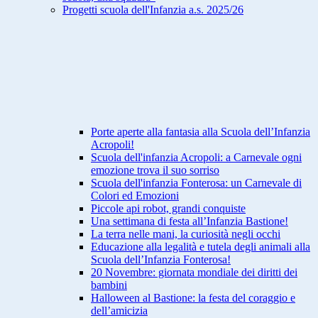
Progetti scuola dell'Infanzia a.s. 2025/26
Porte aperte alla fantasia alla Scuola dell’Infanzia
Acropoli!
Scuola dell'infanzia Acropoli: a Carnevale ogni
emozione trova il suo sorriso
Scuola dell'infanzia Fonterosa: un Carnevale di
Colori ed Emozioni
Piccole api robot, grandi conquiste
Una settimana di festa all’Infanzia Bastione!
La terra nelle mani, la curiosità negli occhi
Educazione alla legalità e tutela degli animali alla
Scuola dell’Infanzia Fonterosa!
20 Novembre: giornata mondiale dei diritti dei
bambini
Halloween al Bastione: la festa del coraggio e
dell’amicizia