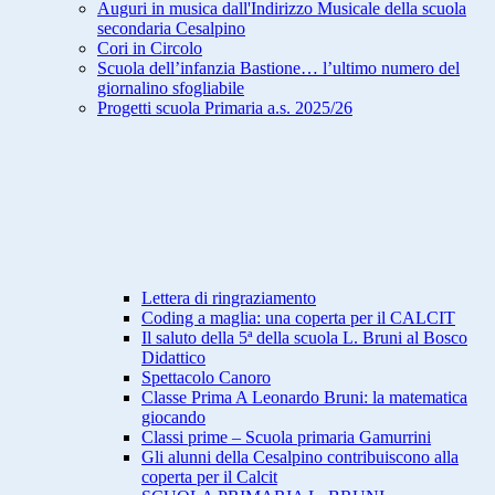
Auguri in musica dall'Indirizzo Musicale della scuola
secondaria Cesalpino
Cori in Circolo
Scuola dell’infanzia Bastione… l’ultimo numero del
giornalino sfogliabile
Progetti scuola Primaria a.s. 2025/26
Lettera di ringraziamento
Coding a maglia: una coperta per il CALCIT
Il saluto della 5ª della scuola L. Bruni al Bosco
Didattico
Spettacolo Canoro
Classe Prima A Leonardo Bruni: la matematica
giocando
Classi prime – Scuola primaria Gamurrini
Gli alunni della Cesalpino contribuiscono alla
coperta per il Calcit