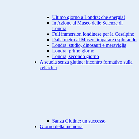
Ultimo giorno a Londra: che energia!
In Azione al Museo delle Scienze di
Londra
Full immersion londinese per la Cesalpino
Dalla metro al Museo: imparare esplorando
Londra: studio, dinosauri e meraviglia
Londra, primo giorno
Londra, secondo giorno
A scuola senza glutine: incontro formativo sulla
celiachia
Sanza Glutine: un successo
Giorno della memoria