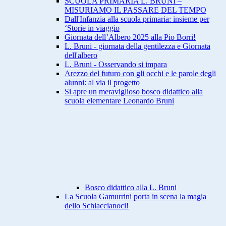
SCUOLA PRIMARIA L. BRUNI –
MISURIAMO IL PASSARE DEL TEMPO
Dall'Infanzia alla scuola primaria: insieme per
‘Storie in viaggio
Giornata dell’Albero 2025 alla Pio Borri!
L. Bruni - giornata della gentilezza e Giornata
dell'albero
L. Bruni - Osservando si impara
Arezzo del futuro con gli occhi e le parole degli
alunni: al via il progetto
Si apre un meraviglioso bosco didattico alla
scuola elementare Leonardo Bruni
Bosco didattico alla L. Bruni
La Scuola Gamurrini porta in scena la magia
dello Schiaccianoci!