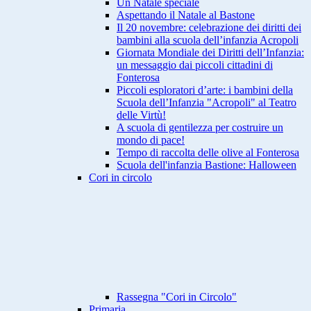
Un Natale speciale
Aspettando il Natale al Bastone
Il 20 novembre: celebrazione dei diritti dei
bambini alla scuola dell’infanzia Acropoli
Giornata Mondiale dei Diritti dell’Infanzia:
un messaggio dai piccoli cittadini di
Fonterosa
Piccoli esploratori d’arte: i bambini della
Scuola dell’Infanzia "Acropoli" al Teatro
delle Virtù!
A scuola di gentilezza per costruire un
mondo di pace!
Tempo di raccolta delle olive al Fonterosa
Scuola dell'infanzia Bastione: Halloween
Cori in circolo
Rassegna "Cori in Circolo"
Primaria