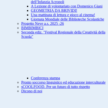
dell’Infanzia Acropoli
A Lezione di volontariato con Domenico Giani
GEOMETRIA DA BRIVIDI!
Una mattinata di lettura e gioco al cinema!
Giornata Mondiale delle Biblioteche Scolastiche
Progetto Neve a.s. 2025 -26
BIMBIMBICI
Seconda ediz. "Festival Regionale della Creatività della
Scuola"
Conferenza stampa
Pronto soccorso linguistico ed educazione interculturale
sCOOLFOOD. Per un futuro di tutto rispetto
Dicono di noi