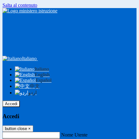
Salta al contenuto
Italiano
Italiano
English
Español
中文
اردو
Accedi
Accedi
button close
×
Nome Utente