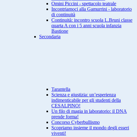
Omini Piccini - spettacolo teatrale
Incontriamoci alla Gamurrini - laboratorio
di continuità
Continuità: incontro scuola L.Bruni classe
quarta A con i 5 anni scuola infanzia
Bastione
Secondaria
Tarantella
Scienza e giustizia: un’esperienza
indimenticabile per gli studenti della
CESALPINO!
Un filo di magia in laboratorio: il DNA
prende forma!
Concorso Cyberbullismo
Scopriamo insieme il mondo degli esseri
viventi!