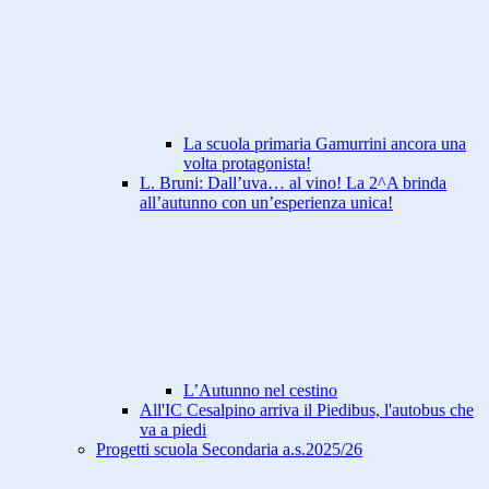
La scuola primaria Gamurrini ancora una
volta protagonista!
L. Bruni: Dall’uva… al vino! La 2^A brinda
all’autunno con un’esperienza unica!
L’Autunno nel cestino
All'IC Cesalpino arriva il Piedibus, l'autobus che
va a piedi
Progetti scuola Secondaria a.s.2025/26