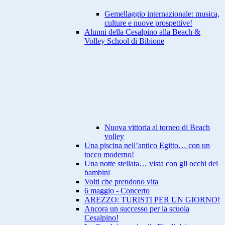
Gemellaggio internazionale: musica,
culture e nuove prospettive!
Alunni della Cesalpino alla Beach &
Volley School di Bibione
Nuova vittoria al torneo di Beach
volley
Una piscina nell’antico Egitto… con un
tocco moderno!
Una notte stellata… vista con gli occhi dei
bambini
Volti che prendono vita
6 maggio - Concerto
AREZZO: TURISTI PER UN GIORNO!
Ancora un successo per la scuola
Cesalpino!