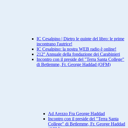
IC Cesalpino | Dietro le quinte del libro: le prime
incontrano l'autrice!
IC Cesalpino: la nostra WEB radio è online!
212° Annuale della fondazione dei Carabinieri
Incontro con il preside del "Terra Santa College"
di Betlemme, Fr. George Haddad (OFM)
Ad Arezzo Fra George Haddad
Incontro con il preside del "Terra Santa
College" di Betlemme, Fr. George Haddad