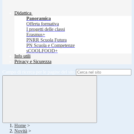
Didattica
Panoramica
Offerta formativa
I progetti delle classi
Erasmus+
PNRR Scuola Futura
PN Scuola e Competenze
sCOOLFOOD+
Info utili
Privacy e Sicurezza
Campo di ricerca per le pagine del sito
Home
>
Novità
>