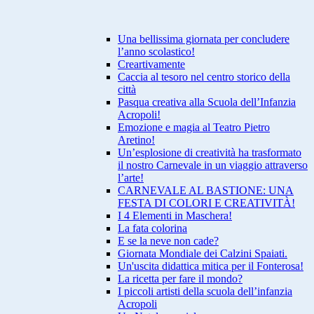
Una bellissima giornata per concludere
l’anno scolastico!
Creartivamente
Caccia al tesoro nel centro storico della
città
Pasqua creativa alla Scuola dell’Infanzia
Acropoli!
Emozione e magia al Teatro Pietro
Aretino!
Un’esplosione di creatività ha trasformato
il nostro Carnevale in un viaggio attraverso
l’arte!
CARNEVALE AL BASTIONE: UNA
FESTA DI COLORI E CREATIVITÀ!
I 4 Elementi in Maschera!
La fata colorina
E se la neve non cade?
Giornata Mondiale dei Calzini Spaiati.
Un'uscita didattica mitica per il Fonterosa!
La ricetta per fare il mondo?
I piccoli artisti della scuola dell’infanzia
Acropoli