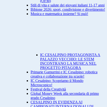
(OFM)
Stili di vita e salute dei giovani italiani 11-17 anni
Bibione 2026: sport, condivisione e divertimento!
Musica e matematica insieme? Si può!
IC CESALPINO PROTAGONISTA A
PALAZZO VECCHIO: LE STEM
INCONTRANO LA MUSICA NEL
PROGETTO PITAGORA
Primarie Gamurrini e IC CesaIpino: robotica
creativa e collaborazione tra scuole!
IC Cesalpino: Scopriamo il Mondo
Microscopico!
Festival della Creatività
Global Money Week alla secondaria di primo
grado Cesalpino
CESALPINO IN EVIDENZA AI
CAMPIONATI INTERNAZIONALI DI