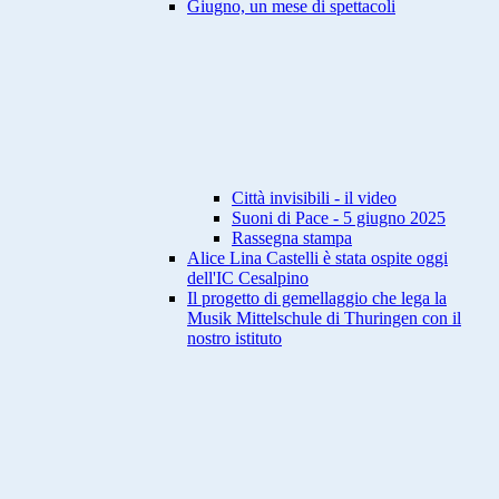
Giugno, un mese di spettacoli
Città invisibili - il video
Suoni di Pace - 5 giugno 2025
Rassegna stampa
Alice Lina Castelli è stata ospite oggi
dell'IC Cesalpino
Il progetto di gemellaggio che lega la
Musik Mittelschule di Thuringen con il
nostro istituto