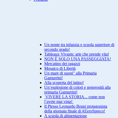
Un ponte tra infanzia e scuola superiore di
secondo grado!
Tableaux Vivants: arte che prende vita!
NON È SOLO UNA PASSEGGIATA!
Mercatino dei ragazzi
Mosaico di Libertà
Un mare di suoni" alla Primaria
Gamurrini!
Alla scoperta del latino!
Un’esplosione di colori e generosità alla
primaria Gamurrini!
VIVERE LA STORIA... come non
l’avete mai vista!
Il Plesso Leonardo Bruni protagonista
della giornata finale di #ZeroSpreco!
A scuola di alimentazione