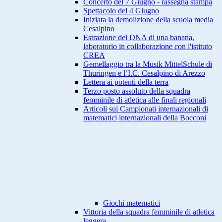
Concerto del 7 Giugno - rassegna stampa
Spettacolo del 4 Giugno
Iniziata la demolizione della scuola media
Cesalpino
Estrazione del DNA di una banana,
laboratorio in collaborazione con l'istituto
CREA
Gemellaggio tra la Musik MittelSchule di
Thuringen e l’I.C. Cesalpino di Arezzo
Lettera ai potenti della terra
Terzo posto assoluto della squadra
femminile di atletica alle finali regionali
Articoli sui Campionati internazionali di
matematici internazionali della Bocconi
Giochi matematici
Vittoria della squadra femminile di atletica
leggera