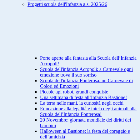
Progetti scuola dell'Infanzia a.s. 2025/26
Porte aperte alla fantasia alla Scuola dell’Infanzia
Acropoli!
Scuola dell'infanzia Acropoli: a Carnevale ogni
emozione trova il suo sorriso
Scuola dell'infanzia Fonterosa: un Carnevale di
Colori ed Emozioni
Piccole api robot, grandi conquiste
Una settimana di festa all’Infanzia Bastione!
La terra nelle mani, la curiosità negli occhi
Educazione alla legalità e tutela degli animali alla
Scuola dell’Infanzia Fonterosa!
20 Novembre: giornata mondiale dei diritti dei
bambini
Halloween al Bastione: la festa del coraggio e
dell’amicizia