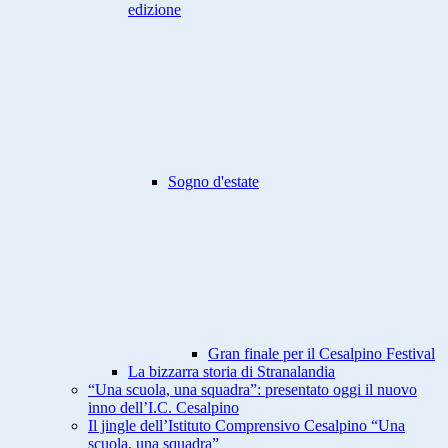
edizione
Sogno d'estate
Gran finale per il Cesalpino Festival
La bizzarra storia di Stranalandia
“Una scuola, una squadra”: presentato oggi il nuovo
inno dell’I.C. Cesalpino
Il jingle dell’Istituto Comprensivo Cesalpino “Una
scuola, una squadra”