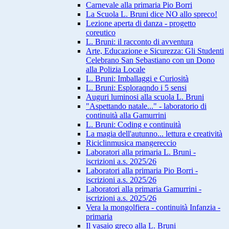
Carnevale alla primaria Pio Borri
La Scuola L. Bruni dice NO allo spreco!
Lezione aperta di danza - progetto
coreutico
L. Bruni: il racconto di avventura
Arte, Educazione e Sicurezza: Gli Studenti
Celebrano San Sebastiano con un Dono
alla Polizia Locale
L. Bruni: Imballaggi e Curiosità
L. Bruni: Esploraqndo i 5 sensi
Auguri luminosi alla scuola L. Bruni
"Aspettando natale..." - laboratorio di
continuità alla Gamurrini
L. Bruni: Coding e continuità
La magia dell'autunno... lettura e creatività
Riciclinmusica mangereccio
Laboratori alla primaria L. Bruni -
iscrizioni a.s. 2025/26
Laboratori alla primaria Pio Borri -
iscrizioni a.s. 2025/26
Laboratori alla primaria Gamurrini -
iscrizioni a.s. 2025/26
Vera la mongolfiera - continuità Infanzia -
primaria
Il vasaio greco alla L. Bruni