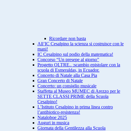
Ricordare non basta
All’IC Cesalpino la scienza si costruisce con le
mani!
IC Cesalpino sul podio della matematica!
Concorso “Un presepe al giorno”
Progetto OLTRE.. :scambio epistolare con la
scuola di Esmeraldas, in Ecuador.
Concerto di Natale alla Casa Pia
Gran Concerto di Natale
Concerto: un consiglio musicale
Staffetta al Museo MUMEC di Arezzo per le
SETTE CLASSI PRIME della Scuola
Cesalpino!
L’Istituto Cesalpino in prima linea contro
l’antibiotico-resistenza!
Nataloboe 2025
Auguri in musica
Giornata della Gentilezza alla Scuola