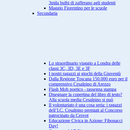
3mila bulbi di zafferano agli studenti
Maggio Fiorentino per le scuole
Secondaria
Lo straordinario viaggio a Londra delle
classi 3C, 3D, 3E e 3F
I nostri ragazzi ai giochi della Giuventù
Dalla Regione Toscana 150.000 euro per il
comprensivo Cesalpino di Arezzo
Flash Mob poetico - rassegna stampa
Disegnare la copertina del libro di testo?
Alla scuola media Cesalpino si può
Il volontariato è una cosa seria: i ragazzi
dell’I.C. Cesalpino premiati al Concorso
patrocinato da Cesvot
Educazione Civica in Azione: Fibonacci
Day!