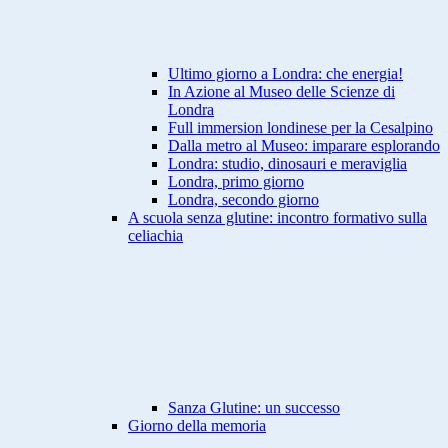
Ultimo giorno a Londra: che energia!
In Azione al Museo delle Scienze di
Londra
Full immersion londinese per la Cesalpino
Dalla metro al Museo: imparare esplorando
Londra: studio, dinosauri e meraviglia
Londra, primo giorno
Londra, secondo giorno
A scuola senza glutine: incontro formativo sulla
celiachia
Sanza Glutine: un successo
Giorno della memoria