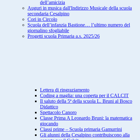
dell’amicizia
Auguri in musica dall'Indirizzo Musicale della scuola
secondaria Cesalpino
Cori in Circolo
Scuola dell’infanzia Bastione… l’ultimo numero del
giornalino sfogliabile
Progetti scuola Primaria a.s. 2025/26
Lettera di ringraziamento
Coding a maglia: una coperta per il CALCIT
Il saluto della 5ª della scuola L. Bruni al Bosco
Didattico
Spettacolo Canoro
Classe Prima A Leonardo Bruni: la matematica
giocando
Classi prime – Scuola primaria Gamurrini
Gli alunni della Cesalpino contribuiscono alla