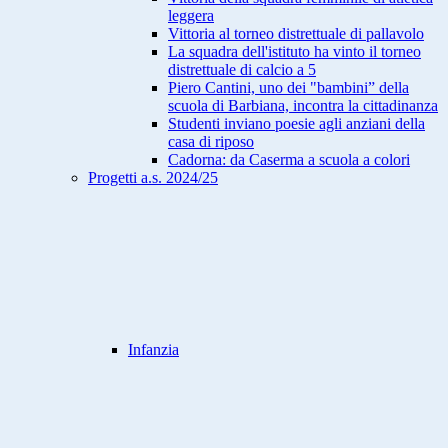
leggera
Vittoria al torneo distrettuale di pallavolo
La squadra dell'istituto ha vinto il torneo
distrettuale di calcio a 5
Piero Cantini, uno dei "bambini” della
scuola di Barbiana, incontra la cittadinanza
Studenti inviano poesie agli anziani della
casa di riposo
Cadorna: da Caserma a scuola a colori
Progetti a.s. 2024/25
Infanzia