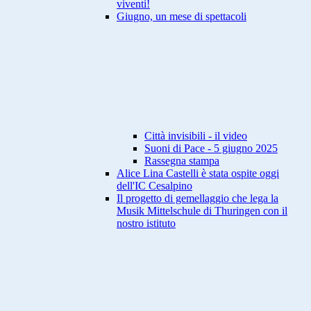
viventi!
Giugno, un mese di spettacoli
Città invisibili - il video
Suoni di Pace - 5 giugno 2025
Rassegna stampa
Alice Lina Castelli è stata ospite oggi
dell'IC Cesalpino
Il progetto di gemellaggio che lega la
Musik Mittelschule di Thuringen con il
nostro istituto