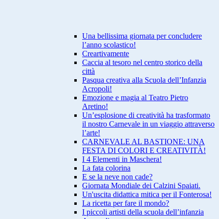
Una bellissima giornata per concludere
l’anno scolastico!
Creartivamente
Caccia al tesoro nel centro storico della
città
Pasqua creativa alla Scuola dell’Infanzia
Acropoli!
Emozione e magia al Teatro Pietro
Aretino!
Un’esplosione di creatività ha trasformato
il nostro Carnevale in un viaggio attraverso
l’arte!
CARNEVALE AL BASTIONE: UNA
FESTA DI COLORI E CREATIVITÀ!
I 4 Elementi in Maschera!
La fata colorina
E se la neve non cade?
Giornata Mondiale dei Calzini Spaiati.
Un'uscita didattica mitica per il Fonterosa!
La ricetta per fare il mondo?
I piccoli artisti della scuola dell’infanzia