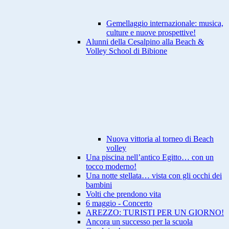
Gemellaggio internazionale: musica,
culture e nuove prospettive!
Alunni della Cesalpino alla Beach &
Volley School di Bibione
Nuova vittoria al torneo di Beach
volley
Una piscina nell’antico Egitto… con un
tocco moderno!
Una notte stellata… vista con gli occhi dei
bambini
Volti che prendono vita
6 maggio - Concerto
AREZZO: TURISTI PER UN GIORNO!
Ancora un successo per la scuola