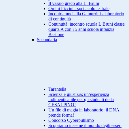
Il vasaio greco alla L. Bruni
Omini Piccini - spettacolo teatrale
Incontriamoci alla Gamurrini - laboratorio
di continuità
Continuità: incontro scuola L.Bruni classe
quarta A con i 5 anni scuola infanzia
Bastione
Secondaria
Tarantella
Scienza e giustizia: un’esperienza
indimenticabile per gli studenti della
CESALPINO!
Un filo di magia in laboratorio: il DNA
prende forma!
Concorso Cyberbullismo
Scopriamo insieme il mondo degli esseri