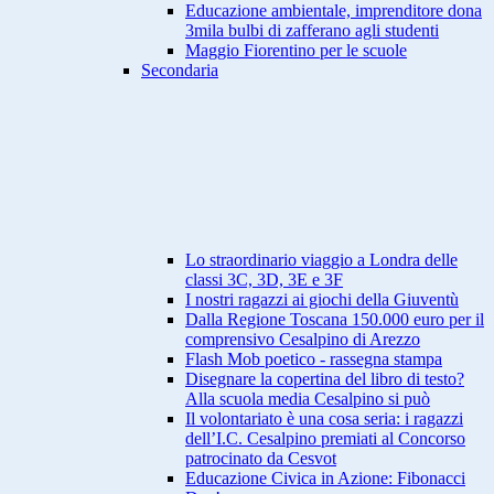
Educazione ambientale, imprenditore dona
3mila bulbi di zafferano agli studenti
Maggio Fiorentino per le scuole
Secondaria
Lo straordinario viaggio a Londra delle
classi 3C, 3D, 3E e 3F
I nostri ragazzi ai giochi della Giuventù
Dalla Regione Toscana 150.000 euro per il
comprensivo Cesalpino di Arezzo
Flash Mob poetico - rassegna stampa
Disegnare la copertina del libro di testo?
Alla scuola media Cesalpino si può
Il volontariato è una cosa seria: i ragazzi
dell’I.C. Cesalpino premiati al Concorso
patrocinato da Cesvot
Educazione Civica in Azione: Fibonacci