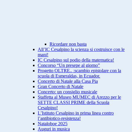
Ricordare non basta
All’IC Cesalpino la scienza si costruisce con le
mani!
IC Cesalpino sul podio della matematica!
Concorso “Un presepe al giorno”
Progetto OLTRE.. :scambio epistolare con la
scuola di Esmeraldas, in Ecuador.
Concerto di Natale alla Casa Pia
Gran Concerto di Natale
Concerto: un consiglio musicale
Staffetta al Museo MUMEC di Arezzo per le
SETTE CLASSI PRIME della Scuola
Cesalpino!
L’Istituto Cesalpino in prima linea contro
l’antibiotico-resistenza!
Nataloboe 2025
Auguri in musica