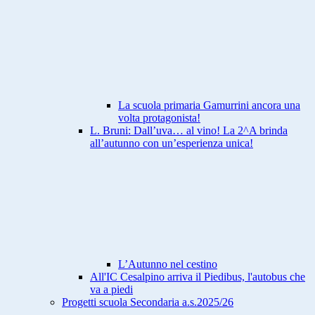
La scuola primaria Gamurrini ancora una
volta protagonista!
L. Bruni: Dall’uva… al vino! La 2^A brinda
all’autunno con un’esperienza unica!
L’Autunno nel cestino
All'IC Cesalpino arriva il Piedibus, l'autobus che
va a piedi
Progetti scuola Secondaria a.s.2025/26