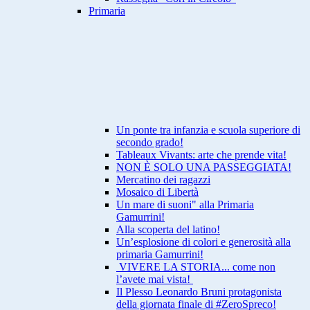
Primaria
Un ponte tra infanzia e scuola superiore di
secondo grado!
Tableaux Vivants: arte che prende vita!
NON È SOLO UNA PASSEGGIATA!
Mercatino dei ragazzi
Mosaico di Libertà
Un mare di suoni" alla Primaria
Gamurrini!
Alla scoperta del latino!
Un’esplosione di colori e generosità alla
primaria Gamurrini!
VIVERE LA STORIA... come non
l’avete mai vista!
Il Plesso Leonardo Bruni protagonista
della giornata finale di #ZeroSpreco!