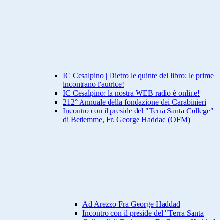
IC Cesalpino | Dietro le quinte del libro: le prime
incontrano l'autrice!
IC Cesalpino: la nostra WEB radio è online!
212° Annuale della fondazione dei Carabinieri
Incontro con il preside del "Terra Santa College"
di Betlemme, Fr. George Haddad (OFM)
Ad Arezzo Fra George Haddad
Incontro con il preside del "Terra Santa