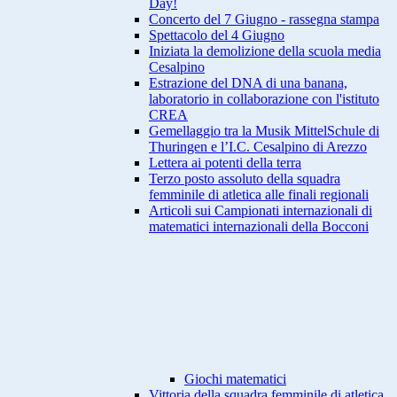
Day!
Concerto del 7 Giugno - rassegna stampa
Spettacolo del 4 Giugno
Iniziata la demolizione della scuola media
Cesalpino
Estrazione del DNA di una banana,
laboratorio in collaborazione con l'istituto
CREA
Gemellaggio tra la Musik MittelSchule di
Thuringen e l’I.C. Cesalpino di Arezzo
Lettera ai potenti della terra
Terzo posto assoluto della squadra
femminile di atletica alle finali regionali
Articoli sui Campionati internazionali di
matematici internazionali della Bocconi
Giochi matematici
Vittoria della squadra femminile di atletica