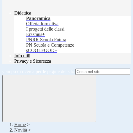
Didattica
Panoramica
Offerta formativa
I progetti delle classi
Erasmus+
PNRR Scuola Futura
PN Scuola e Competenze
sCOOLFOOD+
Info utili
Privacy e Sicurezza
Campo di ricerca per le pagine del sito
Home
>
Novità
>