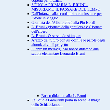
coperta per il Calcit
SCUOLA PRIMARIA L. BRUNI –
MISURIAMO IL PASSARE DEL TEMPO
Dall'Infanzia alla scuola primaria: insieme per
‘Storie in viaggio
Giornata dell’Albero 2025 alla Pio Borri!
L. Bruni - giornata della gentilezza e Giornata
dell'albero
L. Bruni - Osservando si impara
Arezzo del futuro con gli occhi e le parole degli
alunni: al via il progetto
Si apre un meraviglioso bosco didattico alla
scuola elementare Leonardo Bruni
Bosco didattico alla L. Bruni
La Scuola Gamurrini porta in scena la magia
dello Schiaccianoci!