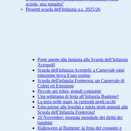
scuola, una squadra”
Progetti scuola dell'Infanzia a.s. 2025/26
Porte aperte alla fantasia alla Scuola dell’Infanzia
Acropoli!
Scuola dell'infanzia Acropoli: a Carnevale ogni
emozione trova il suo sorriso
Scuola dell'infanzia Fonterosa: un Carnevale di
Colori ed Emozioni
Piccole api robot, grandi conquiste
Una settimana di festa all’Infanzia Bastione!
La terra nelle mani, la curiosità negli occhi
Educazione alla legalità e tutela degli animali alla
Scuola dell’Infanzia Fonterosa!
20 Novembre: giornata mondiale dei diritti dei
bambini
Halloween al Bastione: la festa del coraggio e