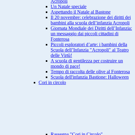
Acropoli
Un Natale speciale
Aspettando il Natale al Bastone
Il 20 novembre: celebrazione dei diritti dei
bambini alla scuola dell’infanzia Acropoli
Giornata Mondiale dei Diritti dell’Infanzia:
un messaggio dai piccoli cittadini di
Fonterosa
Piccoli esploratori d’arte: i bambini della
Scuola dell’Infanzia "Acropoli" al Teatro
delle Virtù!
A scuola di gentilezza per costruire un
mondo di pace!
Tempo di raccolta delle olive al Fonterosa
Scuola dell'infanzia Bastione: Halloween
Cori in circolo
Rassegna "Cori in Circolo"