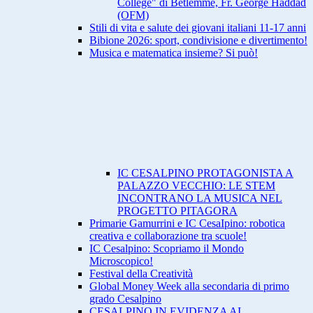
College" di Betlemme, Fr. George Haddad
(OFM)
Stili di vita e salute dei giovani italiani 11-17 anni
Bibione 2026: sport, condivisione e divertimento!
Musica e matematica insieme? Si può!
IC CESALPINO PROTAGONISTA A
PALAZZO VECCHIO: LE STEM
INCONTRANO LA MUSICA NEL
PROGETTO PITAGORA
Primarie Gamurrini e IC CesaIpino: robotica
creativa e collaborazione tra scuole!
IC Cesalpino: Scopriamo il Mondo
Microscopico!
Festival della Creatività
Global Money Week alla secondaria di primo
grado Cesalpino
CESALPINO IN EVIDENZA AI