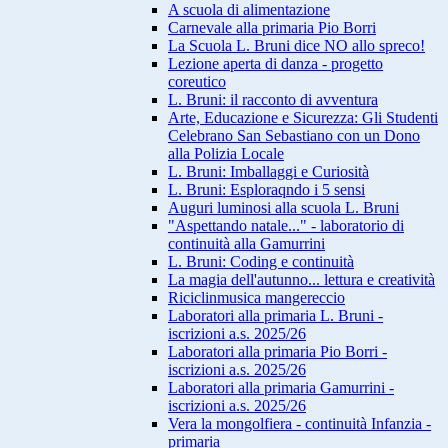
A scuola di alimentazione
Carnevale alla primaria Pio Borri
La Scuola L. Bruni dice NO allo spreco!
Lezione aperta di danza - progetto
coreutico
L. Bruni: il racconto di avventura
Arte, Educazione e Sicurezza: Gli Studenti
Celebrano San Sebastiano con un Dono
alla Polizia Locale
L. Bruni: Imballaggi e Curiosità
L. Bruni: Esploraqndo i 5 sensi
Auguri luminosi alla scuola L. Bruni
"Aspettando natale..." - laboratorio di
continuità alla Gamurrini
L. Bruni: Coding e continuità
La magia dell'autunno... lettura e creatività
Riciclinmusica mangereccio
Laboratori alla primaria L. Bruni -
iscrizioni a.s. 2025/26
Laboratori alla primaria Pio Borri -
iscrizioni a.s. 2025/26
Laboratori alla primaria Gamurrini -
iscrizioni a.s. 2025/26
Vera la mongolfiera - continuità Infanzia -
primaria