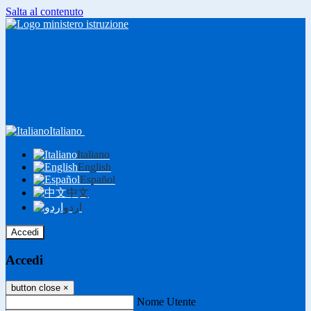
Salta al contenuto
Italiano
Italiano
English
Español
中文
اردو
Accedi
Accedi
button close
×
Nome Utente