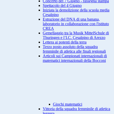
Concerto del 7 Giugno - rassegna stampa
Spettacolo del 4 Giugno
Iniziata la demolizione della scuola media
Cesalpino
Estrazione del DNA di una banana,
laboratorio in collaborazione con l'istituto
CREA
Gemellaggio tra la Musik MittelSchule di
Thuringen e l’I.C. Cesalpino di Arezzo
Lettera ai potenti della terra
Terzo posto assoluto della squadra
femminile di atletica alle finali regionali
Articoli sui Campionati internazionali di
matematici internazionali della Bocconi
Giochi matematici
Vittoria della squadra femminile di atletica
leggera