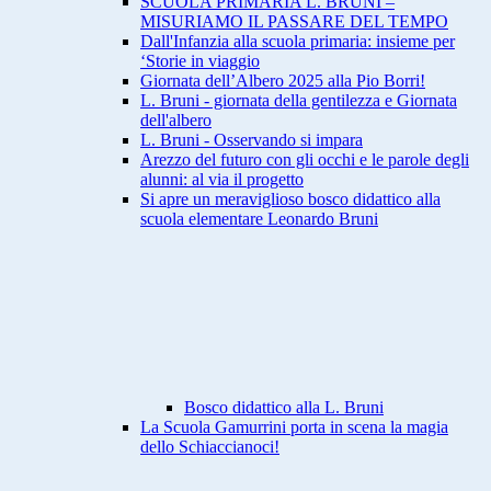
SCUOLA PRIMARIA L. BRUNI –
MISURIAMO IL PASSARE DEL TEMPO
Dall'Infanzia alla scuola primaria: insieme per
‘Storie in viaggio
Giornata dell’Albero 2025 alla Pio Borri!
L. Bruni - giornata della gentilezza e Giornata
dell'albero
L. Bruni - Osservando si impara
Arezzo del futuro con gli occhi e le parole degli
alunni: al via il progetto
Si apre un meraviglioso bosco didattico alla
scuola elementare Leonardo Bruni
Bosco didattico alla L. Bruni
La Scuola Gamurrini porta in scena la magia
dello Schiaccianoci!