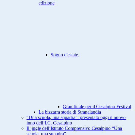
edizione
Sogno d'estate
Gran finale per il Cesalpino Festival
La bizzarra storia di Stranalandia
“Una scuola, una squadra”: presentato oggi il nuovo
inno dell’I.C. Cesalpino
Il jingle dell’Istituto Comprensivo Cesalpino “Una
scuola, una squadra”