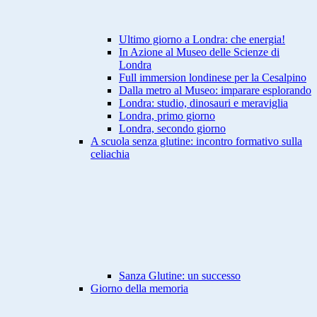
Ultimo giorno a Londra: che energia!
In Azione al Museo delle Scienze di
Londra
Full immersion londinese per la Cesalpino
Dalla metro al Museo: imparare esplorando
Londra: studio, dinosauri e meraviglia
Londra, primo giorno
Londra, secondo giorno
A scuola senza glutine: incontro formativo sulla
celiachia
Sanza Glutine: un successo
Giorno della memoria