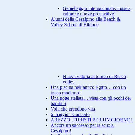
Gemellaggio internazionale: musica,
culture e nuove prospettive!
Alunni della Cesalpino alla Beach &
Volley School di Bibione
Nuova vittoria al torneo di Beach
volley
Una piscina nell’antico Egitto… con un
tocco moderno!
Una notte stellata… vista con gli occhi dei
bambini
Volti che prendono vita
6 maggio - Concerto
AREZZO: TURISTI PER UN GIORNO!
Ancora un successo per la scuola
Cesalpino!