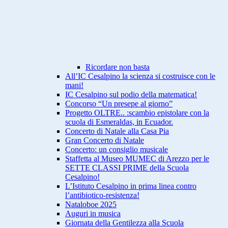
Ricordare non basta
All’IC Cesalpino la scienza si costruisce con le
mani!
IC Cesalpino sul podio della matematica!
Concorso “Un presepe al giorno”
Progetto OLTRE.. :scambio epistolare con la
scuola di Esmeraldas, in Ecuador.
Concerto di Natale alla Casa Pia
Gran Concerto di Natale
Concerto: un consiglio musicale
Staffetta al Museo MUMEC di Arezzo per le
SETTE CLASSI PRIME della Scuola
Cesalpino!
L’Istituto Cesalpino in prima linea contro
l’antibiotico-resistenza!
Nataloboe 2025
Auguri in musica
Giornata della Gentilezza alla Scuola