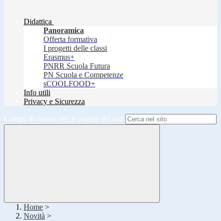
Didattica
Panoramica
Offerta formativa
I progetti delle classi
Erasmus+
PNRR Scuola Futura
PN Scuola e Competenze
sCOOLFOOD+
Info utili
Privacy e Sicurezza
Campo di ricerca per le pagine del sito
Home
>
Novità
>