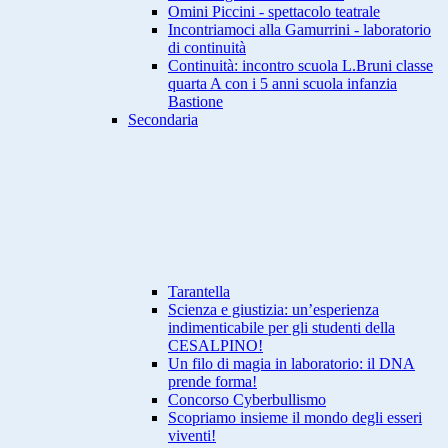
Omini Piccini - spettacolo teatrale
Incontriamoci alla Gamurrini - laboratorio
di continuità
Continuità: incontro scuola L.Bruni classe
quarta A con i 5 anni scuola infanzia
Bastione
Secondaria
Tarantella
Scienza e giustizia: un’esperienza
indimenticabile per gli studenti della
CESALPINO!
Un filo di magia in laboratorio: il DNA
prende forma!
Concorso Cyberbullismo
Scopriamo insieme il mondo degli esseri
viventi!