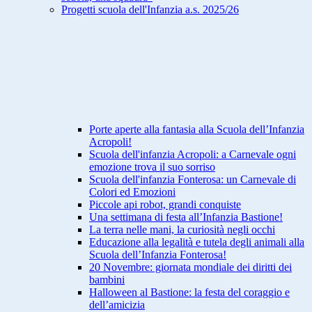
Progetti scuola dell'Infanzia a.s. 2025/26
Porte aperte alla fantasia alla Scuola dell’Infanzia
Acropoli!
Scuola dell'infanzia Acropoli: a Carnevale ogni
emozione trova il suo sorriso
Scuola dell'infanzia Fonterosa: un Carnevale di
Colori ed Emozioni
Piccole api robot, grandi conquiste
Una settimana di festa all’Infanzia Bastione!
La terra nelle mani, la curiosità negli occhi
Educazione alla legalità e tutela degli animali alla
Scuola dell’Infanzia Fonterosa!
20 Novembre: giornata mondiale dei diritti dei
bambini
Halloween al Bastione: la festa del coraggio e
dell’amicizia