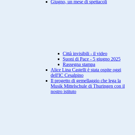
Giugno, un mese di spettacoli
Città invisibili - il video
Suoni di Pace - 5 giugno 2025
Rassegna stampa
Alice Lina Castelli è stata ospite oggi
dell'IC Cesalpino
Il progetto di gemellaggio che lega la
Musik Mittelschule di Thuringen con il
nostro istituto