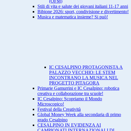
(OFM)
Stili di vita e salute dei giovani italiani 11-17 anni
Bibione 2026: sport, condivisione e divertimento!
Musica e matematica insieme? Si può!
IC CESALPINO PROTAGONISTA A
PALAZZO VECCHIO: LE STEM
INCONTRANO LA MUSICA NEL
PROGETTO PITAGORA
Primarie Gamurrini e IC CesaIpino: robotica
creativa e collaborazione tra scuole!
IC Cesalpino: Scopriamo il Mondo
Microscopico!
Festival della Creatività
Global Money Week alla secondaria di primo
grado Cesalpino
CESALPINO IN EVIDENZA AI
CAMPIONATI INTERNAZIONALI DI