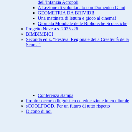
dell’Infanzia Acropoli
A Lezione di volontariato con Domenico Giani
GEOMETRIA DA BRIVIDI!
Una mattinata di lettura e gioco al cinema!
Giornata Mondiale delle Biblioteche Scolastiche
Progetto Neve a.s. 2025 -26
BIMBIMBICI
Seconda ediz. "Festival Regionale della Creatività della
Scuola"
Conferenza stampa
Pronto soccorso linguistico ed educazione interculturale
sCOOLFOOD. Per un futuro di tutto rispetto
Dicono di noi