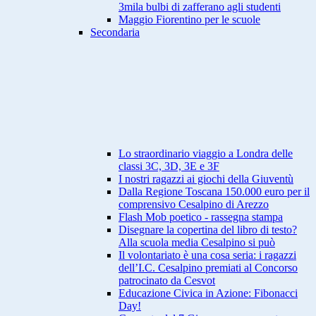
3mila bulbi di zafferano agli studenti
Maggio Fiorentino per le scuole
Secondaria
Lo straordinario viaggio a Londra delle
classi 3C, 3D, 3E e 3F
I nostri ragazzi ai giochi della Giuventù
Dalla Regione Toscana 150.000 euro per il
comprensivo Cesalpino di Arezzo
Flash Mob poetico - rassegna stampa
Disegnare la copertina del libro di testo?
Alla scuola media Cesalpino si può
Il volontariato è una cosa seria: i ragazzi
dell’I.C. Cesalpino premiati al Concorso
patrocinato da Cesvot
Educazione Civica in Azione: Fibonacci
Day!