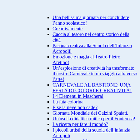
Una bellissima giornata per concludere
l’anno scolastico!
Creartivamente
Caccia al tesoro nel centro storico della
città
Pasqua creativa alla Scuola dell’Infanzia
Acropoli!
Emozione e magia al Teatro Pietro
Aretino!
Un’esplosione di creatività ha trasformato
il nostro Carnevale in un viaggio attraverso
l’arte!
CARNEVALE AL BASTIONE: UNA
FESTA DI COLORI E CREATIVITÀ!
I 4 Elementi in Maschera!
La fata colorina
E se la neve non cade?
Giornata Mondiale dei Calzini Spaiati.
Un'uscita didattica mitica per il Fonterosa!
La ricetta per fare il mondo?
I piccoli artisti della scuola dell’infanzia
Acropoli