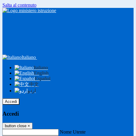
Salta al contenuto
Italiano
Italiano
English
Español
中文
اردو
Accedi
Accedi
button close
×
Nome Utente