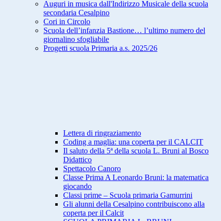
Auguri in musica dall'Indirizzo Musicale della scuola
secondaria Cesalpino
Cori in Circolo
Scuola dell’infanzia Bastione… l’ultimo numero del
giornalino sfogliabile
Progetti scuola Primaria a.s. 2025/26
Lettera di ringraziamento
Coding a maglia: una coperta per il CALCIT
Il saluto della 5ª della scuola L. Bruni al Bosco
Didattico
Spettacolo Canoro
Classe Prima A Leonardo Bruni: la matematica
giocando
Classi prime – Scuola primaria Gamurrini
Gli alunni della Cesalpino contribuiscono alla
coperta per il Calcit