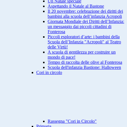
Un Natale speciale
Aspettando il Natale al Bastone
Il 20 novembre: celebrazione dei diritti dei
bambini alla scuola dell’infanzia Acropoli
Giornata Mondiale dei Diritti dell’Infanzia:
un messaggio dai piccoli cittadini di
Fonterosa
Piccoli esploratori d’arte: i bambini della
Scuola dell’Infanzia "Acropoli" al Teatro
delle Virtù!
A scuola di gentilezza per costruire un
mondo di pace!
Tempo di raccolta delle olive al Fonterosa
Scuola dell'infanzia Bastione: Halloween
Cori in circolo
Rassegna "Cori in Circolo"
Primaria