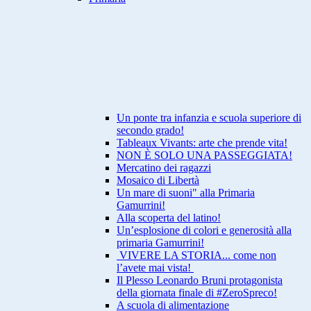
Un ponte tra infanzia e scuola superiore di
secondo grado!
Tableaux Vivants: arte che prende vita!
NON È SOLO UNA PASSEGGIATA!
Mercatino dei ragazzi
Mosaico di Libertà
Un mare di suoni" alla Primaria
Gamurrini!
Alla scoperta del latino!
Un’esplosione di colori e generosità alla
primaria Gamurrini!
VIVERE LA STORIA... come non
l’avete mai vista!
Il Plesso Leonardo Bruni protagonista
della giornata finale di #ZeroSpreco!
A scuola di alimentazione