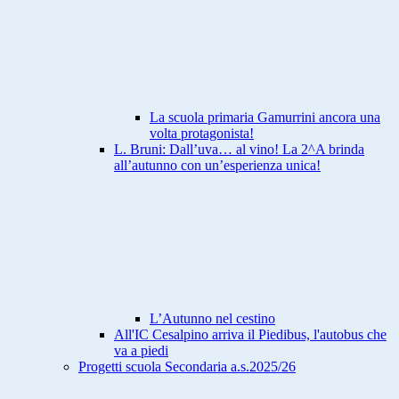
La scuola primaria Gamurrini ancora una
volta protagonista!
L. Bruni: Dall’uva… al vino! La 2^A brinda
all’autunno con un’esperienza unica!
L’Autunno nel cestino
All'IC Cesalpino arriva il Piedibus, l'autobus che
va a piedi
Progetti scuola Secondaria a.s.2025/26