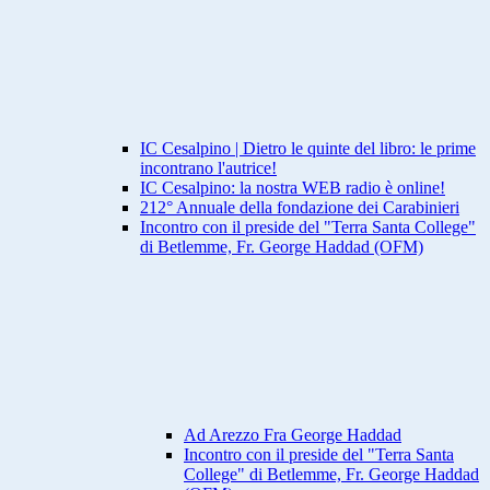
IC Cesalpino | Dietro le quinte del libro: le prime
incontrano l'autrice!
IC Cesalpino: la nostra WEB radio è online!
212° Annuale della fondazione dei Carabinieri
Incontro con il preside del "Terra Santa College"
di Betlemme, Fr. George Haddad (OFM)
Ad Arezzo Fra George Haddad
Incontro con il preside del "Terra Santa
College" di Betlemme, Fr. George Haddad