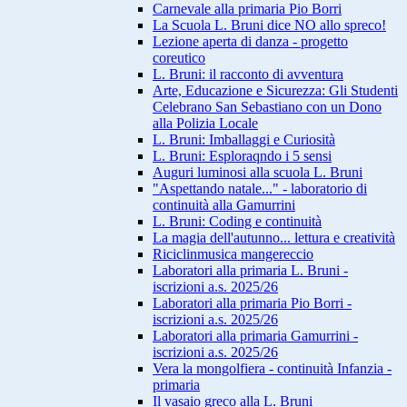
Carnevale alla primaria Pio Borri
La Scuola L. Bruni dice NO allo spreco!
Lezione aperta di danza - progetto
coreutico
L. Bruni: il racconto di avventura
Arte, Educazione e Sicurezza: Gli Studenti
Celebrano San Sebastiano con un Dono
alla Polizia Locale
L. Bruni: Imballaggi e Curiosità
L. Bruni: Esploraqndo i 5 sensi
Auguri luminosi alla scuola L. Bruni
"Aspettando natale..." - laboratorio di
continuità alla Gamurrini
L. Bruni: Coding e continuità
La magia dell'autunno... lettura e creatività
Riciclinmusica mangereccio
Laboratori alla primaria L. Bruni -
iscrizioni a.s. 2025/26
Laboratori alla primaria Pio Borri -
iscrizioni a.s. 2025/26
Laboratori alla primaria Gamurrini -
iscrizioni a.s. 2025/26
Vera la mongolfiera - continuità Infanzia -
primaria
Il vasaio greco alla L. Bruni