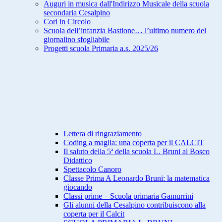
Auguri in musica dall'Indirizzo Musicale della scuola
secondaria Cesalpino
Cori in Circolo
Scuola dell’infanzia Bastione… l’ultimo numero del
giornalino sfogliabile
Progetti scuola Primaria a.s. 2025/26
Lettera di ringraziamento
Coding a maglia: una coperta per il CALCIT
Il saluto della 5ª della scuola L. Bruni al Bosco
Didattico
Spettacolo Canoro
Classe Prima A Leonardo Bruni: la matematica
giocando
Classi prime – Scuola primaria Gamurrini
Gli alunni della Cesalpino contribuiscono alla
coperta per il Calcit