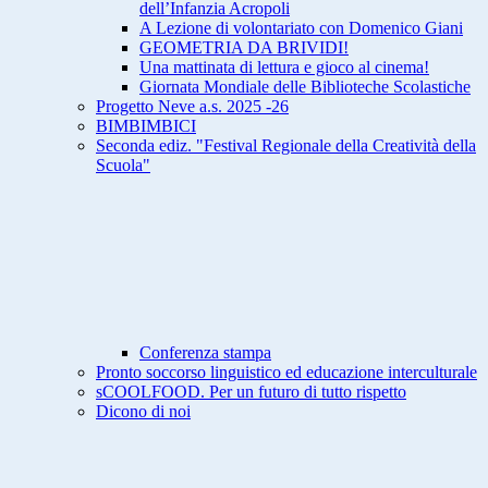
dell’Infanzia Acropoli
A Lezione di volontariato con Domenico Giani
GEOMETRIA DA BRIVIDI!
Una mattinata di lettura e gioco al cinema!
Giornata Mondiale delle Biblioteche Scolastiche
Progetto Neve a.s. 2025 -26
BIMBIMBICI
Seconda ediz. "Festival Regionale della Creatività della
Scuola"
Conferenza stampa
Pronto soccorso linguistico ed educazione interculturale
sCOOLFOOD. Per un futuro di tutto rispetto
Dicono di noi