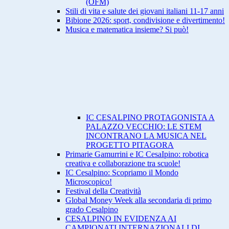
(OFM)
Stili di vita e salute dei giovani italiani 11-17 anni
Bibione 2026: sport, condivisione e divertimento!
Musica e matematica insieme? Si può!
IC CESALPINO PROTAGONISTA A
PALAZZO VECCHIO: LE STEM
INCONTRANO LA MUSICA NEL
PROGETTO PITAGORA
Primarie Gamurrini e IC CesaIpino: robotica
creativa e collaborazione tra scuole!
IC Cesalpino: Scopriamo il Mondo
Microscopico!
Festival della Creatività
Global Money Week alla secondaria di primo
grado Cesalpino
CESALPINO IN EVIDENZA AI
CAMPIONATI INTERNAZIONALI DI