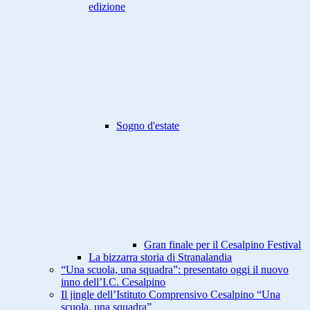
edizione
Sogno d'estate
Gran finale per il Cesalpino Festival
La bizzarra storia di Stranalandia
“Una scuola, una squadra”: presentato oggi il nuovo
inno dell’I.C. Cesalpino
Il jingle dell’Istituto Comprensivo Cesalpino “Una
scuola, una squadra”