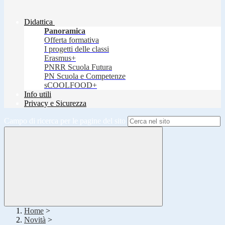
Didattica
Panoramica
Offerta formativa
I progetti delle classi
Erasmus+
PNRR Scuola Futura
PN Scuola e Competenze
sCOOLFOOD+
Info utili
Privacy e Sicurezza
Campo di ricerca per le pagine del sito
Home
>
Novità
>