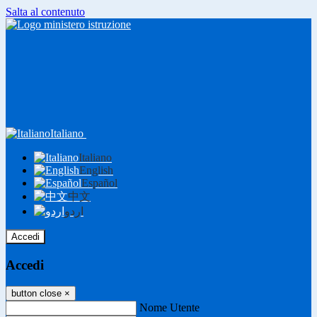
Salta al contenuto
Italiano
Italiano
English
Español
中文
اردو
Accedi
Accedi
button close
×
Nome Utente