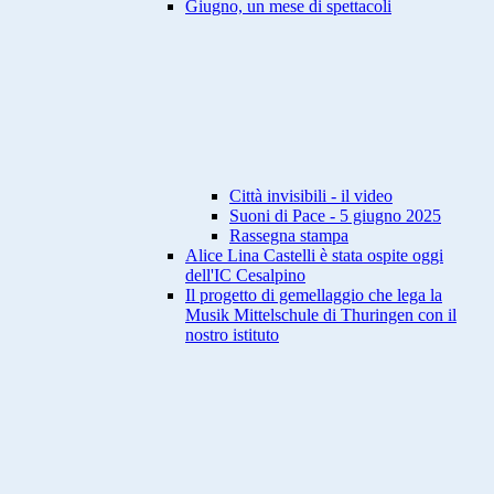
Giugno, un mese di spettacoli
Città invisibili - il video
Suoni di Pace - 5 giugno 2025
Rassegna stampa
Alice Lina Castelli è stata ospite oggi
dell'IC Cesalpino
Il progetto di gemellaggio che lega la
Musik Mittelschule di Thuringen con il
nostro istituto