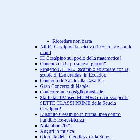
Ricordare non basta
All’IC Cesalpino la scienza si costruisce con le
mani!
IC Cesalpino sul podio della matematica!
Concorso “Un presepe al giorno”
Progetto OLTRE.. :scambio epistolare con la
scuola di Esmeraldas, in Ecuador.
Concerto di Natale alla Casa Pia
Gran Concerto di Natale
Concerto: un consiglio musicale
Staffetta al Museo MUMEC di Arezzo per le
SETTE CLASSI PRIME della Scuola
Cesalpino!
L’Istituto Cesalpino in prima linea contro
l’antibiotico-resistenza!
Nataloboe 2025
Auguri in musica
Giornata della Gentilezza alla Scuola