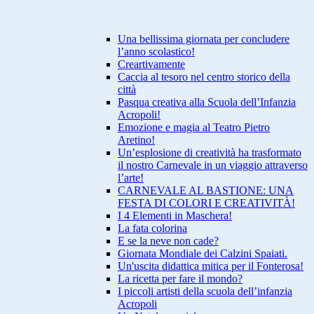
Una bellissima giornata per concludere
l’anno scolastico!
Creartivamente
Caccia al tesoro nel centro storico della
città
Pasqua creativa alla Scuola dell’Infanzia
Acropoli!
Emozione e magia al Teatro Pietro
Aretino!
Un’esplosione di creatività ha trasformato
il nostro Carnevale in un viaggio attraverso
l’arte!
CARNEVALE AL BASTIONE: UNA
FESTA DI COLORI E CREATIVITÀ!
I 4 Elementi in Maschera!
La fata colorina
E se la neve non cade?
Giornata Mondiale dei Calzini Spaiati.
Un'uscita didattica mitica per il Fonterosa!
La ricetta per fare il mondo?
I piccoli artisti della scuola dell’infanzia
Acropoli