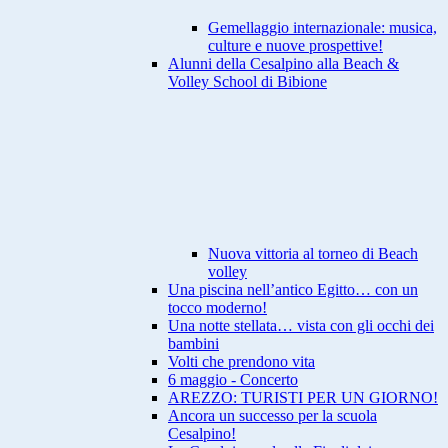
Gemellaggio internazionale: musica,
culture e nuove prospettive!
Alunni della Cesalpino alla Beach &
Volley School di Bibione
Nuova vittoria al torneo di Beach
volley
Una piscina nell’antico Egitto… con un
tocco moderno!
Una notte stellata… vista con gli occhi dei
bambini
Volti che prendono vita
6 maggio - Concerto
AREZZO: TURISTI PER UN GIORNO!
Ancora un successo per la scuola
Cesalpino!