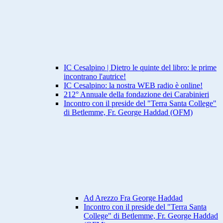
IC Cesalpino | Dietro le quinte del libro: le prime
incontrano l'autrice!
IC Cesalpino: la nostra WEB radio è online!
212° Annuale della fondazione dei Carabinieri
Incontro con il preside del "Terra Santa College"
di Betlemme, Fr. George Haddad (OFM)
Ad Arezzo Fra George Haddad
Incontro con il preside del "Terra Santa
College" di Betlemme, Fr. George Haddad