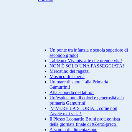
Un ponte tra infanzia e scuola superiore di
secondo grado!
Tableaux Vivants: arte che prende vita!
NON È SOLO UNA PASSEGGIATA!
Mercatino dei ragazzi
Mosaico di Libertà
Un mare di suoni" alla Primaria
Gamurrini!
Alla scoperta del latino!
Un’esplosione di colori e generosità alla
primaria Gamurrini!
VIVERE LA STORIA... come non
l’avete mai vista!
Il Plesso Leonardo Bruni protagonista
della giornata finale di #ZeroSpreco!
A scuola di alimentazione