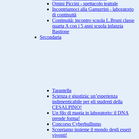
Omini Piccini - spettacolo teatrale
Incontriamoci alla Gamurrini - laboratorio
di continuità
Continuità: incontro scuola L.Bruni classe
quarta A con i 5 anni scuola infanzia
Bastione
Secondaria
Tarantella
Scienza e giustizia: un’esperienza
indimenticabile per gli studenti della
CESALPINO!
Un filo di magia in laboratorio: il DNA
prende forma!
Concorso Cyberbullismo
Scopriamo insieme il mondo degli esseri
viventi!