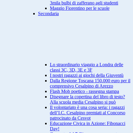
3mila bulbi di zafferano agli studenti
Maggio Fiorentino per le scuole
Secondaria
Lo straordinario viaggio a Londra delle
classi 3C, 3D, 3E e 3F
I nostri ragazzi ai giochi della Giuventù
Dalla Regione Toscana 150.000 euro per il
comprensivo Cesalpino di Arezzo
Flash Mob poetico - rassegna stampa
Disegnare la copertina del libro di testo?
Alla scuola media Cesalpino si può
Il volontariato è una cosa seria: i ragazzi
dell’I.C. Cesalpino premiati al Concorso
patrocinato da Cesvot
Educazione Civica in Azione: Fibonacci
Day!