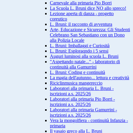
Carnevale alla primaria Pio Borri
La Scuola L. Bruni dice NO allo spreco!
Lezione aperta di danza - progetto
coreutico
L. Bruni: il racconto di avventura
Arte, Educazione e Sicurezza: Gli Studenti
Celebrano San Sebastiano con un Dono
alla Polizia Locale
L. Bruni: Imballaggi e Curiosità
L. Bruni: Esploraqndo i 5 sensi
Auguri luminosi alla scuola L. Bruni
"Aspettando natale..." - laboratorio di
continuità alla Gamurrini
L. Bruni: Coding e continuità
La magia dell'autunno... lettura e creatività
Riciclinmusica mangereccio
Laboratori alla primaria L. Bruni -
iscrizioni a.s. 2025/26
Laboratori alla primaria Pio Borri -
iscrizioni a.s. 2025/26
Laboratori alla primaria Gamurrini -
iscrizioni a.s. 2025/26
Vera la mongolfiera - continuità Infanzia -
primaria
Il vasaio greco alla L. Bruni