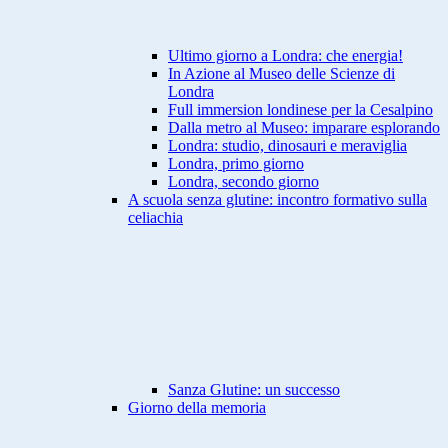
Ultimo giorno a Londra: che energia!
In Azione al Museo delle Scienze di
Londra
Full immersion londinese per la Cesalpino
Dalla metro al Museo: imparare esplorando
Londra: studio, dinosauri e meraviglia
Londra, primo giorno
Londra, secondo giorno
A scuola senza glutine: incontro formativo sulla
celiachia
Sanza Glutine: un successo
Giorno della memoria