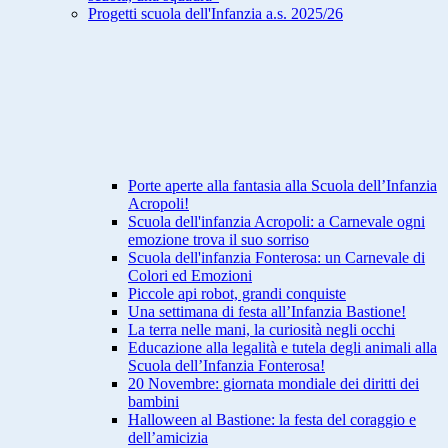
Progetti scuola dell'Infanzia a.s. 2025/26
Porte aperte alla fantasia alla Scuola dell’Infanzia
Acropoli!
Scuola dell'infanzia Acropoli: a Carnevale ogni
emozione trova il suo sorriso
Scuola dell'infanzia Fonterosa: un Carnevale di
Colori ed Emozioni
Piccole api robot, grandi conquiste
Una settimana di festa all’Infanzia Bastione!
La terra nelle mani, la curiosità negli occhi
Educazione alla legalità e tutela degli animali alla
Scuola dell’Infanzia Fonterosa!
20 Novembre: giornata mondiale dei diritti dei
bambini
Halloween al Bastione: la festa del coraggio e
dell’amicizia