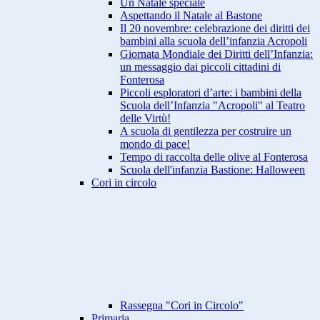
Un Natale speciale
Aspettando il Natale al Bastone
Il 20 novembre: celebrazione dei diritti dei
bambini alla scuola dell’infanzia Acropoli
Giornata Mondiale dei Diritti dell’Infanzia:
un messaggio dai piccoli cittadini di
Fonterosa
Piccoli esploratori d’arte: i bambini della
Scuola dell’Infanzia "Acropoli" al Teatro
delle Virtù!
A scuola di gentilezza per costruire un
mondo di pace!
Tempo di raccolta delle olive al Fonterosa
Scuola dell'infanzia Bastione: Halloween
Cori in circolo
Rassegna "Cori in Circolo"
Primaria