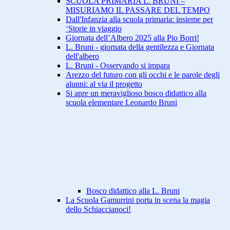
SCUOLA PRIMARIA L. BRUNI –
MISURIAMO IL PASSARE DEL TEMPO
Dall'Infanzia alla scuola primaria: insieme per
‘Storie in viaggio
Giornata dell’Albero 2025 alla Pio Borri!
L. Bruni - giornata della gentilezza e Giornata
dell'albero
L. Bruni - Osservando si impara
Arezzo del futuro con gli occhi e le parole degli
alunni: al via il progetto
Si apre un meraviglioso bosco didattico alla
scuola elementare Leonardo Bruni
Bosco didattico alla L. Bruni
La Scuola Gamurrini porta in scena la magia
dello Schiaccianoci!