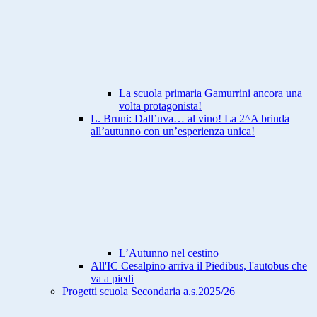
La scuola primaria Gamurrini ancora una
volta protagonista!
L. Bruni: Dall’uva… al vino! La 2^A brinda
all’autunno con un’esperienza unica!
L’Autunno nel cestino
All'IC Cesalpino arriva il Piedibus, l'autobus che
va a piedi
Progetti scuola Secondaria a.s.2025/26