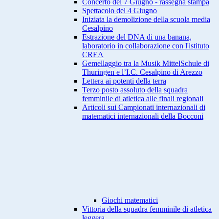
Concerto del 7 Giugno - rassegna stampa
Spettacolo del 4 Giugno
Iniziata la demolizione della scuola media
Cesalpino
Estrazione del DNA di una banana,
laboratorio in collaborazione con l'istituto
CREA
Gemellaggio tra la Musik MittelSchule di
Thuringen e l’I.C. Cesalpino di Arezzo
Lettera ai potenti della terra
Terzo posto assoluto della squadra
femminile di atletica alle finali regionali
Articoli sui Campionati internazionali di
matematici internazionali della Bocconi
Giochi matematici
Vittoria della squadra femminile di atletica
leggera