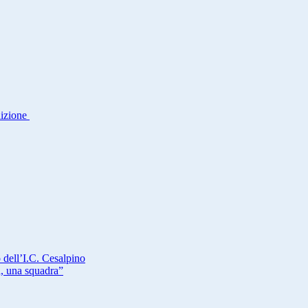
dizione
 dell’I.C. Cesalpino
a, una squadra”