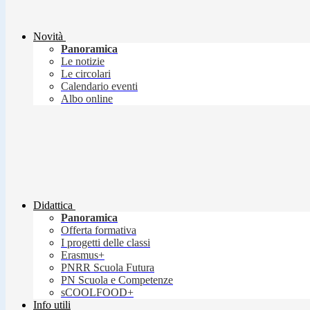
Novità
Panoramica
Le notizie
Le circolari
Calendario eventi
Albo online
Didattica
Panoramica
Offerta formativa
I progetti delle classi
Erasmus+
PNRR Scuola Futura
PN Scuola e Competenze
sCOOLFOOD+
Info utili