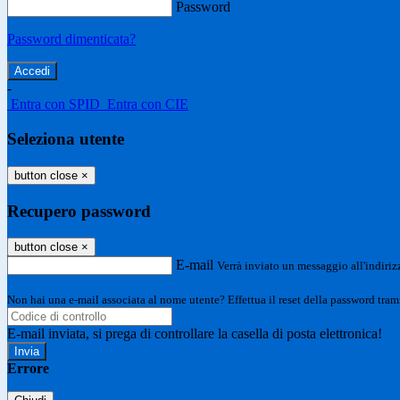
Password
Password dimenticata?
-
Entra con SPID
Entra con CIE
Seleziona utente
button close
×
Recupero password
button close
×
E-mail
Verrà inviato un messaggio all'indirizz
Non hai una e-mail associata al nome utente? Effettua il reset della password tram
E-mail inviata, si prega di controllare la casella di posta elettronica!
Errore