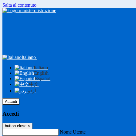
Salta al contenuto
Italiano
Italiano
English
Español
中文
اردو
Accedi
Accedi
button close
×
Nome Utente