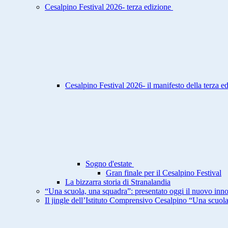
Cesalpino Festival 2026- terza edizione
Cesalpino Festival 2026- il manifesto della terza e
Sogno d'estate
Gran finale per il Cesalpino Festival
La bizzarra storia di Stranalandia
“Una scuola, una squadra”: presentato oggi il nuovo inno
Il jingle dell’Istituto Comprensivo Cesalpino “Una scuol