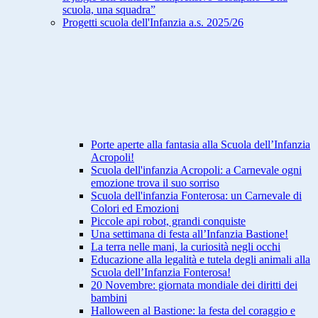
scuola, una squadra”
Progetti scuola dell'Infanzia a.s. 2025/26
Porte aperte alla fantasia alla Scuola dell’Infanzia
Acropoli!
Scuola dell'infanzia Acropoli: a Carnevale ogni
emozione trova il suo sorriso
Scuola dell'infanzia Fonterosa: un Carnevale di
Colori ed Emozioni
Piccole api robot, grandi conquiste
Una settimana di festa all’Infanzia Bastione!
La terra nelle mani, la curiosità negli occhi
Educazione alla legalità e tutela degli animali alla
Scuola dell’Infanzia Fonterosa!
20 Novembre: giornata mondiale dei diritti dei
bambini
Halloween al Bastione: la festa del coraggio e