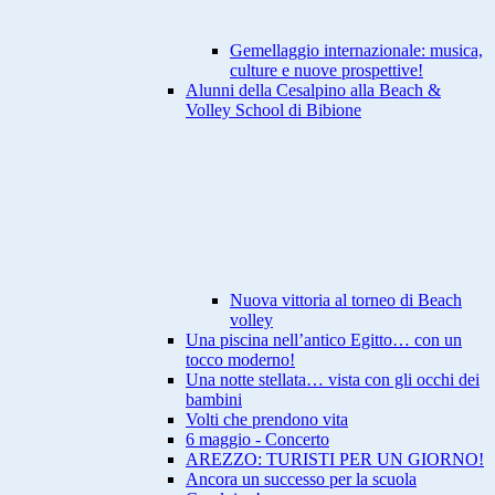
Gemellaggio internazionale: musica,
culture e nuove prospettive!
Alunni della Cesalpino alla Beach &
Volley School di Bibione
Nuova vittoria al torneo di Beach
volley
Una piscina nell’antico Egitto… con un
tocco moderno!
Una notte stellata… vista con gli occhi dei
bambini
Volti che prendono vita
6 maggio - Concerto
AREZZO: TURISTI PER UN GIORNO!
Ancora un successo per la scuola