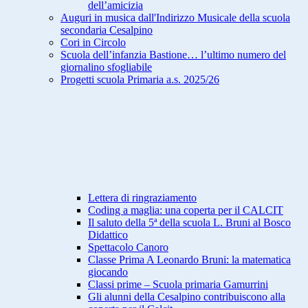
dell’amicizia
Auguri in musica dall'Indirizzo Musicale della scuola
secondaria Cesalpino
Cori in Circolo
Scuola dell’infanzia Bastione… l’ultimo numero del
giornalino sfogliabile
Progetti scuola Primaria a.s. 2025/26
Lettera di ringraziamento
Coding a maglia: una coperta per il CALCIT
Il saluto della 5ª della scuola L. Bruni al Bosco
Didattico
Spettacolo Canoro
Classe Prima A Leonardo Bruni: la matematica
giocando
Classi prime – Scuola primaria Gamurrini
Gli alunni della Cesalpino contribuiscono alla