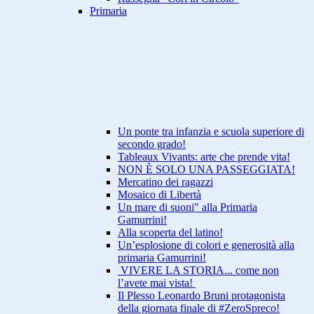
Primaria
Un ponte tra infanzia e scuola superiore di
secondo grado!
Tableaux Vivants: arte che prende vita!
NON È SOLO UNA PASSEGGIATA!
Mercatino dei ragazzi
Mosaico di Libertà
Un mare di suoni" alla Primaria
Gamurrini!
Alla scoperta del latino!
Un’esplosione di colori e generosità alla
primaria Gamurrini!
VIVERE LA STORIA... come non
l’avete mai vista!
Il Plesso Leonardo Bruni protagonista
della giornata finale di #ZeroSpreco!