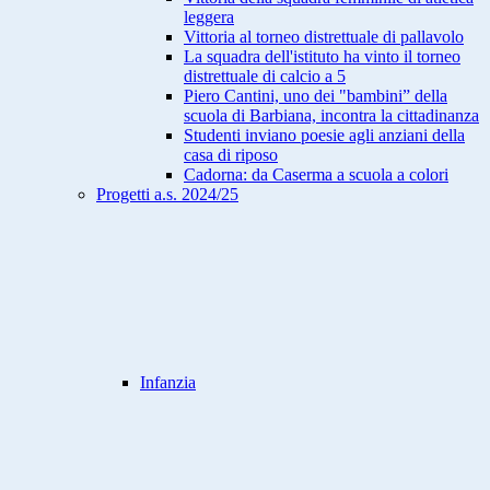
leggera
Vittoria al torneo distrettuale di pallavolo
La squadra dell'istituto ha vinto il torneo
distrettuale di calcio a 5
Piero Cantini, uno dei "bambini” della
scuola di Barbiana, incontra la cittadinanza
Studenti inviano poesie agli anziani della
casa di riposo
Cadorna: da Caserma a scuola a colori
Progetti a.s. 2024/25
Infanzia