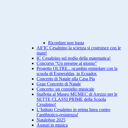
Ricordare non basta
All’IC Cesalpino la scienza si costruisce con le
mani!
IC Cesalpino sul podio della matematica!
Concorso “Un presepe al giorno”
Progetto OLTRE.. :scambio epistolare con la
scuola di Esmeraldas, in Ecuador.
Concerto di Natale alla Casa Pia
Gran Concerto di Natale
Concerto: un consiglio musicale
Staffetta al Museo MUMEC di Arezzo per le
SETTE CLASSI PRIME della Scuola
Cesalpino!
L’Istituto Cesalpino in prima linea contro
l’antibiotico-resistenza!
Nataloboe 2025
Auguri in musica