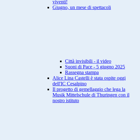
viventi!
Giugno, un mese di spettacoli
Città invisibili - il video
Suoni di Pace - 5 giugno 2025
Rassegna stampa
Alice Lina Castelli è stata ospite oggi
dell'IC Cesalpino
Il progetto di gemellaggio che lega la
Musik Mittelschule di Thuringen con il
nostro istituto