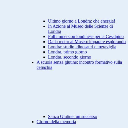
Ultimo giorno a Londra: che energia!
In Azione al Museo delle Scienze di
Londra
Full immersion londinese per la Cesalpino
Dalla metro al Museo: imparare esplorando
Londra: studio, dinosauri e meraviglia
Londra, primo giorno
Londra, secondo giorno
A scuola senza glutine: incontro formativo sulla
celiachia
Sanza Glutine: un successo
Giorno della memoria