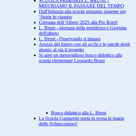
SCUOLA PRIMARIA L. BRUNI –
MISURIAMO IL PASSARE DEL TEMPO
Dall'Infanzia alla scuola primaria: insieme per
‘Storie in viaggio
Giornata dell’Albero 2025 alla Pio Borri!
L. Bruni - giornata della gentilezza e Giornata
dell'albero
L. Bruni - Osservando si impara
Arezzo del futuro con gli occhi e le parole degli
alunni: al via il progetto
Si apre un meraviglioso bosco didattico alla
scuola elementare Leonardo Bruni
Bosco didattico alla L. Bruni
La Scuola Gamurrini porta in scena la magia
dello Schiaccianoci!