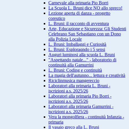
Carnevale alla primaria Pio Borri
La Scuola L. Bruni dice NO allo spreco!
Lezione aperta di danza - progetto
coreutico
L. Bruni: il racconto di avventura
Arte, Educazione e Sicurezza: Gli Studenti
Celebrano San Sebastiano con un Dono
alla Polizia Locale
L. Bruni: Imballaggi e Curiosità
L. Bruni: Esploraqndo i 5 sensi
Auguri luminosi alla scuola L. Bruni
"Aspettando natale..." - laboratorio di
continuità alla Gamurrini
L. Bruni: Coding e continuità
La magia dell'autunno... lettura e creatività
Riciclinmusica mangereccio
Laboratori alla primaria L. Bruni -
iscrizioni a.s. 2025/26
Laboratori alla primaria Pio Borri -
iscrizioni a.s. 2025/26
Laboratori alla primaria Gamurrini -
iscrizioni a.s. 2025/26
Vera la mongolfiera - continuità Infanzia -
primaria
Il vasaio greco alla L. Bruni