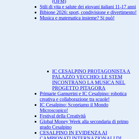
(OFM)
Stili di vita e salute dei giovani italiani 11-17 anni
Bibione 2026: sport, condivisione e divertimento!
Musica e matematica insieme? Si può!
IC CESALPINO PROTAGONISTA A
PALAZZO VECCHIO: LE STEM
INCONTRANO LA MUSICA NEL
PROGETTO PITAGORA
Primarie Gamurrini e IC CesaIpino: robotica
creativa e collaborazione tra scuole!
IC Cesalpino: Scopriamo il Mondo
Microscopico!
Festival della Creatività
Global Money Week alla secondaria di primo
grado Cesalpino
CESALPINO IN EVIDENZA AI
CAMPIONATI INTERNAZIONALI DI