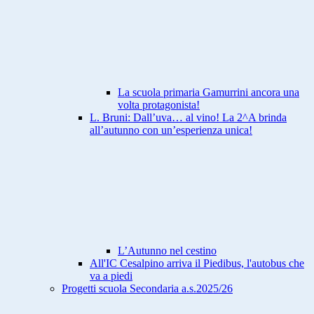
La scuola primaria Gamurrini ancora una
volta protagonista!
L. Bruni: Dall’uva… al vino! La 2^A brinda
all’autunno con un’esperienza unica!
L’Autunno nel cestino
All'IC Cesalpino arriva il Piedibus, l'autobus che
va a piedi
Progetti scuola Secondaria a.s.2025/26