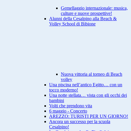
Gemellaggio internazionale: musica,
culture e nuove prospettive!
Alunni della Cesalpino alla Beach &
Volley School di Bibione
Nuova vittoria al torneo di Beach
volley
Una piscina nell’antico Egitto… con un
tocco moderno!
Una notte stellata… vista con gli occhi dei
bambini
Volti che prendono vita
6 maggio - Concerto
AREZZO: TURISTI PER UN GIORNO!
Ancora un successo per la scuola
Cesalpino!