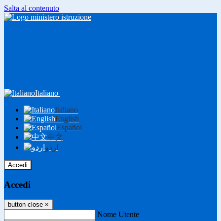
Salta al contenuto
Italiano
Italiano
English
Español
中文
اردو
Accedi
Accedi
button close
×
Nome Utente