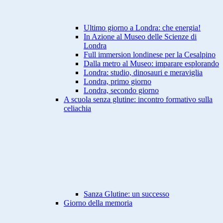
Ultimo giorno a Londra: che energia!
In Azione al Museo delle Scienze di
Londra
Full immersion londinese per la Cesalpino
Dalla metro al Museo: imparare esplorando
Londra: studio, dinosauri e meraviglia
Londra, primo giorno
Londra, secondo giorno
A scuola senza glutine: incontro formativo sulla
celiachia
Sanza Glutine: un successo
Giorno della memoria