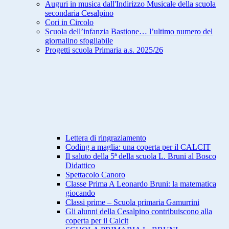
Auguri in musica dall'Indirizzo Musicale della scuola
secondaria Cesalpino
Cori in Circolo
Scuola dell’infanzia Bastione… l’ultimo numero del
giornalino sfogliabile
Progetti scuola Primaria a.s. 2025/26
Lettera di ringraziamento
Coding a maglia: una coperta per il CALCIT
Il saluto della 5ª della scuola L. Bruni al Bosco
Didattico
Spettacolo Canoro
Classe Prima A Leonardo Bruni: la matematica
giocando
Classi prime – Scuola primaria Gamurrini
Gli alunni della Cesalpino contribuiscono alla
coperta per il Calcit