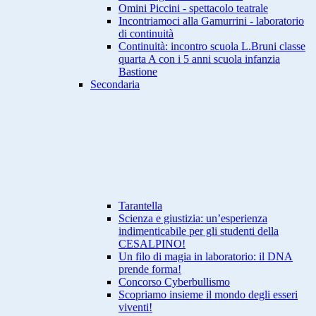
Omini Piccini - spettacolo teatrale
Incontriamoci alla Gamurrini - laboratorio
di continuità
Continuità: incontro scuola L.Bruni classe
quarta A con i 5 anni scuola infanzia
Bastione
Secondaria
Tarantella
Scienza e giustizia: un’esperienza
indimenticabile per gli studenti della
CESALPINO!
Un filo di magia in laboratorio: il DNA
prende forma!
Concorso Cyberbullismo
Scopriamo insieme il mondo degli esseri
viventi!