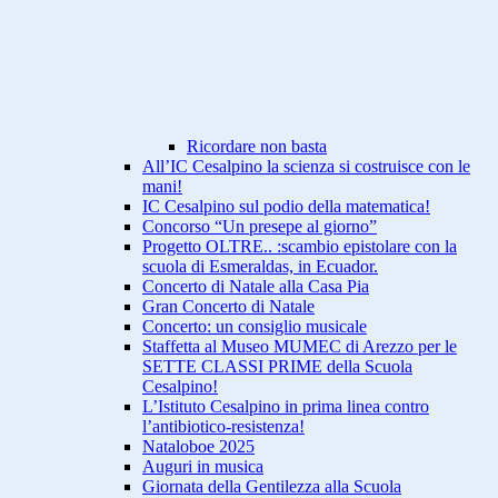
Ricordare non basta
All’IC Cesalpino la scienza si costruisce con le
mani!
IC Cesalpino sul podio della matematica!
Concorso “Un presepe al giorno”
Progetto OLTRE.. :scambio epistolare con la
scuola di Esmeraldas, in Ecuador.
Concerto di Natale alla Casa Pia
Gran Concerto di Natale
Concerto: un consiglio musicale
Staffetta al Museo MUMEC di Arezzo per le
SETTE CLASSI PRIME della Scuola
Cesalpino!
L’Istituto Cesalpino in prima linea contro
l’antibiotico-resistenza!
Nataloboe 2025
Auguri in musica
Giornata della Gentilezza alla Scuola