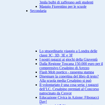
3mila bulbi di zafferano agli studenti
Maggio Fiorentino per le scuole
Secondaria
Lo straordinario viaggio a Londra delle
classi 3C, 3D, 3E e 3F
I nostri ragazzi ai giochi della Giuventù
Dalla Regione Toscana 150.000 euro per il
comprensivo Cesalpino di Arezzo
Flash Mob poetico - rassegna stampa
Disegnare la copertina del libro di testo?
Alla scuola media Cesalpino si può
Il volontariato è una cosa seria: i ragazzi
dell’I.C. Cesalpino premiati al Concorso
patrocinato da Cesvot
Educazione Civica in Azione: Fibonacci
Day!