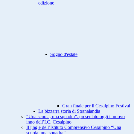
edizione
Sogno d'estate
Gran finale per il Cesalpino Festival
La bizzarra storia di Stranalandia
“Una scuola, una squadra”: presentato oggi il nuovo
inno dell’I.C. Cesalpino
Il jingle dell’Istituto Comprensivo Cesalpino “Una
scuola, una squadra”