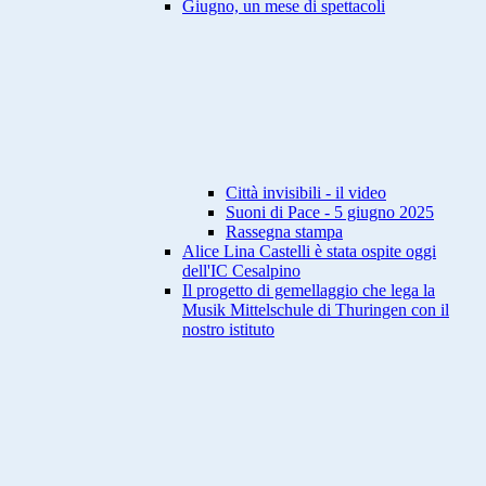
Giugno, un mese di spettacoli
Città invisibili - il video
Suoni di Pace - 5 giugno 2025
Rassegna stampa
Alice Lina Castelli è stata ospite oggi
dell'IC Cesalpino
Il progetto di gemellaggio che lega la
Musik Mittelschule di Thuringen con il
nostro istituto