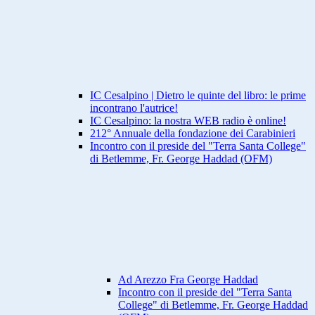
IC Cesalpino | Dietro le quinte del libro: le prime
incontrano l'autrice!
IC Cesalpino: la nostra WEB radio è online!
212° Annuale della fondazione dei Carabinieri
Incontro con il preside del "Terra Santa College"
di Betlemme, Fr. George Haddad (OFM)
Ad Arezzo Fra George Haddad
Incontro con il preside del "Terra Santa
College" di Betlemme, Fr. George Haddad