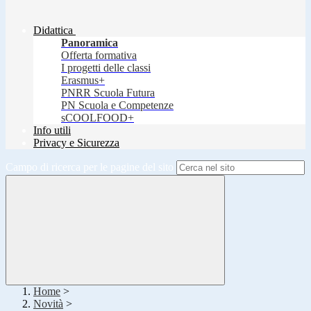
Didattica
Panoramica
Offerta formativa
I progetti delle classi
Erasmus+
PNRR Scuola Futura
PN Scuola e Competenze
sCOOLFOOD+
Info utili
Privacy e Sicurezza
Campo di ricerca per le pagine del sito
Home
>
Novità
>