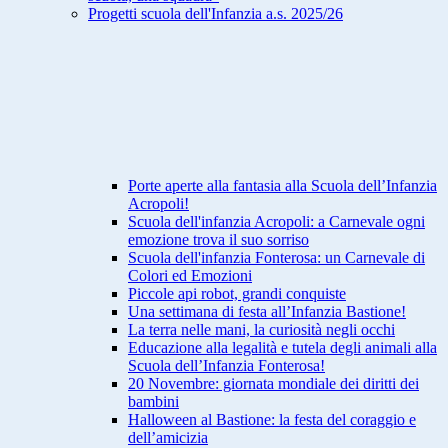
Progetti scuola dell'Infanzia a.s. 2025/26
Porte aperte alla fantasia alla Scuola dell’Infanzia
Acropoli!
Scuola dell'infanzia Acropoli: a Carnevale ogni
emozione trova il suo sorriso
Scuola dell'infanzia Fonterosa: un Carnevale di
Colori ed Emozioni
Piccole api robot, grandi conquiste
Una settimana di festa all’Infanzia Bastione!
La terra nelle mani, la curiosità negli occhi
Educazione alla legalità e tutela degli animali alla
Scuola dell’Infanzia Fonterosa!
20 Novembre: giornata mondiale dei diritti dei
bambini
Halloween al Bastione: la festa del coraggio e
dell’amicizia