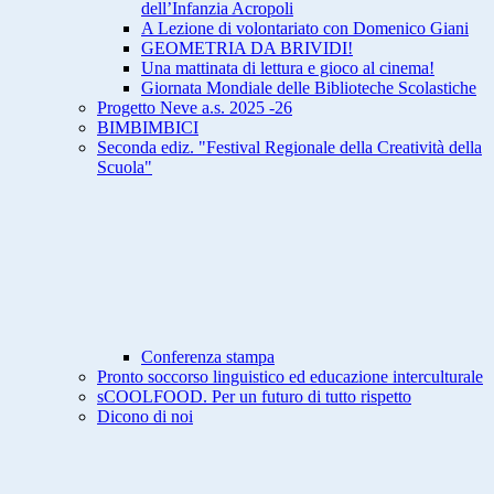
dell’Infanzia Acropoli
A Lezione di volontariato con Domenico Giani
GEOMETRIA DA BRIVIDI!
Una mattinata di lettura e gioco al cinema!
Giornata Mondiale delle Biblioteche Scolastiche
Progetto Neve a.s. 2025 -26
BIMBIMBICI
Seconda ediz. "Festival Regionale della Creatività della
Scuola"
Conferenza stampa
Pronto soccorso linguistico ed educazione interculturale
sCOOLFOOD. Per un futuro di tutto rispetto
Dicono di noi