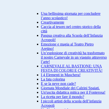
Una bellissima giornata per concludere
l’anno scolastico!
Creartivamente
Caccia al tesoro nel centro storico della
città
Pasqua creativa alla Scuola dell’Infanzia
Acropoli!
Emozione e magia al Teatro Pietro
Aretino!
Un’esplosione di creatività ha trasformato
il nostro Carnevale in un viaggio attraverso
l’arte!
CARNEVALE AL BASTIONE: UNA
FESTA DI COLORI E CREATIVITÀ!
I 4 Elementi in Maschera!
La fata colorina
E se la neve non cade?
Giornata Mondiale dei Calzini Spaiati.
Un'uscita didattica mitica per il Fonterosa!
La ricetta per fare il mondo?
I piccoli artisti della scuola dell’infanzia
Acropoli