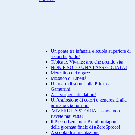
Un ponte tra infanzia e scuola superiore di
secondo grado!
Tableaux Vivants: arte che prende vita!
NON È SOLO UNA PASSEGGIATA!
Mercatino dei ragazzi
Mosaico di Libertà
Un mare di suoni" alla Primaria
Gamurrini!
Alla scoperta del latino!
Un’esplosione di colori e generosità alla
primaria Gamurrini!
VIVERE LA STORIA... come non
l’avete mai vista!
Il Plesso Leonardo Bruni protagonista
della giornata finale di #ZeroSpreco!
A scuola di alimentazione