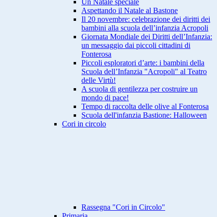
Un Natale speciale
Aspettando il Natale al Bastone
Il 20 novembre: celebrazione dei diritti dei
bambini alla scuola dell’infanzia Acropoli
Giornata Mondiale dei Diritti dell’Infanzia:
un messaggio dai piccoli cittadini di
Fonterosa
Piccoli esploratori d’arte: i bambini della
Scuola dell’Infanzia "Acropoli" al Teatro
delle Virtù!
A scuola di gentilezza per costruire un
mondo di pace!
Tempo di raccolta delle olive al Fonterosa
Scuola dell'infanzia Bastione: Halloween
Cori in circolo
Rassegna "Cori in Circolo"
Primaria