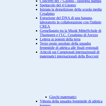
Concerto del 7 Giugno - rassegna stampa
Spettacolo del 4 Giugno
Iniziata la demolizione della scuola media
Cesalpino
Estrazione del DNA di una banana,
laboratorio in collaborazione con l'istituto
CREA
Gemellaggio tra la Musik MittelSchule di
Thuringen e l’I.C. Cesalpino di Arezzo
Lettera ai potenti della terra
Terzo posto assoluto della squadra
femminile di atletica alle finali regionali
Articoli sui Campionati internazionali di
matematici internazionali della Bocconi
Giochi matematici
Vittoria della squadra femminile di atletica
leggera