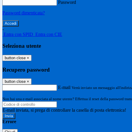
Password
Password dimenticata?
-
Entra con SPID
Entra con CIE
Seleziona utente
button close
×
Recupero password
button close
×
E-mail
Verrà inviato un messaggio all'indirizz
Non hai una e-mail associata al nome utente? Effettua il reset della password tram
E-mail inviata, si prega di controllare la casella di posta elettronica!
Errore