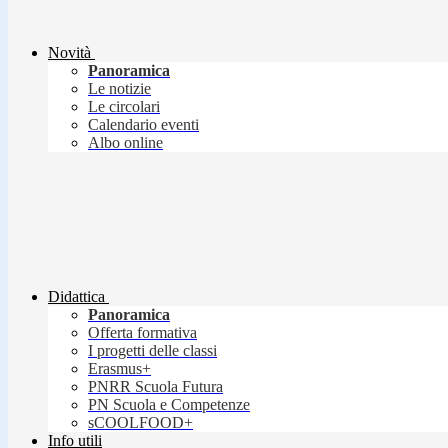
Novità
Panoramica
Le notizie
Le circolari
Calendario eventi
Albo online
Didattica
Panoramica
Offerta formativa
I progetti delle classi
Erasmus+
PNRR Scuola Futura
PN Scuola e Competenze
sCOOLFOOD+
Info utili