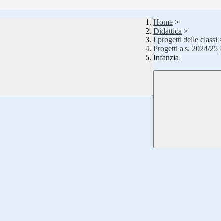
Home
>
Didattica
>
I progetti delle classi
Progetti a.s. 2024/25
Infanzia