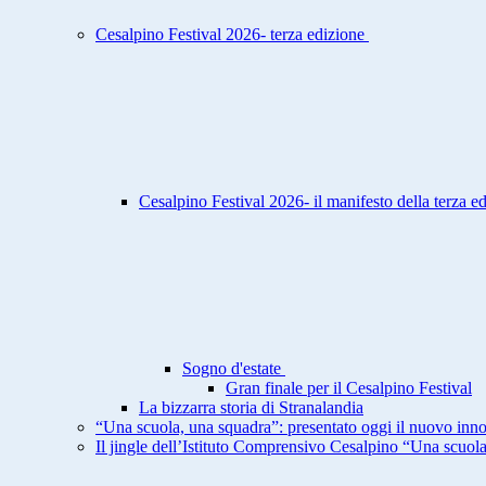
Cesalpino Festival 2026- terza edizione
Cesalpino Festival 2026- il manifesto della terza e
Sogno d'estate
Gran finale per il Cesalpino Festival
La bizzarra storia di Stranalandia
“Una scuola, una squadra”: presentato oggi il nuovo inno
Il jingle dell’Istituto Comprensivo Cesalpino “Una scuol