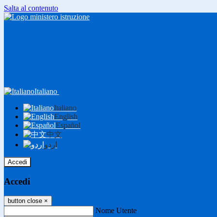
Salta al contenuto
Italiano
Italiano
English
Español
中文
اردو
Accedi
Accedi
button close
×
Nome Utente