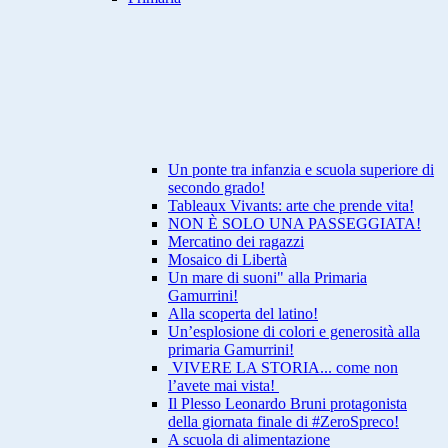
Un ponte tra infanzia e scuola superiore di
secondo grado!
Tableaux Vivants: arte che prende vita!
NON È SOLO UNA PASSEGGIATA!
Mercatino dei ragazzi
Mosaico di Libertà
Un mare di suoni" alla Primaria
Gamurrini!
Alla scoperta del latino!
Un’esplosione di colori e generosità alla
primaria Gamurrini!
VIVERE LA STORIA... come non
l’avete mai vista!
Il Plesso Leonardo Bruni protagonista
della giornata finale di #ZeroSpreco!
A scuola di alimentazione