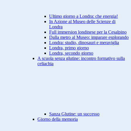
Ultimo giorno a Londra: che energia!
In Azione al Museo delle Scienze di
Londra
Full immersion londinese per la Cesalpino
Dalla metro al Museo: imparare esplorando
Londra: studio, dinosauri e meraviglia
Londra, primo giorno
Londra, secondo giorno
A scuola senza glutine: incontro formativo sulla
celiachia
Sanza Glutine: un successo
Giorno della memoria