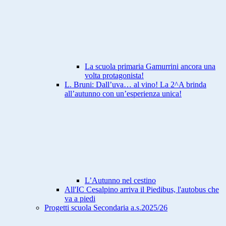
La scuola primaria Gamurrini ancora una
volta protagonista!
L. Bruni: Dall’uva… al vino! La 2^A brinda
all’autunno con un’esperienza unica!
L’Autunno nel cestino
All'IC Cesalpino arriva il Piedibus, l'autobus che
va a piedi
Progetti scuola Secondaria a.s.2025/26