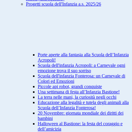
Progetti scuola dell'Infanzia a.s. 2025/26
Porte aperte alla fantasia alla Scuola dell’Infanzia
Acropoli!
Scuola dell'infanzia Acropoli: a Carnevale ogni
emozione trova il suo sorriso
Scuola dell'infanzia Fonterosa: un Carnevale di
Colori ed Emozioni
Piccole api robot, grandi conquiste
Una settimana di festa all’Infanzia Bastione!
La terra nelle mani, la curiosità negli occhi
Educazione alla legalità e tutela degli animali alla
Scuola dell’Infanzia Fonterosa!
20 Novembre: giornata mondiale dei diritti dei
bambini
Halloween al Bastione: la festa del coraggio e
dell’amicizia