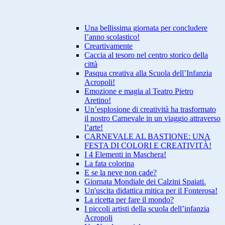
Una bellissima giornata per concludere
l’anno scolastico!
Creartivamente
Caccia al tesoro nel centro storico della
città
Pasqua creativa alla Scuola dell’Infanzia
Acropoli!
Emozione e magia al Teatro Pietro
Aretino!
Un’esplosione di creatività ha trasformato
il nostro Carnevale in un viaggio attraverso
l’arte!
CARNEVALE AL BASTIONE: UNA
FESTA DI COLORI E CREATIVITÀ!
I 4 Elementi in Maschera!
La fata colorina
E se la neve non cade?
Giornata Mondiale dei Calzini Spaiati.
Un'uscita didattica mitica per il Fonterosa!
La ricetta per fare il mondo?
I piccoli artisti della scuola dell’infanzia
Acropoli