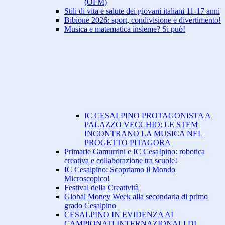
(OFM)
Stili di vita e salute dei giovani italiani 11-17 anni
Bibione 2026: sport, condivisione e divertimento!
Musica e matematica insieme? Si può!
IC CESALPINO PROTAGONISTA A
PALAZZO VECCHIO: LE STEM
INCONTRANO LA MUSICA NEL
PROGETTO PITAGORA
Primarie Gamurrini e IC CesaIpino: robotica
creativa e collaborazione tra scuole!
IC Cesalpino: Scopriamo il Mondo
Microscopico!
Festival della Creatività
Global Money Week alla secondaria di primo
grado Cesalpino
CESALPINO IN EVIDENZA AI
CAMPIONATI INTERNAZIONALI DI