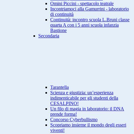
Omini Piccini - spettacolo teatrale
Incontriamoci alla Gamurrini - laboratorio
di continuità
Continuità: incontro scuola L.Bruni classe
quarta A con i 5 anni scuola infanzia
Bastione
Secondaria
Tarantella
Scienza e giustizia: un’esperienza
indimenticabile per gli studenti della
CESALPINO!
Un filo di magia in laboratorio: il DNA
prende forma!
Concorso Cyberbullismo
Scopriamo insieme il mondo degli esseri
viventi!