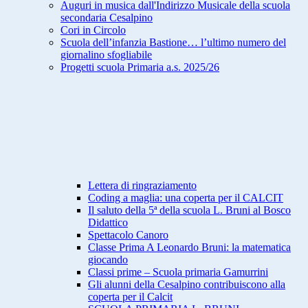
Auguri in musica dall'Indirizzo Musicale della scuola
secondaria Cesalpino
Cori in Circolo
Scuola dell’infanzia Bastione… l’ultimo numero del
giornalino sfogliabile
Progetti scuola Primaria a.s. 2025/26
Lettera di ringraziamento
Coding a maglia: una coperta per il CALCIT
Il saluto della 5ª della scuola L. Bruni al Bosco
Didattico
Spettacolo Canoro
Classe Prima A Leonardo Bruni: la matematica
giocando
Classi prime – Scuola primaria Gamurrini
Gli alunni della Cesalpino contribuiscono alla
coperta per il Calcit