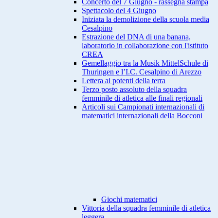
Concerto del 7 Giugno - rassegna stampa
Spettacolo del 4 Giugno
Iniziata la demolizione della scuola media
Cesalpino
Estrazione del DNA di una banana,
laboratorio in collaborazione con l'istituto
CREA
Gemellaggio tra la Musik MittelSchule di
Thuringen e l’I.C. Cesalpino di Arezzo
Lettera ai potenti della terra
Terzo posto assoluto della squadra
femminile di atletica alle finali regionali
Articoli sui Campionati internazionali di
matematici internazionali della Bocconi
Giochi matematici
Vittoria della squadra femminile di atletica
leggera