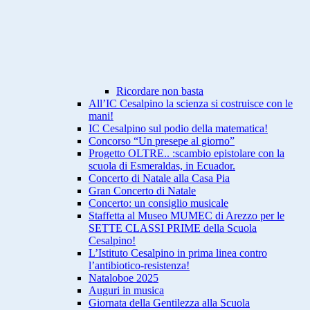
Ricordare non basta
All’IC Cesalpino la scienza si costruisce con le
mani!
IC Cesalpino sul podio della matematica!
Concorso “Un presepe al giorno”
Progetto OLTRE.. :scambio epistolare con la
scuola di Esmeraldas, in Ecuador.
Concerto di Natale alla Casa Pia
Gran Concerto di Natale
Concerto: un consiglio musicale
Staffetta al Museo MUMEC di Arezzo per le
SETTE CLASSI PRIME della Scuola
Cesalpino!
L’Istituto Cesalpino in prima linea contro
l’antibiotico-resistenza!
Nataloboe 2025
Auguri in musica
Giornata della Gentilezza alla Scuola