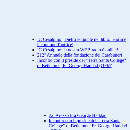
IC Cesalpino | Dietro le quinte del libro: le prime
incontrano l'autrice!
IC Cesalpino: la nostra WEB radio è online!
212° Annuale della fondazione dei Carabinieri
Incontro con il preside del "Terra Santa College"
di Betlemme, Fr. George Haddad (OFM)
Ad Arezzo Fra George Haddad
Incontro con il preside del "Terra Santa
College" di Betlemme, Fr. George Haddad