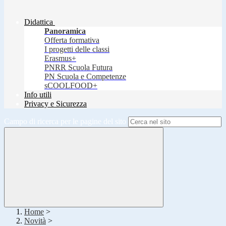
Didattica
Panoramica
Offerta formativa
I progetti delle classi
Erasmus+
PNRR Scuola Futura
PN Scuola e Competenze
sCOOLFOOD+
Info utili
Privacy e Sicurezza
Campo di ricerca per le pagine del sito
Home
>
Novità
>