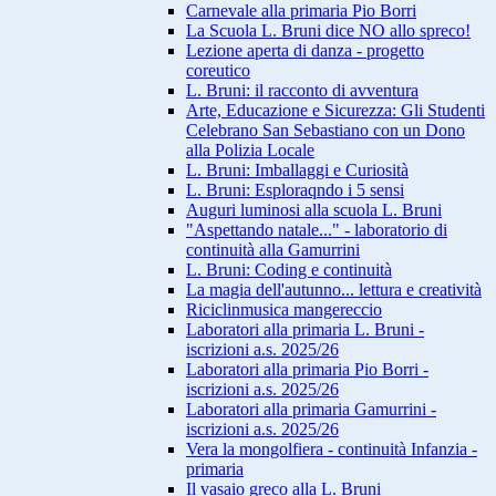
Carnevale alla primaria Pio Borri
La Scuola L. Bruni dice NO allo spreco!
Lezione aperta di danza - progetto
coreutico
L. Bruni: il racconto di avventura
Arte, Educazione e Sicurezza: Gli Studenti
Celebrano San Sebastiano con un Dono
alla Polizia Locale
L. Bruni: Imballaggi e Curiosità
L. Bruni: Esploraqndo i 5 sensi
Auguri luminosi alla scuola L. Bruni
"Aspettando natale..." - laboratorio di
continuità alla Gamurrini
L. Bruni: Coding e continuità
La magia dell'autunno... lettura e creatività
Riciclinmusica mangereccio
Laboratori alla primaria L. Bruni -
iscrizioni a.s. 2025/26
Laboratori alla primaria Pio Borri -
iscrizioni a.s. 2025/26
Laboratori alla primaria Gamurrini -
iscrizioni a.s. 2025/26
Vera la mongolfiera - continuità Infanzia -
primaria
Il vasaio greco alla L. Bruni