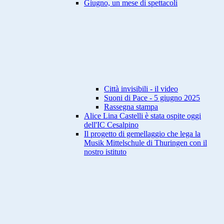
Giugno, un mese di spettacoli
Città invisibili - il video
Suoni di Pace - 5 giugno 2025
Rassegna stampa
Alice Lina Castelli è stata ospite oggi
dell'IC Cesalpino
Il progetto di gemellaggio che lega la
Musik Mittelschule di Thuringen con il
nostro istituto