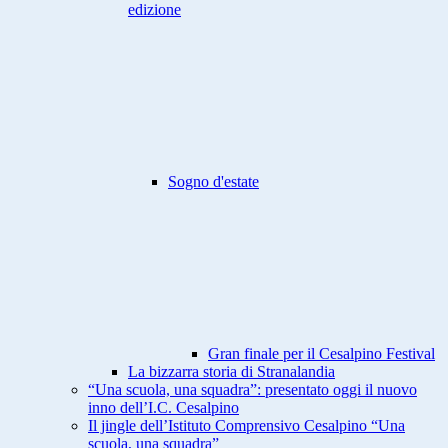
edizione
Sogno d'estate
Gran finale per il Cesalpino Festival
La bizzarra storia di Stranalandia
“Una scuola, una squadra”: presentato oggi il nuovo
inno dell’I.C. Cesalpino
Il jingle dell’Istituto Comprensivo Cesalpino “Una
scuola, una squadra”