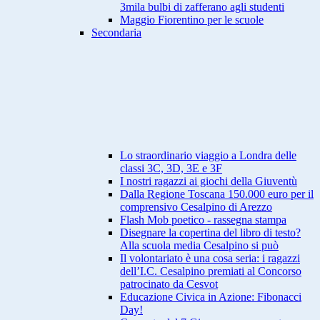
3mila bulbi di zafferano agli studenti
Maggio Fiorentino per le scuole
Secondaria
Lo straordinario viaggio a Londra delle
classi 3C, 3D, 3E e 3F
I nostri ragazzi ai giochi della Giuventù
Dalla Regione Toscana 150.000 euro per il
comprensivo Cesalpino di Arezzo
Flash Mob poetico - rassegna stampa
Disegnare la copertina del libro di testo?
Alla scuola media Cesalpino si può
Il volontariato è una cosa seria: i ragazzi
dell’I.C. Cesalpino premiati al Concorso
patrocinato da Cesvot
Educazione Civica in Azione: Fibonacci
Day!