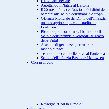
Un Natale speciale
Aspettando il Natale al Bastone
Il 20 novembre: celebrazione dei diritti dei
bambini alla scuola dell’infanzia Acropoli
Giornata Mondiale dei Diritti dell’Infanzia:
un messaggio dai piccoli cittadini di
Fonterosa
Piccoli esploratori d’arte: i bambini della
Scuola dell’Infanzia "Acropoli" al Teatro
delle Virtù!
A scuola di gentilezza per costruire un
mondo di pace!
Tempo di raccolta delle olive al Fonterosa
Scuola dell'infanzia Bastione: Halloween
Cori in circolo
Rassegna "Cori in Circolo"
Primaria