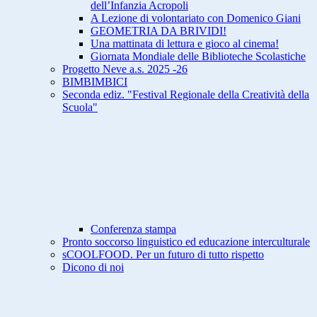
dell’Infanzia Acropoli
A Lezione di volontariato con Domenico Giani
GEOMETRIA DA BRIVIDI!
Una mattinata di lettura e gioco al cinema!
Giornata Mondiale delle Biblioteche Scolastiche
Progetto Neve a.s. 2025 -26
BIMBIMBICI
Seconda ediz. "Festival Regionale della Creatività della
Scuola"
Conferenza stampa
Pronto soccorso linguistico ed educazione interculturale
sCOOLFOOD. Per un futuro di tutto rispetto
Dicono di noi