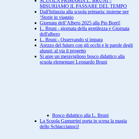
SCUOLA PRIMARIA L. BRUNI –
MISURIAMO IL PASSARE DEL TEMPO
Dall'Infanzia alla scuola primaria: insieme per
‘Storie in viaggio
Giornata dell’Albero 2025 alla Pio Borri!
L. Bruni - giornata della gentilezza e Giornata
dell'albero
L. Bruni - Osservando si impara
Arezzo del futuro con gli occhi e le parole degli
alunni: al via il progetto
Si apre un meraviglioso bosco didattico alla
scuola elementare Leonardo Bruni
Bosco didattico alla L. Bruni
La Scuola Gamurrini porta in scena la magia
dello Schiaccianoci!