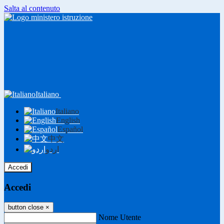
Salta al contenuto
Italiano
Italiano
English
Español
中文
اردو
Accedi
Accedi
button close
×
Nome Utente