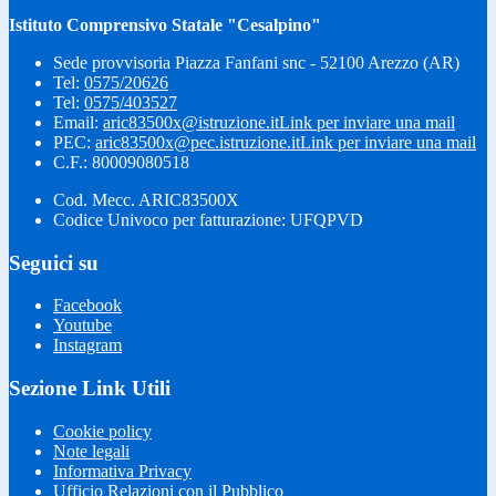
Istituto Comprensivo Statale "Cesalpino"
Sede provvisoria Piazza Fanfani snc - 52100 Arezzo (AR)
Tel:
0575/20626
Tel:
0575/403527
Email:
aric83500x@istruzione.it
Link per inviare una mail
PEC:
aric83500x@pec.istruzione.it
Link per inviare una mail
C.F.: 80009080518
Cod. Mecc. ARIC83500X
Codice Univoco per fatturazione: UFQPVD
Seguici su
Facebook
Youtube
Instagram
Sezione Link Utili
Cookie policy
Note legali
Informativa Privacy
Ufficio Relazioni con il Pubblico