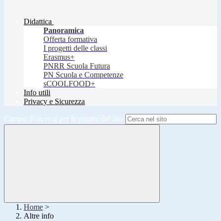
Didattica
Panoramica
Offerta formativa
I progetti delle classi
Erasmus+
PNRR Scuola Futura
PN Scuola e Competenze
sCOOLFOOD+
Info utili
Privacy e Sicurezza
Campo di ricerca per le pagine del sito
Home
>
Altre info