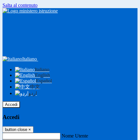
Salta al contenuto
Italiano
Italiano
English
Español
中文
اردو
Accedi
Accedi
button close
×
Nome Utente