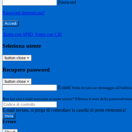
Password
Password dimenticata?
-
Entra con SPID
Entra con CIE
Seleziona utente
button close
×
Recupero password
button close
×
E-mail
Verrà inviato un messaggio all'indirizz
Non hai una e-mail associata al nome utente? Effettua il reset della password tram
E-mail inviata, si prega di controllare la casella di posta elettronica!
Errore