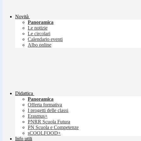
Novità
Panoramica
Le notizie
Le circolari
Calendario eventi
Albo online
Didattica
Panoramica
Offerta formativa
I progetti delle classi
Erasmus+
PNRR Scuola Futura
PN Scuola e Competenze
sCOOLFOOD+
Info utili