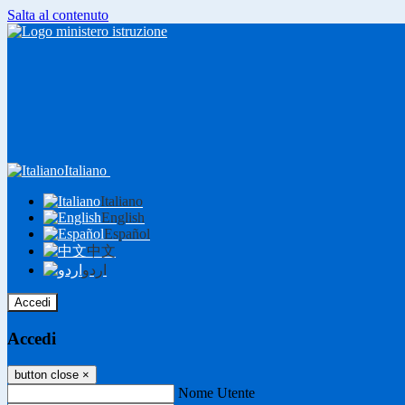
Salta al contenuto
Italiano
Italiano
English
Español
中文
اردو
Accedi
Accedi
button close
×
Nome Utente