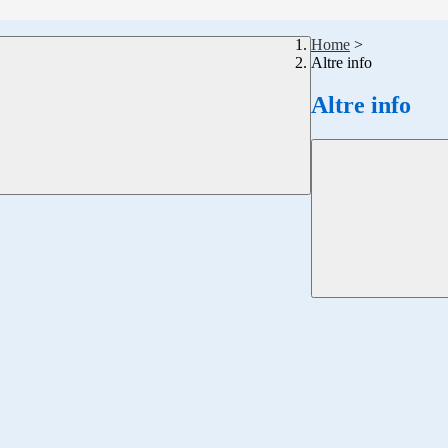
Home
>
Altre info
Altre info