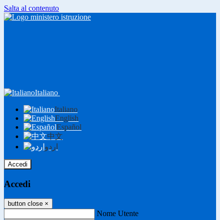
Salta al contenuto
Italiano
Italiano
English
Español
中文
اردو
Accedi
Accedi
button close
×
Nome Utente