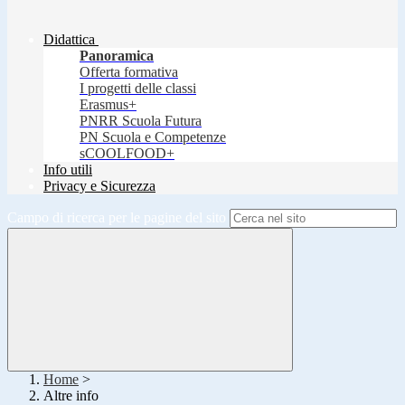
Didattica
Panoramica
Offerta formativa
I progetti delle classi
Erasmus+
PNRR Scuola Futura
PN Scuola e Competenze
sCOOLFOOD+
Info utili
Privacy e Sicurezza
Campo di ricerca per le pagine del sito
Home
>
Altre info