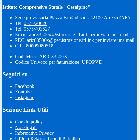
Istituto Comprensivo Statale "Cesalpino"
Sede provvisoria Piazza Fanfani snc - 52100 Arezzo (AR)
Tel:
0575/20626
Tel:
0575/403527
Email:
aric83500x@istruzione.it
Link per inviare una mail
PEC:
aric83500x@pec.istruzione.it
Link per inviare una mail
C.F.: 80009080518
Cod. Mecc. ARIC83500X
Codice Univoco per fatturazione: UFQPVD
Seguici su
Facebook
Youtube
Instagram
Sezione Link Utili
Cookie policy
Note legali
Informativa Privacy
Ufficio Relazioni con il Pubblico