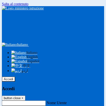
Salta al contenuto
Italiano
Italiano
English
Español
中文
اردو
Accedi
Accedi
button close
×
Nome Utente