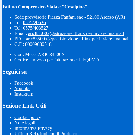
Istituto Comprensivo Statale "Cesalpino"
Sede provvisoria Piazza Fanfani snc - 52100 Arezzo (AR)
Tel:
0575/20626
Tel:
0575/403527
Email:
aric83500x@istruzione.it
Link per inviare una mail
PEC:
aric83500x@pec.istruzione.it
Link per inviare una mail
C.F.: 80009080518
Cod. Mecc. ARIC83500X
Codice Univoco per fatturazione: UFQPVD
Seguici su
Facebook
Youtube
Instagram
Sezione Link Utili
Cookie policy
Note legali
Informativa Privacy
Ufficio Relazioni con il Pubblico