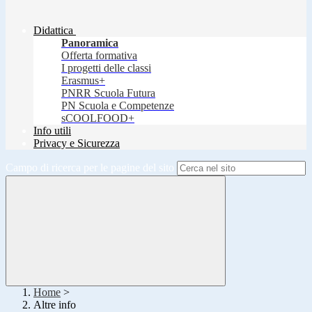
Didattica
Panoramica
Offerta formativa
I progetti delle classi
Erasmus+
PNRR Scuola Futura
PN Scuola e Competenze
sCOOLFOOD+
Info utili
Privacy e Sicurezza
Campo di ricerca per le pagine del sito
Home
>
Altre info