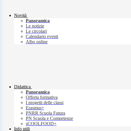
Novità
Panoramica
Le notizie
Le circolari
Calendario eventi
Albo online
Didattica
Panoramica
Offerta formativa
I progetti delle classi
Erasmus+
PNRR Scuola Futura
PN Scuola e Competenze
sCOOLFOOD+
Info utili