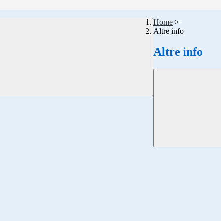
Home
>
Altre info
Altre info