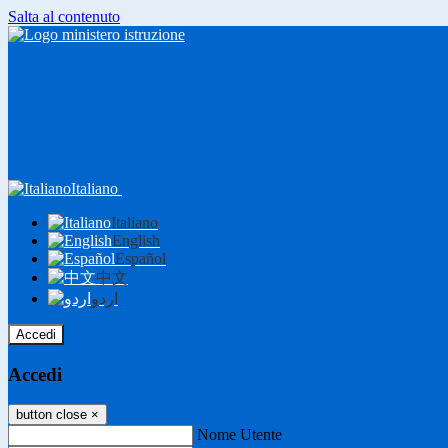
Salta al contenuto
Italiano
Italiano
English
Español
中文
اردو
Accedi
Accedi
button close
×
Nome Utente