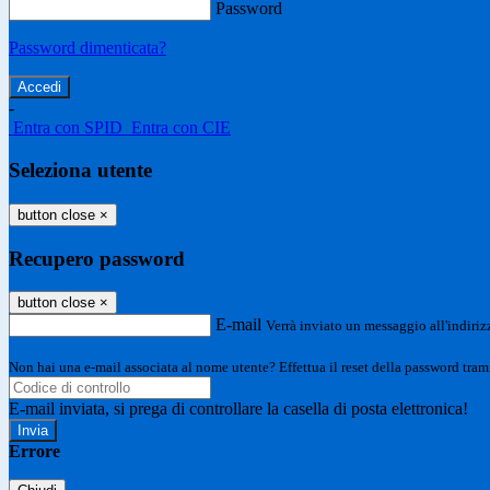
Password
Password dimenticata?
-
Entra con SPID
Entra con CIE
Seleziona utente
button close
×
Recupero password
button close
×
E-mail
Verrà inviato un messaggio all'indirizz
Non hai una e-mail associata al nome utente? Effettua il reset della password tram
E-mail inviata, si prega di controllare la casella di posta elettronica!
Errore