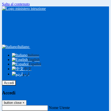
Salta al contenuto
Italiano
Italiano
English
Español
中文
اردو
Accedi
Accedi
button close
×
Nome Utente