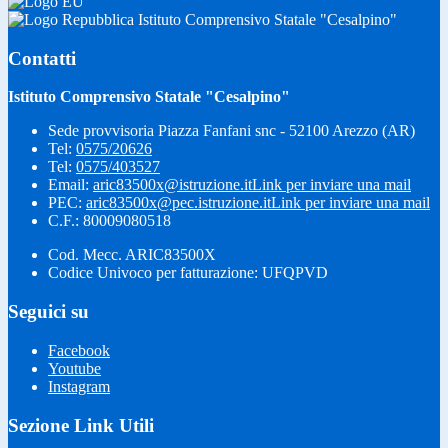
Istituto Comprensivo Statale "Cesalpino"
Contatti
Istituto Comprensivo Statale "Cesalpino"
Sede provvisoria Piazza Fanfani snc - 52100 Arezzo (AR)
Tel:
0575/20626
Tel:
0575/403527
Email:
aric83500x@istruzione.it
Link per inviare una mail
PEC:
aric83500x@pec.istruzione.it
Link per inviare una mail
C.F.: 80009080518
Cod. Mecc. ARIC83500X
Codice Univoco per fatturazione: UFQPVD
Seguici su
Facebook
Youtube
Instagram
Sezione Link Utili