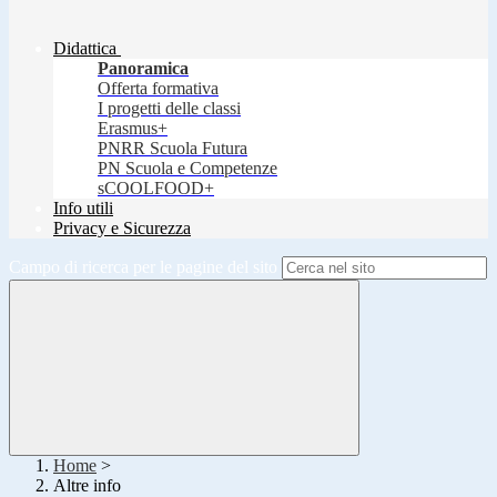
Didattica
Panoramica
Offerta formativa
I progetti delle classi
Erasmus+
PNRR Scuola Futura
PN Scuola e Competenze
sCOOLFOOD+
Info utili
Privacy e Sicurezza
Campo di ricerca per le pagine del sito
Home
>
Altre info