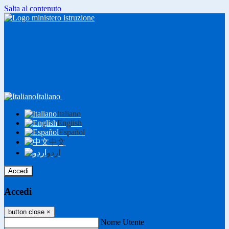
Salta al contenuto
Italiano
Italiano
English
Español
中文
اردو
Accedi
Accedi
button close
×
Nome Utente