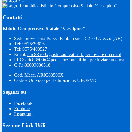
Istituto Comprensivo Statale "Cesalpino"
Contatti
Istituto Comprensivo Statale "Cesalpino"
Sede provvisoria Piazza Fanfani snc - 52100 Arezzo (AR)
Tel:
0575/20626
Tel:
0575/403527
Email:
aric83500x@istruzione.it
Link per inviare una mail
PEC:
aric83500x@pec.istruzione.it
Link per inviare una mail
C.F.: 80009080518
Cod. Mecc. ARIC83500X
Codice Univoco per fatturazione: UFQPVD
Seguici su
Facebook
Youtube
Instagram
Sezione Link Utili