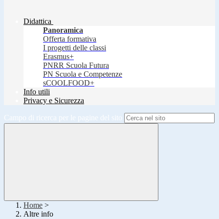
Didattica
Panoramica
Offerta formativa
I progetti delle classi
Erasmus+
PNRR Scuola Futura
PN Scuola e Competenze
sCOOLFOOD+
Info utili
Privacy e Sicurezza
Campo di ricerca per le pagine del sito
Home
>
Altre info