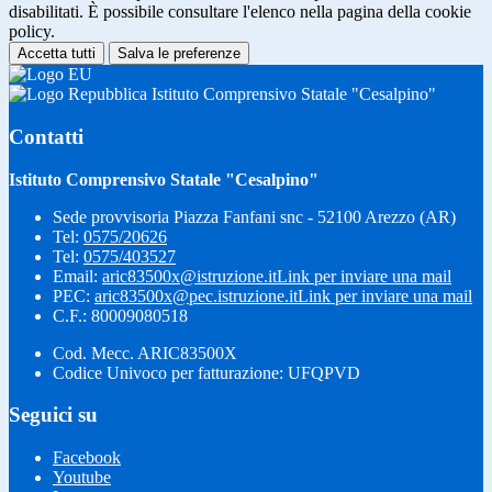
disabilitati. È possibile consultare l'elenco nella pagina della cookie
policy.
Accetta tutti
Salva le preferenze
Istituto Comprensivo Statale "Cesalpino"
Contatti
Istituto Comprensivo Statale "Cesalpino"
Sede provvisoria Piazza Fanfani snc - 52100 Arezzo (AR)
Tel:
0575/20626
Tel:
0575/403527
Email:
aric83500x@istruzione.it
Link per inviare una mail
PEC:
aric83500x@pec.istruzione.it
Link per inviare una mail
C.F.: 80009080518
Cod. Mecc. ARIC83500X
Codice Univoco per fatturazione: UFQPVD
Seguici su
Facebook
Youtube