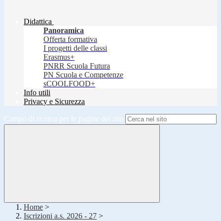
Didattica
Panoramica
Offerta formativa
I progetti delle classi
Erasmus+
PNRR Scuola Futura
PN Scuola e Competenze
sCOOLFOOD+
Info utili
Privacy e Sicurezza
Campo di ricerca per le pagine del sito
Home
>
Iscrizioni a.s. 2026 - 27
>