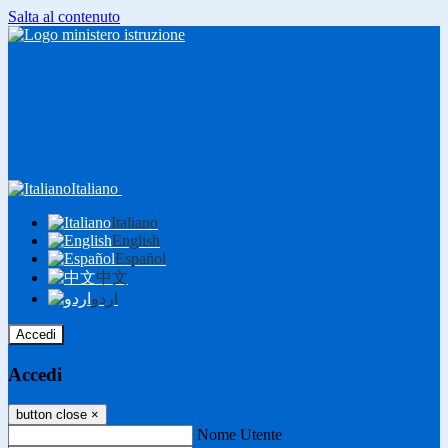
Salta al contenuto
Italiano
Italiano
English
Español
中文
اردو
Accedi
Accedi
button close
×
Nome Utente