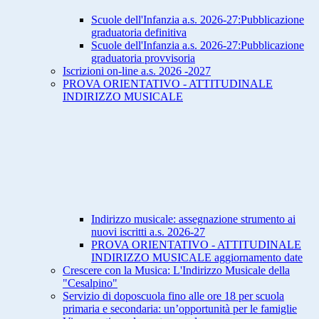
Scuole dell'Infanzia a.s. 2026-27:Pubblicazione
graduatoria definitiva
Scuole dell'Infanzia a.s. 2026-27:Pubblicazione
graduatoria provvisoria
Iscrizioni on-line a.s. 2026 -2027
PROVA ORIENTATIVO - ATTITUDINALE
INDIRIZZO MUSICALE
Indirizzo musicale: assegnazione strumento ai
nuovi iscritti a.s. 2026-27
PROVA ORIENTATIVO - ATTITUDINALE
INDIRIZZO MUSICALE aggiornamento date
Crescere con la Musica: L'Indirizzo Musicale della
"Cesalpino"
Servizio di doposcuola fino alle ore 18 per scuola
primaria e secondaria: un’opportunità per le famiglie