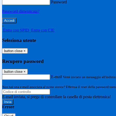
Password
Password dimenticata?
-
Entra con SPID
Entra con CIE
Seleziona utente
button close
×
Recupero password
button close
×
E-mail
Verrà inviato un messaggio all'indirizz
Non hai una e-mail associata al nome utente? Effettua il reset della password tram
E-mail inviata, si prega di controllare la casella di posta elettronica!
Errore