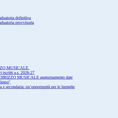
duatoria definitiva
aduatoria provvisoria
IZZO MUSICALE
 iscritti a.s. 2026-27
RIZZO MUSICALE aggiornamento date
alpino"
a e secondaria: un’opportunità per le famiglie