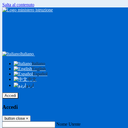
Salta al contenuto
Italiano
Italiano
English
Español
中文
اردو
Accedi
Accedi
button close
×
Nome Utente