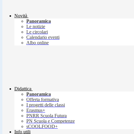
Novità
Panoramica
Le notizie
Le circolari
Calendario eventi
Albo online
Didattica
Panoramica
Offerta formativa
I progetti delle classi
Erasmus+
PNRR Scuola Futura
PN Scuola e Competenze
sCOOLFOOD+
Info utili