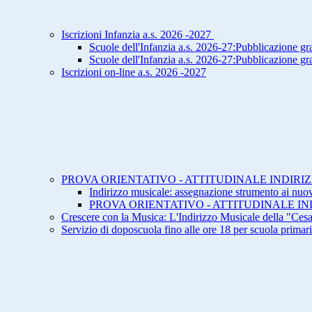
Iscrizioni Infanzia a.s. 2026 -2027
Scuole dell'Infanzia a.s. 2026-27:Pubblicazione gra
Scuole dell'Infanzia a.s. 2026-27:Pubblicazione gr
Iscrizioni on-line a.s. 2026 -2027
PROVA ORIENTATIVO - ATTITUDINALE INDIR
Indirizzo musicale: assegnazione strumento ai nuovi
PROVA ORIENTATIVO - ATTITUDINALE INDI
Crescere con la Musica: L'Indirizzo Musicale della "Ces
Servizio di doposcuola fino alle ore 18 per scuola primari