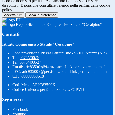
I cookie necessari per il funzionamento non possono essere
disabilitati. È possibile consultare l'elenco nella pagina della cookie
policy.
Accetta tutti
Salva le preferenze
Istituto Comprensivo Statale "Cesalpino"
Contatti
Istituto Comprensivo Statale "Cesalpino"
Sede provvisoria Piazza Fanfani snc - 52100 Arezzo (AR)
Tel:
0575/20626
Tel:
0575/403527
Email:
aric83500x@istruzione.it
Link per inviare una mail
PEC:
aric83500x@pec.istruzione.it
Link per inviare una mail
C.F.: 80009080518
Cod. Mecc. ARIC83500X
Codice Univoco per fatturazione: UFQPVD
Seguici su
Facebook
Youtube