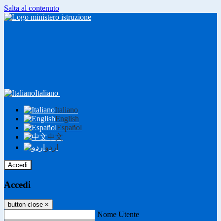
Salta al contenuto
Italiano
Italiano
English
Español
中文
اردو
Accedi
Accedi
button close
×
Nome Utente