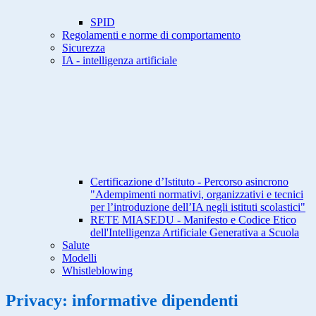
SPID
Regolamenti e norme di comportamento
Sicurezza
IA - intelligenza artificiale
Certificazione d’Istituto - Percorso asincrono
"Adempimenti normativi, organizzativi e tecnici
per l’introduzione dell’IA negli istituti scolastici"
RETE MIASEDU - Manifesto e Codice Etico
dell'Intelligenza Artificiale Generativa a Scuola
Salute
Modelli
Whistleblowing
Privacy: informative dipendenti