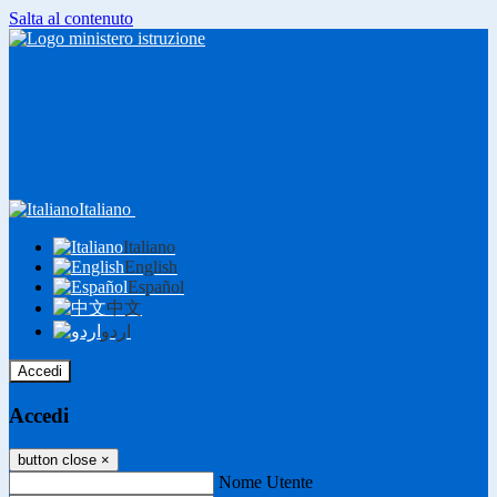
Salta al contenuto
Italiano
Italiano
English
Español
中文
اردو
Accedi
Accedi
button close
×
Nome Utente