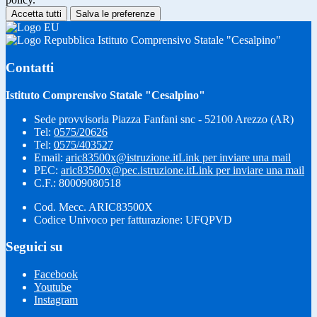
Accetta tutti
Salva le preferenze
Istituto Comprensivo Statale "Cesalpino"
Contatti
Istituto Comprensivo Statale "Cesalpino"
Sede provvisoria Piazza Fanfani snc - 52100 Arezzo (AR)
Tel:
0575/20626
Tel:
0575/403527
Email:
aric83500x@istruzione.it
Link per inviare una mail
PEC:
aric83500x@pec.istruzione.it
Link per inviare una mail
C.F.: 80009080518
Cod. Mecc. ARIC83500X
Codice Univoco per fatturazione: UFQPVD
Seguici su
Facebook
Youtube
Instagram