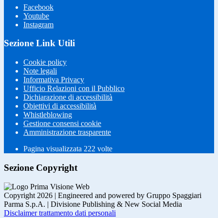
Facebook
Youtube
Instagram
Sezione Link Utili
Cookie policy
Note legali
Informativa Privacy
Ufficio Relazioni con il Pubblico
Dichiarazione di accessibilità
Obiettivi di accessibilità
Whistleblowing
Gestione consensi cookie
Amministrazione trasparente
Pagina visualizzata
222
volte
Sezione Copyright
Copyright 2026 | Engineered and powered by Gruppo Spaggiari
Parma S.p.A. | Divisione Publishing & New Social Media
Disclaimer trattamento dati personali