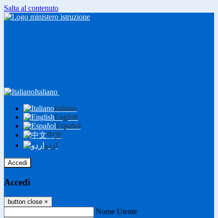
Salta al contenuto
Italiano
Italiano
English
Español
中文
اردو
Accedi
Accedi
button close
×
Nome Utente