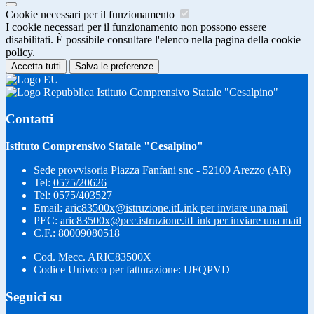
Cookie necessari per il funzionamento
I cookie necessari per il funzionamento non possono essere
disabilitati. È possibile consultare l'elenco nella pagina della cookie
policy.
Accetta tutti
Salva le preferenze
Istituto Comprensivo Statale "Cesalpino"
Contatti
Istituto Comprensivo Statale "Cesalpino"
Sede provvisoria Piazza Fanfani snc - 52100 Arezzo (AR)
Tel:
0575/20626
Tel:
0575/403527
Email:
aric83500x@istruzione.it
Link per inviare una mail
PEC:
aric83500x@pec.istruzione.it
Link per inviare una mail
C.F.: 80009080518
Cod. Mecc. ARIC83500X
Codice Univoco per fatturazione: UFQPVD
Seguici su