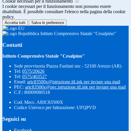
Cookie necessari per il funzionamento
I cookie necessari per il funzionamento non possono essere
disabilitati. È possibile consultare l'elenco nella pagina della cookie
policy.
Accetta tutti
Salva le preferenze
Istituto Comprensivo Statale "Cesalpino"
Contatti
Istituto Comprensivo Statale "Cesalpino"
Sede provvisoria Piazza Fanfani snc - 52100 Arezzo (AR)
Tel:
0575/20626
Tel:
0575/403527
Email:
aric83500x@istruzione.it
Link per inviare una mail
PEC:
aric83500x@pec.istruzione.it
Link per inviare una mail
C.F.: 80009080518
Cod. Mecc. ARIC83500X
Codice Univoco per fatturazione: UFQPVD
Seguici su
Facebook