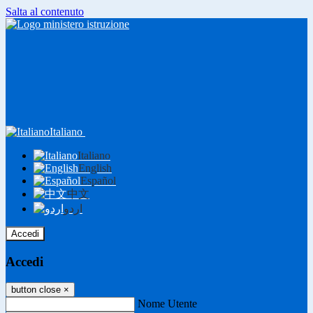
Salta al contenuto
Italiano
Italiano
English
Español
中文
اردو
Accedi
Accedi
button close
×
Nome Utente