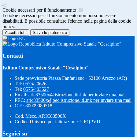
Cookie necessari per il funzionamento
I cookie necessari per il funzionamento non possono essere
disabilitati. È possibile consultare l'elenco nella pagina della cookie
policy.
Accetta tutti
Salva le preferenze
Istituto Comprensivo Statale "Cesalpino"
Contatti
Istituto Comprensivo Statale "Cesalpino"
Sede provvisoria Piazza Fanfani snc - 52100 Arezzo (AR)
Tel:
0575/20626
Tel:
0575/403527
Email:
aric83500x@istruzione.it
Link per inviare una mail
PEC:
aric83500x@pec.istruzione.it
Link per inviare una mail
C.F.: 80009080518
Cod. Mecc. ARIC83500X
Codice Univoco per fatturazione: UFQPVD
Seguici su