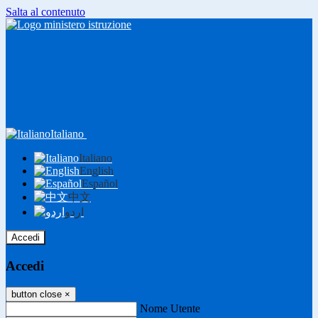
Salta al contenuto
Italiano
Italiano
English
Español
中文
اردو
Accedi
Accedi
button close
×
Nome Utente