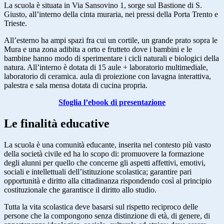
La scuola è situata in Via Sansovino 1, sorge sul Bastione di S.
Giusto, all’interno della cinta muraria, nei pressi della Porta Trento e
Trieste.
All’esterno ha ampi spazi fra cui un cortile, un grande prato sopra le
Mura e una zona adibita a orto e frutteto dove i bambini e le
bambine hanno modo di sperimentare i cicli naturali e biologici della
natura. All’interno è dotata di 15 aule + laboratorio multimediale,
laboratorio di ceramica. aula di proiezione con lavagna interattiva,
palestra e sala mensa dotata di cucina propria.
Sfoglia l’ebook di presentazione
Le finalità educative
La scuola è una comunità educante, inserita nel contesto più vasto
della società civile ed ha lo scopo di: promuovere la formazione
degli alunni per quello che concerne gli aspetti affettivi, emotivi,
sociali e intellettuali dell’istituzione scolastica; garantire pari
opportunità e diritto alla cittadinanza rispondendo così al principio
costituzionale che garantisce il diritto allo studio.
Tutta la vita scolastica deve basarsi sul rispetto reciproco delle
persone che la compongono senza distinzione di età, di genere, di