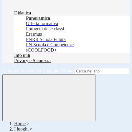
Didattica
Panoramica
Offerta formativa
I progetti delle classi
Erasmus+
PNRR Scuola Futura
PN Scuola e Competenze
sCOOLFOOD+
Info utili
Privacy e Sicurezza
Campo di ricerca per le pagine del sito
Home
>
I luoghi
>