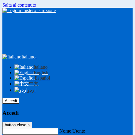
Salta al contenuto
Italiano
Italiano
English
Español
中文
اردو
Accedi
Accedi
button close
×
Nome Utente