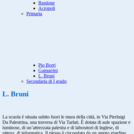
Bastione
Acropoli
Primaria
Pio Borri
Gamurrini
L. Bruni
Secondaria di I grado
L. Bruni
La scuola è situata subito fuori le mura della città, in Via Pierluigi
Da Palestrina, una traversa di Via Tarlati. È dotata di aule spaziose e
luminose, di un’attrezzata palestra e di laboratori di Inglese, di
pittura, di informatica. Il plesso è circondato da un ampio giardino