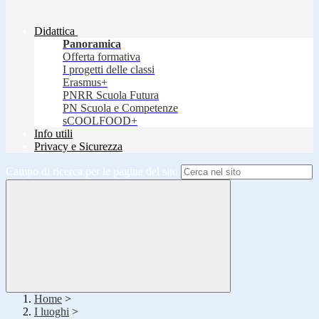
Didattica
Panoramica
Offerta formativa
I progetti delle classi
Erasmus+
PNRR Scuola Futura
PN Scuola e Competenze
sCOOLFOOD+
Info utili
Privacy e Sicurezza
Campo di ricerca per le pagine del sito
Home
>
I luoghi
>