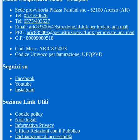
Sede provvisoria Piazza Fanfani snc - 52100 Arezzo (AR)
Tel:
0575/20626
Tel:
0575/403527
Email:
aric83500x@istruzione.it
Link per inviare una mail
PEC:
aric83500x@pec.istruzione.it
Link per inviare una mail
C.F.: 80009080518
Cod. Mecc. ARIC83500X
Codice Univoco per fatturazione: UFQPVD
Seguici su
Facebook
Youtube
Instagram
Sezione Link Utili
Cookie policy
Note legali
Informativa Privacy
Ufficio Relazioni con il Pubblico
Dichiarazione di accessibilità