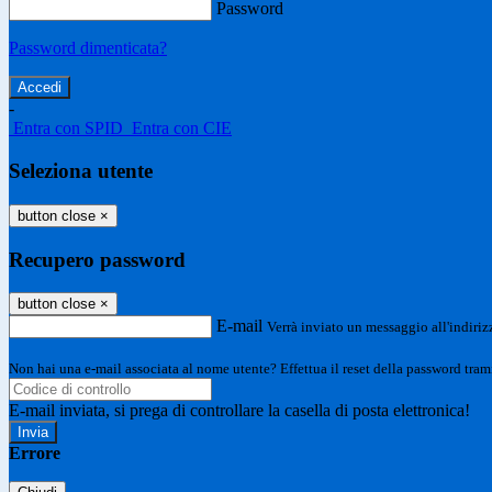
Password
Password dimenticata?
-
Entra con SPID
Entra con CIE
Seleziona utente
button close
×
Recupero password
button close
×
E-mail
Verrà inviato un messaggio all'indirizz
Non hai una e-mail associata al nome utente? Effettua il reset della password tram
E-mail inviata, si prega di controllare la casella di posta elettronica!
Errore