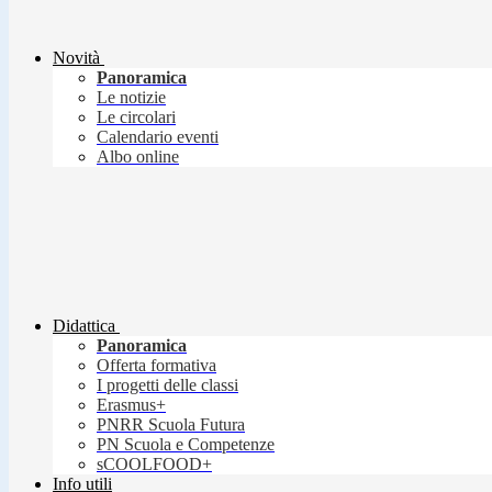
Novità
Panoramica
Le notizie
Le circolari
Calendario eventi
Albo online
Didattica
Panoramica
Offerta formativa
I progetti delle classi
Erasmus+
PNRR Scuola Futura
PN Scuola e Competenze
sCOOLFOOD+
Info utili