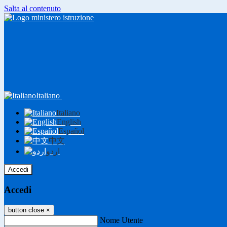
Salta al contenuto
Italiano
Italiano
English
Español
中文
اردو
Accedi
Accedi
button close
×
Nome Utente