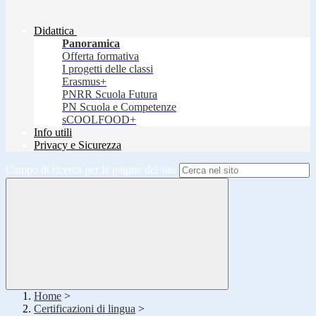
Didattica
Panoramica
Offerta formativa
I progetti delle classi
Erasmus+
PNRR Scuola Futura
PN Scuola e Competenze
sCOOLFOOD+
Info utili
Privacy e Sicurezza
Campo di ricerca per le pagine del sito
Home
>
Certificazioni di lingua
>