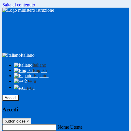
Salta al contenuto
Italiano
Italiano
English
Español
中文
اردو
Accedi
Accedi
button close
×
Nome Utente