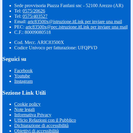
Sede provvisoria Piazza Fanfani snc - 52100 Arezzo (AR)
Tel:
0575/20626
Tel:
0575/403527
Email:
aric83500x@istruzione.it
Link per inviare una mail
PEC:
aric83500x@pec.istruzione.it
Link per inviare una mail
C.F.: 80009080518
Cod. Mecc. ARIC83500X
Codice Univoco per fatturazione: UFQPVD
Seguici su
Facebook
Youtube
Instagram
Sezione Link Utili
Cookie policy
Note legali
Informativa Privacy
Ufficio Relazioni con il Pubblico
Dichiarazione di accessibilità
Obiettivi di accessibilità