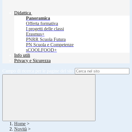
Didattica
Panoramica
Offerta formativa
I progetti delle classi
Erasmus+
PNRR Scuola Futura
PN Scuola e Competenze
sCOOLFOOD+
Info utili
Privacy e Sicurezza
Campo di ricerca per le pagine del sito
Home
>
Novità
>