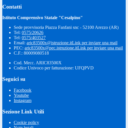
Contatti
Istituto Comprensivo Statale "Cesalpino"
Sede provvisoria Piazza Fanfani snc - 52100 Arezzo (AR)
Tel:
0575/20626
Tel:
0575/403527
Email:
aric83500x@istruzione.it
Link per inviare una mail
PEC:
aric83500x@pec.istruzione.it
Link per inviare una mail
C.F.: 80009080518
Cod. Mecc. ARIC83500X
Codice Univoco per fatturazione: UFQPVD
Seguici su
Facebook
Youtube
Instagram
Sezione Link Utili
Cookie policy
Note legali