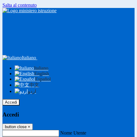
Salta al contenuto
Italiano
Italiano
English
Español
中文
اردو
Accedi
Accedi
button close
×
Nome Utente