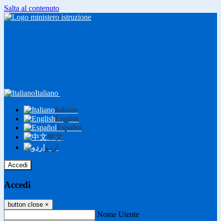
Salta al contenuto
Italiano
Italiano
English
Español
中文
اردو
Accedi
Accedi
button close
×
Nome Utente