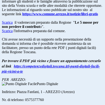
informare gli studenti e le famiglie attraverso la pubblicazione sul
sito della Vostra scuola e nelle altre modalità che riterrete opportune.
Le informazioni al riguardo sono pubblicate sul nostro sito al
seguente link
https://www.comune.
arezzo.it/notizie/libri-gratis
Scarica
il vademecum preparato dalla Regione "
Le 5 mosse per
non perdere il contribut
o".
Scarica
l'informativa preparata dal comune.
Chi avesse necessità di un supporto nella presentazione della
domanda si informa che è possibile ricevere assistenza da un
facilitatore, presso un punto della rete PDF ( punti digitali facili)
della Regione Toscana.
Per trovare il PDF più vicino e fissare un appuntamento cercarlo
al link
https://
competenzedigitali.toscana.it/
i-punti-digitali-facili-
più-
vicini-a-te
PER AREZZO:
Punto Digitale
Indirizzo:
Piazza Fanfani, 1 - AREZZO (Arezzo)
Nr. di telefono:
0575377760