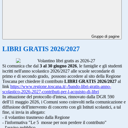
Gruppo di pagine
LIBRI GRATIS 2026/2027
Si comunica
che dal
3 al 30 giugno 2026
, le famiglie e gli studenti
iscritti nell'anno scolastico 2026/2027 alle scuole secondarie di
pri
mo e di secondo grado, possono accedere al sito della Regione
Toscana per chiedere il contributo
LIBRI GRATIS 2026/2027
al
link
https://ww
w.regione.
toscana.it/-/bando-libri-
gratis-anno-
scolastico-2026-
2027-contributi-per-l-
acquisto-di-libri
In attuazione del protocollo d'intesa, rinnovato dalla DGR 590
dell'11 magg
io 2026, i Comuni sono coinvolti nella comunicazione e
diffusione dell'intervento di concerto con gli Istituti scolastici, a tal
fine, si invia in allegato:
- il volantino trasmesso dalla Regione
- l'informativa "Le 5 mosse per non perdere il contributo"
- l'avviso pubblico