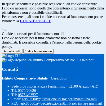
In questa schermata è possibile scegliere quali cookie consentire.
I cookie necessari sono quelli che consentono il funzionamento della
piattaforma e non è possibile disabilitarli.
Per conoscere quali sono i cookie necessari al funzionamento potete
visionare la
COOKIE POLICY
.
Cookie necessari per il funzionamento
I cookie necessari per il funzionamento non possono essere
disabilitati. È possibile consultare l'elenco nella pagina della cookie
policy.
Accetta tutti
Salva le preferenze
Istituto Comprensivo Statale "Cesalpino"
Contatti
Istituto Comprensivo Statale "Cesalpino"
Sede provvisoria Piazza Fanfani snc - 52100 Arezzo (AR)
Tel:
0575/20626
Tel:
0575/403527
Email:
aric83500x@istruzione.it
Link per inviare una mail
PEC:
aric83500x@pec.istruzione.it
Link per inviare una mail