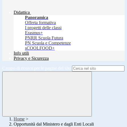
Didattica
Panoramica
Offerta formativa
I progetti delle classi
Erasmus+
PNRR Scuola Futura
PN Scuola e Competenze
sCOOLFOOD+
Info utili
Privacy e Sicurezza
Campo di ricerca per le pagine del sito
Home
>
Opportunità dal Ministero e dagli Enti Locali