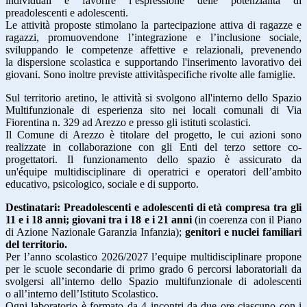
individuali e favorire l’espressione delle potenzialità di
preadolescenti e adolescenti.
Le attività proposte stimolano la partecipazione attiva di ragazze e
ragazzi, promuovendone l’integrazione e l’inclusione sociale,
sviluppando le competenze affettive e relazionali, prevenendo
la dispersione scolastica e supportando l'inserimento lavorativo dei
giovani. Sono inoltre previste attivitàspecifiche rivolte alle famiglie.
Sul territorio aretino, le attività si svolgono all'interno dello Spazio
Multifunzionale di esperienza sito nei locali comunali di Via
Fiorentina n. 329 ad Arezzo e presso gli istituti scolastici.
Il Comune di Arezzo è titolare del progetto, le cui azioni sono
realizzate in collaborazione con gli Enti del terzo settore co-
progettatori. Il funzionamento dello spazio è assicurato da
un'équipe multidisciplinare di operatrici e operatori dell’ambito
educativo, psicologico, sociale e di supporto.
Destinatari: Preadolescenti e adolescenti di età compresa tra gli
11 e i 18 anni; giovani tra i 18 e i 21
anni
(in coerenza con il Piano
di Azione Nazionale Garanzia Infanzia);
genitori e nuclei familiari
del territorio.
Per l’anno scolastico 2026/2027 l’equipe multidisciplinare propone
per le scuole secondarie di primo grado 6 percorsi laboratoriali da
svolgersi all’interno dello Spazio multifunzionale di adolescenti
o all’interno dell’Istituto Scolastico.
Ogni laboratorio è formato da 4 incontri da due ore ciascuno con i