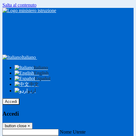
Salta al contenuto
Italiano
Italiano
English
Español
中文
اردو
Accedi
Accedi
button close
×
Nome Utente