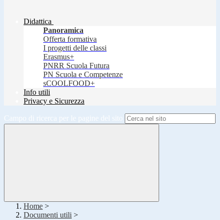
Didattica
Panoramica
Offerta formativa
I progetti delle classi
Erasmus+
PNRR Scuola Futura
PN Scuola e Competenze
sCOOLFOOD+
Info utili
Privacy e Sicurezza
Campo di ricerca per le pagine del sito
Home
>
Documenti utili
>