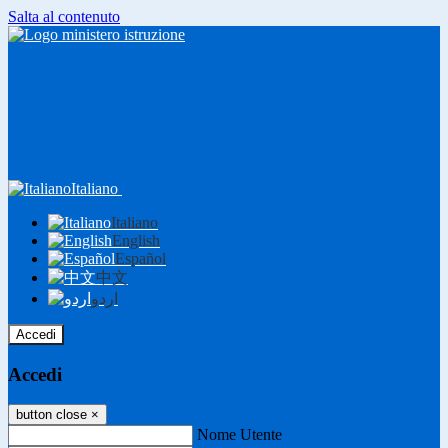
Salta al contenuto
Italiano
Italiano
English
Español
中文
اردو
Accedi
Accedi
button close
×
Nome Utente