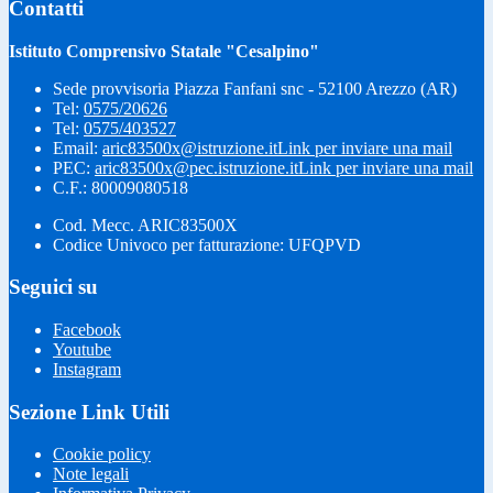
Contatti
Istituto Comprensivo Statale "Cesalpino"
Sede provvisoria Piazza Fanfani snc - 52100 Arezzo (AR)
Tel:
0575/20626
Tel:
0575/403527
Email:
aric83500x@istruzione.it
Link per inviare una mail
PEC:
aric83500x@pec.istruzione.it
Link per inviare una mail
C.F.: 80009080518
Cod. Mecc. ARIC83500X
Codice Univoco per fatturazione: UFQPVD
Seguici su
Facebook
Youtube
Instagram
Sezione Link Utili
Cookie policy
Note legali