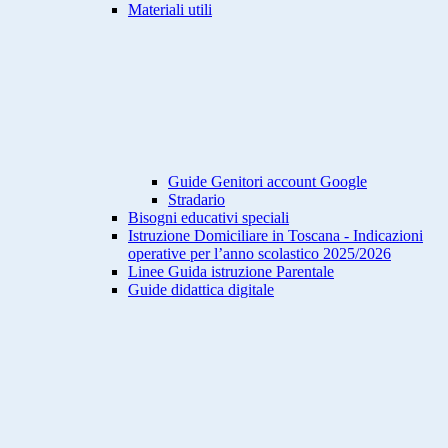
Materiali utili
Guide Genitori account Google
Stradario
Bisogni educativi speciali
Istruzione Domiciliare in Toscana - Indicazioni
operative per l’anno scolastico 2025/2026
Linee Guida istruzione Parentale
Guide didattica digitale