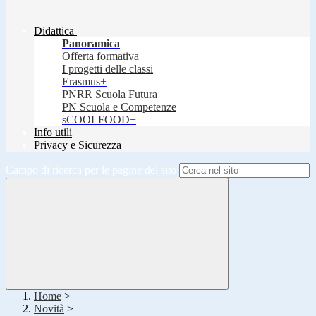
Didattica
Panoramica
Offerta formativa
I progetti delle classi
Erasmus+
PNRR Scuola Futura
PN Scuola e Competenze
sCOOLFOOD+
Info utili
Privacy e Sicurezza
Campo di ricerca per le pagine del sito
Home
>
Novità
>