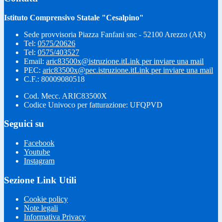
Istituto Comprensivo Statale "Cesalpino"
Sede provvisoria Piazza Fanfani snc - 52100 Arezzo (AR)
Tel:
0575/20626
Tel:
0575/403527
Email:
aric83500x@istruzione.it
Link per inviare una mail
PEC:
aric83500x@pec.istruzione.it
Link per inviare una mail
C.F.: 80009080518
Cod. Mecc. ARIC83500X
Codice Univoco per fatturazione: UFQPVD
Seguici su
Facebook
Youtube
Instagram
Sezione Link Utili
Cookie policy
Note legali
Informativa Privacy