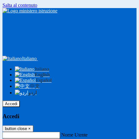
Salta al contenuto
Italiano
Italiano
English
Español
中文
اردو
Accedi
Accedi
button close
×
Nome Utente