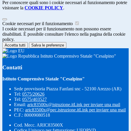
Per conoscere quali sono i cookie necessari al funzionamento potete
visionare la
COOKIE POLICY
.
Cookie necessari per il funzionamento
I cookie necessari per il funzionamento non possono essere
disabilitati. È possibile consultare l'elenco nella pagina della cookie
policy.
Accetta tutti
Salva le preferenze
Istituto Comprensivo Statale "Cesalpino"
Contatti
Istituto Comprensivo Statale "Cesalpino"
Sede provvisoria Piazza Fanfani snc - 52100 Arezzo (AR)
Tel:
0575/20626
Tel:
0575/403527
Email:
aric83500x@istruzione.it
Link per inviare una mail
PEC:
aric83500x@pec.istruzione.it
Link per inviare una mail
C.F.: 80009080518
Cod. Mecc. ARIC83500X
Codice Univoco per fatturazione: UFQPVD