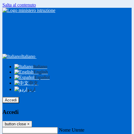
Salta al contenuto
Italiano
Italiano
English
Español
中文
اردو
Accedi
Accedi
button close
×
Nome Utente