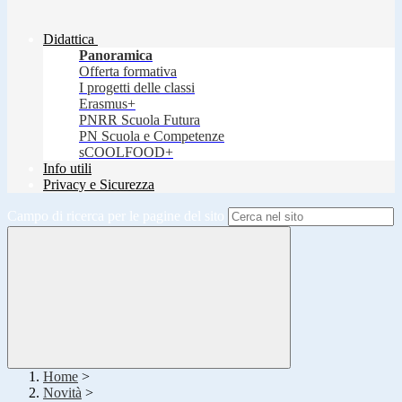
Didattica
Panoramica
Offerta formativa
I progetti delle classi
Erasmus+
PNRR Scuola Futura
PN Scuola e Competenze
sCOOLFOOD+
Info utili
Privacy e Sicurezza
Campo di ricerca per le pagine del sito
Home
>
Novità
>