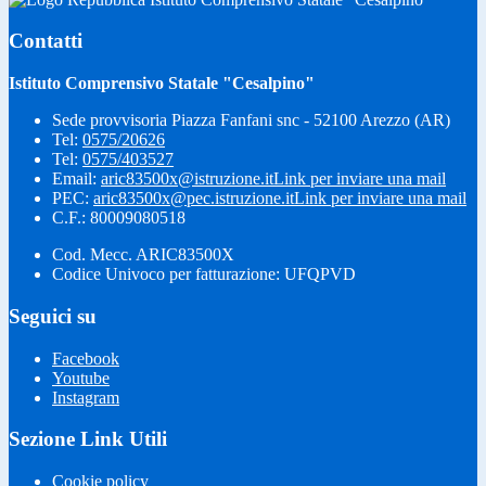
Contatti
Istituto Comprensivo Statale "Cesalpino"
Sede provvisoria Piazza Fanfani snc - 52100 Arezzo (AR)
Tel:
0575/20626
Tel:
0575/403527
Email:
aric83500x@istruzione.it
Link per inviare una mail
PEC:
aric83500x@pec.istruzione.it
Link per inviare una mail
C.F.: 80009080518
Cod. Mecc. ARIC83500X
Codice Univoco per fatturazione: UFQPVD
Seguici su
Facebook
Youtube
Instagram
Sezione Link Utili
Cookie policy