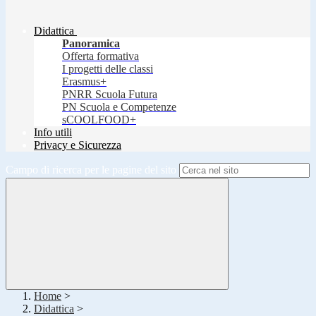
Didattica
Panoramica
Offerta formativa
I progetti delle classi
Erasmus+
PNRR Scuola Futura
PN Scuola e Competenze
sCOOLFOOD+
Info utili
Privacy e Sicurezza
Campo di ricerca per le pagine del sito
Home
>
Didattica
>