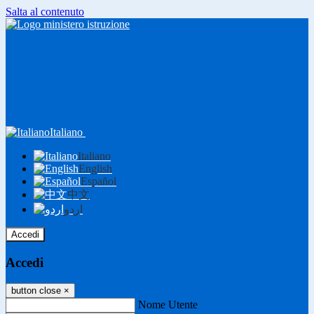
Salta al contenuto
Italiano
Italiano
English
Español
中文
اردو
Accedi
Accedi
button close
×
Nome Utente