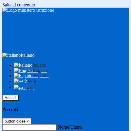
Salta al contenuto
Italiano
Italiano
English
Español
中文
اردو
Accedi
Accedi
button close
×
Nome Utente