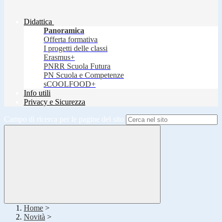
Didattica
Panoramica
Offerta formativa
I progetti delle classi
Erasmus+
PNRR Scuola Futura
PN Scuola e Competenze
sCOOLFOOD+
Info utili
Privacy e Sicurezza
Campo di ricerca per le pagine del sito
Home
>
Novità
>