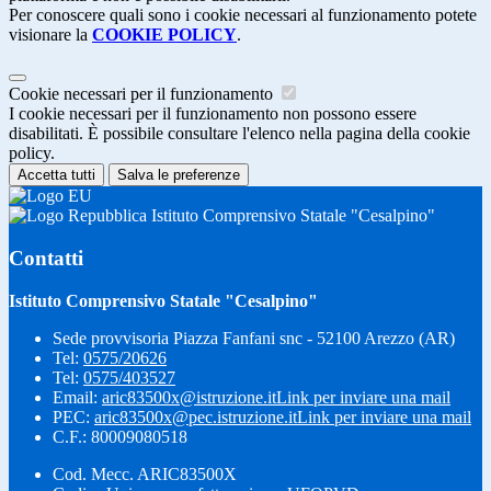
Per conoscere quali sono i cookie necessari al funzionamento potete
visionare la
COOKIE POLICY
.
Cookie necessari per il funzionamento
I cookie necessari per il funzionamento non possono essere
disabilitati. È possibile consultare l'elenco nella pagina della cookie
policy.
Accetta tutti
Salva le preferenze
Istituto Comprensivo Statale "Cesalpino"
Contatti
Istituto Comprensivo Statale "Cesalpino"
Sede provvisoria Piazza Fanfani snc - 52100 Arezzo (AR)
Tel:
0575/20626
Tel:
0575/403527
Email:
aric83500x@istruzione.it
Link per inviare una mail
PEC:
aric83500x@pec.istruzione.it
Link per inviare una mail
C.F.: 80009080518
Cod. Mecc. ARIC83500X