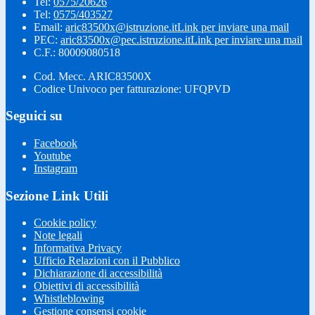
Tel:
0575/20626
Tel:
0575/403527
Email:
aric83500x@istruzione.it
Link per inviare una mail
PEC:
aric83500x@pec.istruzione.it
Link per inviare una mail
C.F.: 80009080518
Cod. Mecc. ARIC83500X
Codice Univoco per fatturazione: UFQPVD
Seguici su
Facebook
Youtube
Instagram
Sezione Link Utili
Cookie policy
Note legali
Informativa Privacy
Ufficio Relazioni con il Pubblico
Dichiarazione di accessibilità
Obiettivi di accessibilità
Whistleblowing
Gestione consensi cookie