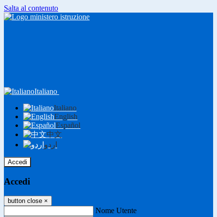
Salta al contenuto
Italiano
Italiano
English
Español
中文
اردو
Accedi
Accedi
button close
×
Nome Utente