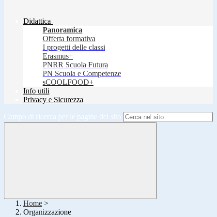
Didattica
Panoramica
Offerta formativa
I progetti delle classi
Erasmus+
PNRR Scuola Futura
PN Scuola e Competenze
sCOOLFOOD+
Info utili
Privacy e Sicurezza
Campo di ricerca per le pagine del sito
Home
>
Organizzazione