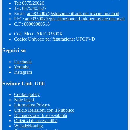
Tel:
0575/20626
Tel:
0575/403527
Email:
aric83500x@istruzione.it
Link per inviare una mail
PEC:
aric83500x@pec.istruzione.it
Link per inviare una mail
C.F.: 80009080518
Cod. Mecc. ARIC83500X
Codice Univoco per fatturazione: UFQPVD
Seguici su
Facebook
Youtube
Instagram
Sezione Link Utili
Cookie policy
Note legali
Informativa Privacy
Ufficio Relazioni con il Pubblico
Dichiarazione di accessibilità
Obiettivi di accessibilità
Whistleblowing