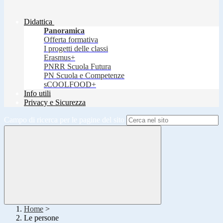
Didattica
Panoramica
Offerta formativa
I progetti delle classi
Erasmus+
PNRR Scuola Futura
PN Scuola e Competenze
sCOOLFOOD+
Info utili
Privacy e Sicurezza
Campo di ricerca per le pagine del sito
Home
>
Le persone