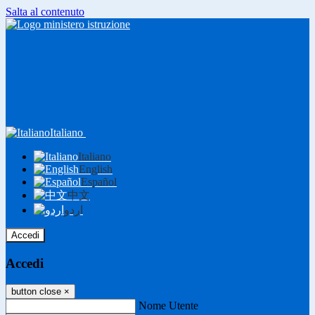
Salta al contenuto
Italiano
Italiano
English
Español
中文
اردو
Accedi
Accedi
button close
×
Nome Utente