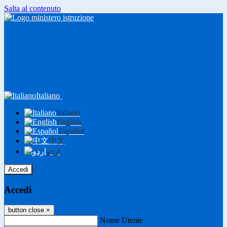
Salta al contenuto
Italiano
Italiano
English
Español
中文
اردو
Accedi
Accedi
button close
×
Nome Utente