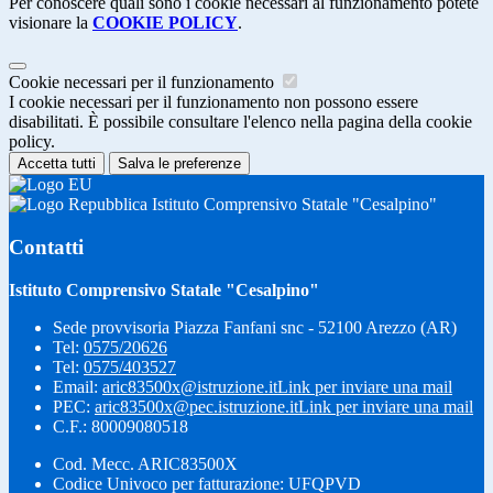
Per conoscere quali sono i cookie necessari al funzionamento potete
visionare la
COOKIE POLICY
.
Cookie necessari per il funzionamento
I cookie necessari per il funzionamento non possono essere
disabilitati. È possibile consultare l'elenco nella pagina della cookie
policy.
Accetta tutti
Salva le preferenze
Istituto Comprensivo Statale "Cesalpino"
Contatti
Istituto Comprensivo Statale "Cesalpino"
Sede provvisoria Piazza Fanfani snc - 52100 Arezzo (AR)
Tel:
0575/20626
Tel:
0575/403527
Email:
aric83500x@istruzione.it
Link per inviare una mail
PEC:
aric83500x@pec.istruzione.it
Link per inviare una mail
C.F.: 80009080518
Cod. Mecc. ARIC83500X
Codice Univoco per fatturazione: UFQPVD