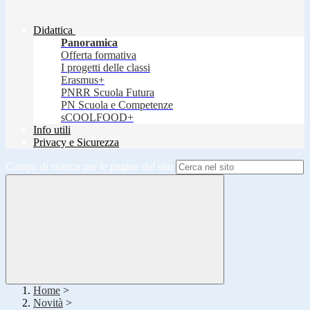
Didattica
Panoramica
Offerta formativa
I progetti delle classi
Erasmus+
PNRR Scuola Futura
PN Scuola e Competenze
sCOOLFOOD+
Info utili
Privacy e Sicurezza
Campo di ricerca per le pagine del sito
Home
>
Novità
>