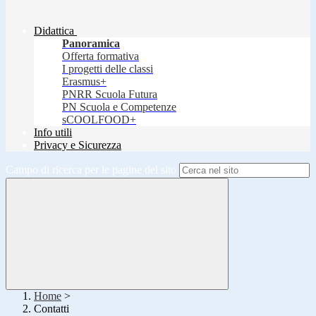
Didattica
Panoramica
Offerta formativa
I progetti delle classi
Erasmus+
PNRR Scuola Futura
PN Scuola e Competenze
sCOOLFOOD+
Info utili
Privacy e Sicurezza
Campo di ricerca per le pagine del sito
Home
>
Contatti