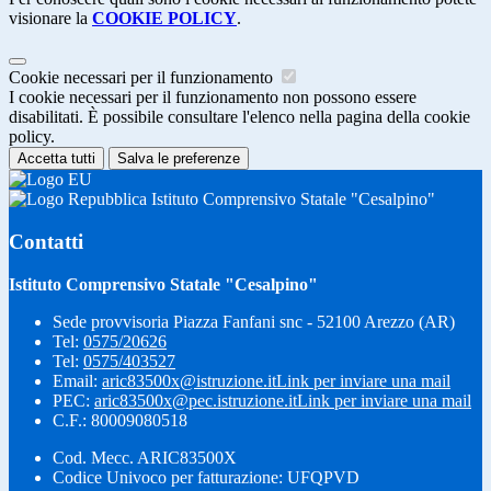
visionare la
COOKIE POLICY
.
Cookie necessari per il funzionamento
I cookie necessari per il funzionamento non possono essere
disabilitati. È possibile consultare l'elenco nella pagina della cookie
policy.
Accetta tutti
Salva le preferenze
Istituto Comprensivo Statale "Cesalpino"
Contatti
Istituto Comprensivo Statale "Cesalpino"
Sede provvisoria Piazza Fanfani snc - 52100 Arezzo (AR)
Tel:
0575/20626
Tel:
0575/403527
Email:
aric83500x@istruzione.it
Link per inviare una mail
PEC:
aric83500x@pec.istruzione.it
Link per inviare una mail
C.F.: 80009080518
Cod. Mecc. ARIC83500X
Codice Univoco per fatturazione: UFQPVD