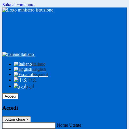
Salta al contenuto
Italiano
Italiano
English
Español
中文
اردو
Accedi
Accedi
button close
×
Nome Utente